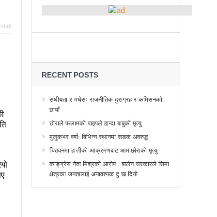
्थानमा कर्फ्यु आदेश
 तनावग्रस्त
mail
महाधिवेसनमा पुरस्कृत हुँदै यी पत्रकार
र, देशैभर अभियानात्मक कार्यक्रम
गरद्वारा वैचारिक, राजनीतिक कार्यशाला
RECENT POSTS
या साक्षरताको
संघीयता र मधेसः राजनीतिक दुराग्रह र कमिसनको
छायाँ
वा, ३ वटा सूचीकरणबाट हटे
की
छोराले फलामको पाइपले हान्दा बाबुको मृत्यु
ीति
िगत विद्युतिकरणको ब्रेकथ्रु
मुलुकभर वर्षाः विभिन्न स्थानमा सडक अवरुद्ध
ुई जना घाइते
चितवनमा हात्तीको आक्रमणबाट आमाछोराको मृत्यु
ियो
काङ्ग्रेस नेता मिश्रको आरोप : बालेन सरकारले सिमा
बिद्यार्थीलाई चलचित्र सिकाउँदै बागमती प्रदेश सरकार
भए
क्षेत्रका जनतालाई अनावश्यक दु:ख दियो
 प्रभावशाली
ककनी २ मा माओवादी विजयी
 मत खसेको अनुमान