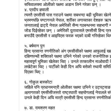
सचिवालयमा ओलीको पक्षमा अडान लिने गरेका छन् ।
काउन्सिल नै नबोले कसले बोल्ने: अध
४. प्रदीप ज्ञवाली
त्यस्तै एमसीसी पास गराउने पक्षमा सबभन्दा बढी भूमिका खेल्न
विदेशमा रहेका नेपालीहरूको हितरक्षा
भ्रमणपछि पण्टागनले नेपाल, श्रींका लगायतका देशहरु ऋाफ्नो
के छ रास्वपाका महामन्त्री डा ढका
जनतालाई ढाट्दै नेपाल अमेरिकी सैन्य गठबन्धनमा सहभागी 
जोड दिईरहेका छन् । अमेरिकी दुतावासले एमसीसी हिन्द प्र
बेलकोटगढीको चौथो नगरअधिवेसनः 
बनाउँदै एमसीसी र आइपिएस फरक भएको दाबी गरिरहेका थि
ट्राफिक प्रहरीबाट कुटिए सर्वसाध
५. बर्षमान पुन
हिन्द प्रसान्त रणनीतिको अंग एमसीसीको पक्षमा आफुलाई खह्र
उद्योगको प्रवर्द्धन र विस्तारका 
दक्षिणपन्थी शक्तिको पक्षमा उभिने गरेको उनको राजनीतिक 
महत्वपूर्ण भूमिका खेलेका थिए । उनले तत्कालीन माओवादी क
आगामी आर्थिक वर्षभित्रै भरतपुर 
लखेटेका थिए । पार्टीको केही दिन अघि बसेको स्थायी समिति
दिएका थिए ।
चीन भ्रमणका क्रममा भएका सम्झौता
लुम्बिनी प्रदेशले घरबाटै व्यवसायिक फ
६. गोकुल बास्कोटा
जहिले पनि प्रधानमन्त्री ओलीका पक्षमा उभिने र उट्पट्याङ
कसरी पाइनेछ बेलकोटगढीबासीले न
अन्र्तगतको एमसीसीजस्तो राष्ट्रघाती सहयोगलाई नेपालले संस
उनले केही दिन अघि मात्रै एमसीसी हिन्द प्रसान्त रणनीतिक
अपाङ्गता भएका व्यक्तिहरूको यौन
७. डा. रामशरण महत
काउन्सिलद्वारा परराष्ट्र मामिला 