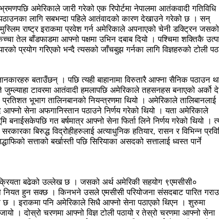
 मतदान शुरु
भरतपुुरमा सार्वजनिक सुनुवाई, गुनासो नआउने गरी काम गर्
का भ्रमणपछि अमेरिकाले जारी गरेको एक रिपोर्टमा नेपालमा आतंकवादी गतिविधि
ा पठाउनका लागि सबभन्दा पहिले आतंवादको कारण देखाउने गरेको छ । सन्
्टाचारका विरुद्ध मत जाहेर गर्ने महत्वपूर्ण अवसर: प्रचण्ड
स्लिम राष्ट्र इराकमा प्रवेश गर्न अमेरिकाले अपनाएको चेनी डक्ट्रिन जसको
 कच्चा तेल बाँडफाडमा आफ्नो पक्षमा उभिन दबाब दियो । पश्चिमा शक्तिकै उत्
्योगमैत्री वातावरण बनाउन लागि पर्ने मन्त्री कलवारको भनाइ
ारको प्रयोग गरिएको भन्दै त्यसको जाँचबुझ गर्नका लागि विज्ञहरुको टोली पठ
वि महिला क्रिकेट सिरिजको उपाधि नवलपरासीलाई
चौथो सुनवल महोत्सव भो
ा रोक्न पालिका अध्यक्षसहित कर्मचारीको आन्दोलन
नेत्रहीन टी–२० 
नकारहरु बताउँछन् । पछि त्यही बाहानामा विरुतारै आफ्ना सैनिक पठाउन था
तै जुम्ल्याहा टावरमा आतंवादी हमलापछि अमेरिकाले तहसनहस बनाएको अर्को द
का कोशी प्रदेशका पूर्वमन्त्री अधिकारीविरुद्ध मुद्दा नचल्ने
आगामी चु
्रतिशत भूभाग तालिनबानको नियन्त्रणमा थियो । अमेरिकाले तालिबानलाई
 आफ्नो सेना अफगानिस्तान पठाउने निर्णय गरेको थियो । यता अमेरिकाले
 सुविधा
अब धरहरा चढ्न पैसा, पार्किङ शुल्क पनि लाग्ने
सडक फोहो
 बनाईसकेपछि गत बर्षमात्र आफ्नो सेना फिर्ता लिने निर्णय गरेको थियो । त्य
ा सरकारका बिरुद्ध विद्रोहीहरुलाई अत्याधुनिक हतियार, रासन र विभिन्न प्रवि
ाङ्ग्रे अटोको रुट परमिट दिन सुरु
नेकपा बहुमतको नवौं महाधिवेशन म
ाफिको सत्ताको बर्खास्ती पछि सिरियाका असदको सत्तालाई ध्वस्त पार्ने
ले वृद्धि
टिकट नपाउँदा १४ सय श्रमिक कोरिया उड्न पाएनन्
बनाउने मेरो योजना छ-प्रा.डा.शिवशरण महर्जन, मेयरका उम्मेदवार, कीर्तिपुर
सक्रियता बढेको उल्लेख छ । जसको अर्थ अमेरिकी सहयोग ९एमसीसी०
फिर्ता, रुकुमपूर्वमा काँग्रेस एमाले गठबन्धनका उम्मेदवारको समर्थन माओवादी
को नियत हुन सक्छ । किनभने उसले एमसीसी परियोजना संसदबाट पारित गराउ
ो छ । इराकमा पनि अमेरिकाले सिधै आफ्नो सेना पठाएको थिएन । शुरुमा
कनी गाउँपालिका जिल्लामै उत्कृष्ट
संविधानसभाबाट संविधान बनाउने मुद्दा 
ायो । दोस्रो चरणमा आफ्नो विज्ञ टोली पठायो र तेस्रो चरणमा आफ्नो सेना