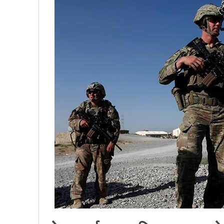
प्रतिनिधिसभा सदस्य निर्वाचनः ६०
निर्वाचनले सङ्घीय लोकतान्त्रिक 
आज प्रतिनिधिसभा सदस्य निर्वाच
पुरस्कार वितरणबिनै काउन्सिलले सम्पन
खतिवडाको नयाँ गीत जमाना आज
चलचित्र विकास बोर्डका नवनियुक्
महानगर यातायातले थप्यो १२ वटा व
फोहोरमैला व्यवस्थापन संघ नेपालको
समाचार हटाउने अदालतको आदेश र पत
लोकतान्त्रिक सहिद सन्तति वृत्ति 
नवलपरासी काठमाडौँ सम्पर्क समन्वय