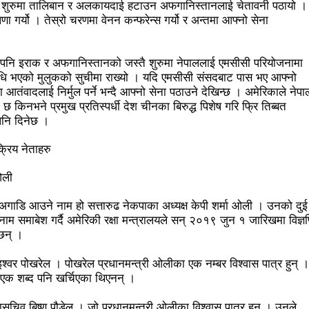
 । शुरुमा तालिबान र अलकायदाई हटाउन अफगानिस्तानलाई चेतावनी पठायो ।
रम
पब्लिक स्पिच नेपालको विजेता बने दैलेखका दिल बहादुर
 गर्यो । तेस्रो चरणमा वेनन कन्फरेन्स गर्यो र अन्तमा आफ्नो सेना
 जनताको खबरदारी आवश्यकः प्रचण्ड
माओवादीमा जनपरिचालनका कार्यक
मा पनि इराक र अफगानिस्तानको जस्तै शुरुमा नेपाललाई एमसीसी परियोजनामा
ेस्टिनी’ को विशेष प्रदर्शनी
दुईपिपलमा बुधबार रोपाइ जात्राः कलाकारको
िधि भएको मुलुकको सुचीमा राख्यो । यदि एमसीसी संसदबाट पास भए आफ्नो
सल : पुरुषतर्फ वडा नं. ५ र महिलातर्फ २३ विजयी
 आतंवादलाई निर्मुल पर्ने भन्दै आफ्नो सेना पठाउने देखिन्छ । अमेरिकाले नेपा
 किनभने प्रमुख प्रतिस्पर्धी देश चीनका बिरुद्ध पिशेष गरि फ्रि तिब्बत
 class for sister cities in Indian Ocean Rim countries was s
पनि दिनेछ ।
 जनाको मृत्यु
दारी ग्याङ फुटसल प्रतियोगिताको टिम दर्ता फारम खुल्यो
रिय नेताहरु
 नै चीनको उत्कट चाहना होः राजदूत छन सोङ
संघीयताका अवसर र उपल
ओली
का सामाजिक सञ्जाल काउन्सिलको कारबाहीमा
साहित्यकार नेपालको मु
अगाडि आउने नाम हो सत्तारुढ नेकपाका अध्यक्ष केपी शर्मा ओली । उनको दुई
म समाबेश गर्दै अमेरिकी रक्षा मन्त्रालयले सन् २०१९ जुन १ जारिखमा विज्ञप्
ernization and deeper reform
अब सरकारमा जाने होइन, जनतामा ज
छन् ।
ै उद्दार, १५ जनाको मृत्यु
सौर्य एयर दुर्घटनाः आफ्नै कर्मचारी लिएर पो
इश्वर पोखरेल । पोखरेल प्रधानमन्त्री ओलीका एक नम्बर विश्वास पात्र हुन् ।
नाको शब फेला
बागमती सरकारमा माओवादीका शालिकरामका १८ महिनाः
ध एक शब्द पनि खर्चिएका थिएनन् ।
श्व संकलन चार गुणाले बढी
कृषि क्रान्तिको ‘किम्ताङ मोडल’
चिनिय
हासचिव बिष्णु पौडेल । जो प्रधानमन्त्री ओलीका विश्वास पात्र हुन् । उनले