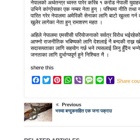
नेपालको अर्थतन्त्र ध्वस्त पारेर करिब १ करोड नेपाली य
उभिने कांग्रेसका एक नम्बर नेता हुन् । पश्चिमा नीति तथा
नेपाल अभौतिक सांस्कृतिक सम्पदाक
पारित गरेर नेपालमा अमेरिकी सेनाका लागि बाटो खुल्ला गर्न
खुलेर लागेका नेता हुन् रामशरण महत ।
बजेट फेसबुकमा हुँदैन, रातो किता
झापामा माओवादीले १ लाख लिचि र 
अहिले नेपालमा एमसीसी परियोजनाको सर्वत्र विरोध भईरहेको छ
आफ्नो राजनीतिक भबिष्यको लागि देशलाई नै बन्दकी राख्न खोज
पत्रकारितामा काउन्सिलको अनुदा
सदासयताका लागि सहयोग गर्छ भने त्यसलाई लिनु हुँदैन भन्ने
जनताका लागि दुर्भाग्यपूर्ण हुने निश्चित नै ।
आज भाषा दिवसः बाग्मतीमा नेवारी
shere this
इमान्दारिताका साथ जनताकाे सेवा ग
Facebook
Twitter
Pinterest
WhatsApp
Viber
Message
Line
Yahoo
Share cou
सूचना प्रविधिका क्षेत्रमा लगानी
Mail
जनकलाकार श्रेष्ठ साँस्कृतिक सं
Previous
बजेटमा राख्नुपर्ने आमसञ्चारका विष
भरुवा बन्दुकसहित एक जना पक्राउ
पर्यटन क्षेत्रको विकासका लागि निजी
निकुञ्ज वार्डेनको ज्यादती: मध्यवर