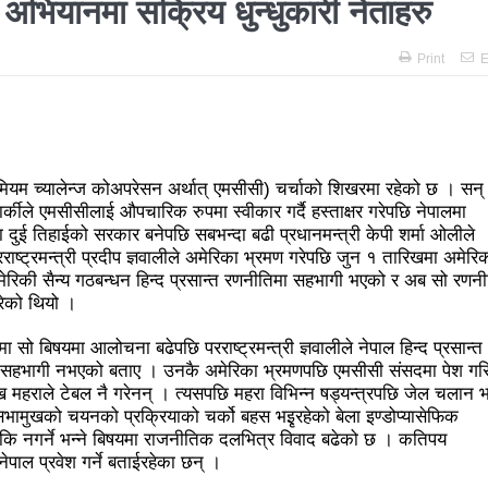
 अझै अशान्तः सडकमा सेना परिचालन
राजावादीको प्रदर्शन थप उग्रः केही स
भियानमा सक्रिय धुन्धुकारी नेताहरु
विशाल जनप्रदर्शन
राजावादी र प्रहरीबिच झडपः तीनकुने-वानेश्वर क्षेत्र
Print
E
ित्र ‘गर्ल्स रिराइटिङ डेस्टीनी’ लाई अडियन्स च्वाइस अवार्ड
प्रेस सेन्टरको 
धुरीलाई लालपूर्जा वितरण
हानलाई मजदुर संगठनहरुको ध्यानाकर्षण पत्
ट कानून बनाउन ढिला भयो’
सहिद स्मृति दिवसमा माओवादी बेलकोटगढी न
मियम च्यालेन्ज कोअपरेसन अर्थात् एमसीसी) चर्चाको शिखरमा रहेको छ । सन्
नेपालका लागि कोशेढुंगाः प्रचण्ड
कविता- म हैन भने
आवश्यकता मिडि
ार्कीले एमसीसीलाई औपचारिक रुपमा स्वीकार गर्दै हस्ताक्षर गरेपछि नेपालमा
 दुई तिहाईको सरकार बनेपछि सबभन्दा बढी प्रधानमन्त्री केपी शर्मा ओलीले
ननका १३ घटना
काउन्सिलद्वारा ४ वटा सञ्चार माध्यमको कालोसूची फुकु
्ट्रमन्त्री प्रदीप ज्ञवालीले अमेरिका भ्रमण गरेपछि जुन १ तारिखमा अमेरि
नि अमेरिकी सैन्य गठबन्धन हिन्द प्रसान्त रणनीतिमा सहभागी भएको र अब सो रणन
गढीका ५ विद्यालयमा छात्रवृत्ति वितरण
भरतपुरको मुख्य सडकमा भएको भूम
रेको थियो ।
 सहभागि, ३० करोडको कारोबार
बाघले झम्टिँदा मोटरसाइकलमा सवार द
ा सो बिषयमा आलोचना बढेपछि परराष्ट्रमन्त्री ज्ञवालीले नेपाल हिन्द प्रसान्त
 सहभागी नभएको बताए । उनकै अमेरिका भ्रमणपछि एमसीसी संसदमा पेश गर
 अन्तरक्रिया
एकाबिहानै चीनमा भुकम्पः नेपालमा कडा धक्का महसुस
 महराले टेबल नै गरेनन् । त्यसपछि महरा विभिन्न षड्यन्त्रपछि जेल चलान 
भा: प्रचण्डले सम्बोधन गर्ने
उपनिर्वाचन २०८१: एमालेभन्दा माओवादी
सभामुखको चयनको प्रक्रियाको चर्को बहस भइृरहेको बेला इण्डोप्यासेफिक
 कि नगर्ने भन्ने बिषयमा राजनीतिक दलभित्र विवाद बढेको छ । कतिपय
दा बढी मत: गणना आजै हुने
उपचुनाव सकियो: ६२ प्रतिशतभन्दा बढी
पाल प्रवेश गर्ने बताईरहेका छन् ।