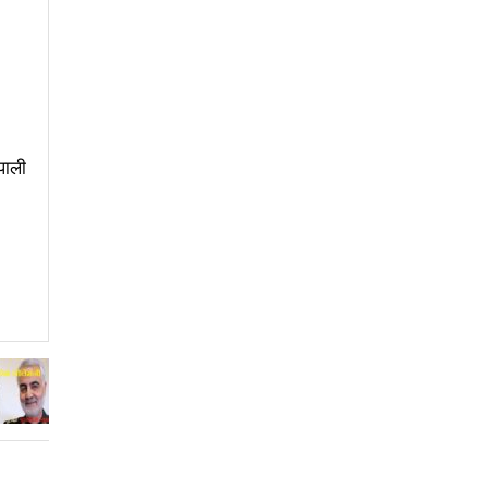
ाममुखी हुनुपर्छः अध्यक्ष बस्नेत
ा हुन्छः मन्त्री तामाङ
ो अध्यक्षमा पौडेल
पाली
न्त्रता सम्भव छैनः मन्त्री शर्मा
तमा ह्वाइटली अवार्ड
ट्रिय ‘हब’ बनाउन सकिन्छः मन्त्री शर्मा
त्र