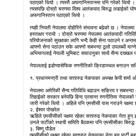
पठाएको थियो । त्यस्तै अफगानिस्तानमा पनि गरेको थियो
बोगटीको स्मृतिमा रक्तदान कार्यक्
त्यसपछि दोस्रो चरणमा विश्व आतंकवाद बिरुद्ध लडाईको घोषणा
अफगानिस्तान पठाएको थियो ।
संविधानको रक्षा र कार्यान्वयनमा
त्यही नियती नेपालमा दोहोरिने संभावना बढेको छ । नेपाल
वृत्तचित्र फिल्म ‘गर्ल्स रिराइटिङ ड
हस्ताक्षर गरायो । दोस्रो चरणमा नेपालमा आतंकवादी गतिव
भरतपुर महानगर युवा संजालको फुट
परियोजनाको सुरक्षाका लागि भन्दै केही सेना पठाउने र अन्तमा
आफ्नो सेना पठाउन सके आफ्नो सबभन्दा ठूलो उपलब्धी मान्ने छ
Public governance training
अभियानलाई नेपाली भूमिबाट सघाउनुका साथै सैन्य दख्खल 
रसुवा उडेको हेलिकप्टर दुर्घटनाः ५
नेपाललाई इडोप्यासेफिक रणनीतिको क्रिडास्थल बनाउन सक्
नेपालको आर्थिक सामाजिक विकास
१. प्रधानमन्त्री तथा सत्तारुढ नेकपाका अध्यक्ष केपी शर्मा 
१५ दिनमा ३१ वटा युट्युबलगायत
नेपालमा अमेरिकी सैन्य गतिविधि बढाउन सक्रिय र सबभन्दा 
तिहाईको सरकार बनेपछि हिन्द प्रसान्त रणनीतिमा नेपालको ना
China’s commitment to mod
जारी गरेको थियो । अहिले पनि एमसीसी पास गराउने पक्षमा 
सौर्य एयर दुर्घटनाः ४ जनाको जीवित
२. ईश्वर पोखरेल
ऋहिले एमसीसीको पक्षमा रहेका सत्तारुढ नेकपाका नेता हुन् 
सौर्य एयरको जहाज दुर्घटनाः २ ज
उनले पार्टीको स्थायी समिति बैठकमा पनि एमसीसीका बिरुद्
३. बिष्णु पौडेल
नेपाल-चीन व्यापारले रसुवाको राज
एमसीसीको पक्षमा रहेका सत्तारुढ नेकपाका नेता हुन् पार्टी म