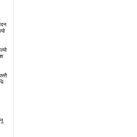
न मेयर दाहालको निर्देशन
पादन
ायो
लिदेखि सुरु हुँदै
विश्वकप क्रिकेटमा नेपालले अफगानिस्तानलाई हरायो
ल्यो
ेश
नावमा भाग लिने नेत्रविक्रम चन्दको संकेत
र गरेको भन्दै एमालेलाई महानगरको १ लाख जरिवाना
स्तै
धि
ाघ ४ गतेदेखि काठमाडौँमा
 नगरपालिका
लाई
आज उम्मेदवारको अन्तिम नामावली प्रकाशन हुँदै
नु
जनयुद्धको मुख्य मुद्दा होः प्रचण्ड