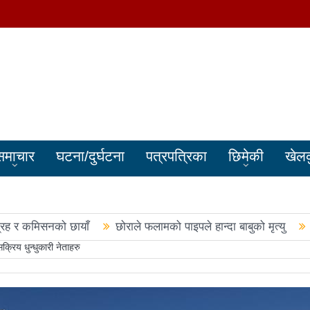
समाचार
घटना/दुर्घटना
पत्रपत्रिका
छिमेकी
खेल
्रह र कमिसनको छायाँ
छोराले फलामको पाइपले हान्दा बाबुको मृत्यु
रिय धुन्धुकारी नेताहरु
बालेन सरकारले सिमा क्षेत्रका जनतालाई अनावश्यक दु:ख दियो
पूर्वप्र
हरुले शपथ लिए
चार स्थानमा रास्वपा विजयीः काँग्रेस र नेकपाले खाता ख
नमा रास्वपा अगाडि