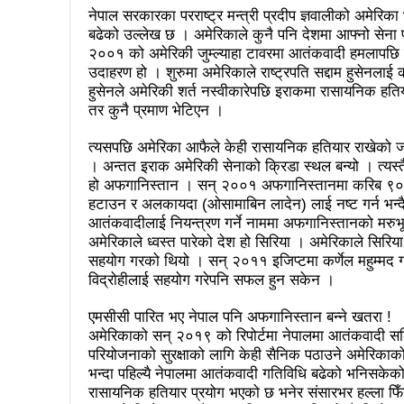
पालिका उपचुनाव: ४१ पदका लागि
नेपाल सरकारका परराष्ट्र मन्त्री प्रदीप ज्ञवालीको अमेरि
बढेको उल्लेख छ । अमेरिकाले कुनै पनि देशमा आफ्नो सेन
उपनिर्वाचन सुशासनका पक्षमा र भ्रष
२००१ को अमेरिकी जुम्ल्याहा टावरमा आतंकवादी हमलापछि मु
उदाहरण हो । शुरुमा अमेरिकाले राष्ट्रपति सद्दाम हुसेनलाई
सुरु भयो चौथो सुनवल महोत्सव: उद
हुसेनले अमेरिकी शर्त नस्वीकारेपछि इराकमा रासायनिक हतिय
तर कुनै प्रमाण भेटिएन ।
चितवनको माडीमा सम्पन्न मैयादे
प्रमुख प्रशासकीय अधिकृतको सरुव
त्यसपछि अमेरिका आफैले केही रासायनिक हतियार राखेको जा
। अन्तत इराक अमेरिकी सेनाको क्रिडा स्थल बन्यो । त्यस्
मानव तस्करीको अभियोगमा पक्राउ परे
हो अफगानिस्तान । सन् २००१ अफगानिस्तानमा करिब ९० प
हटाउन र अलकायदा (ओसामाबिन लादेन) लाई नष्ट गर्न भन्दै
२८५ कैदीबन्दीलाई जेलबाहिर बस्ने
आतंकवादीलाई नियन्त्रण गर्ने नाममा अफगानिस्तानको मरुभूमि
अमेरिकाले ध्वस्त पारेको देश हो सिरिया । अमेरिकाले सिरिय
भरतपुर महानगरपालिकाद्धारा तीन प
सहयोग गरको थियो । सन् २०११ इजिप्टमा कर्णेल महुम्मद गद्ध
विद्रोहीलाई सहयोग गरेपनि सफल हुन सकेन ।
राजश्व संकलनमा करिब १७ प्रतशित
एमसीसी पारित भए नेपाल पनि अफगानिस्तान बन्ने खतरा !
कीर्तिपुरलाई नेपालकै नमूना नगर 
अमेरिकाको सन् २०१९ को रिपोर्टमा नेपालमा आतंकवादी 
उपनिर्वाचन: ३१ जनाको उम्मेदवारी 
परियोजनाको सुरक्षाको लागि केही सैनिक पठाउने अमेरिका
भन्दा पहिल्यै नेपालमा आतंकवादी गतिविधि बढेको भनिसकेक
संस्थागत क्षमता मुल्याङ्ककनमा क
रासायनिक हतियार प्रयोग भएको छ भनेर संसारभर हल्ला फिँज