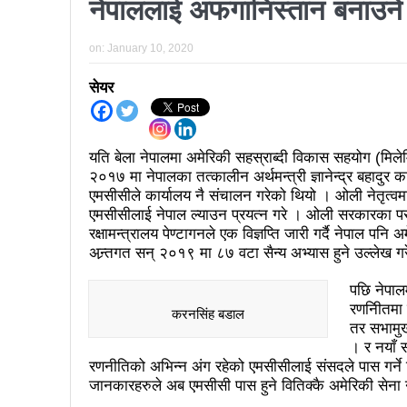
कर्फ्यु लागे पनि तीनकुने क्षेत्र
नेपाललाई अफगानिस्तान बनाउने अ
काठमाडौँमा माओवादीको नेतृत्वमा 
on:
January 10, 2020
लव प्याकुरेलद्वारा निर्देशित वृत्तच
सेयर
भरतपुरका १ सय २९ सुकुम्बासी घर
‘महिला अधिकारका निम्ति सदनबा
यति बेला नेपालमा अमेरिकी सहस्राब्दी विकास सहयोग (मिले
त्रिदेशीय विद्युत ब्यापार सम्झौता 
२०१७ मा नेपालका तत्कालीन अर्थमन्त्री ज्ञानेन्द्र बहादुर क
एमसीसीले कार्यालय नै संचालन गरेको थियो । ओली नेतृत्वमा
३ महिनामा प्रेस स्वतन्त्रता ह
एमसीसीलाई नेपाल ल्याउन प्रयत्न गरे । ओली सरकारका परराष
रक्षामन्त्रालय पेण्टागनले एक विज्ञप्ति जारी गर्दै नेपाल प
इन्द्रेश्वर युवा समाजद्वारा बेलकोट
अन्र्तगत सन् २०१९ मा ८७ वटा सैन्य अभ्यास हुने उल्लेख ग
सकियो चितवन महोत्सव : ५ लाख
पछि नेपालम
रणनीितमा
टोखामा कर्जा सदुपयोगिता सम्बन्धी
करनसिंह बडाल
तर सभामुख
भोलि चितवनमा माओवादीको विशाल स
। र नयाँ 
रणनीतिको अभिन्न अंग रहेको एमसीसीलाई संसदले पास गर्ने
ककनी २ मा खस्यो ६८ प्रतिशतभन्
जानकारहरुले अब एमसीसी पास हुने वितिक्कै अमेरिकी सेना ने