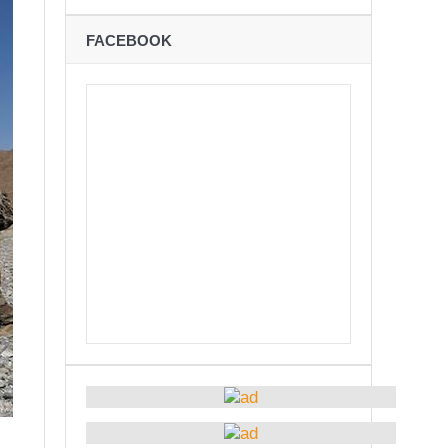
ने
FACEBOOK
शान्तिपूर्ण रुपमा मतदान सम्पन्न
कविता – अपजश
बः समय बुझेर बाटो खुलाउन मन्त्री घिसिङको म्यासेज
रोध – प्रेमविनोद नन्दन
अध्यक्षमा जिलिङका पुडासैनी
्छताका लागि ३९२ साइकल यात्रीको सचेतनामूलक र्‍याली
ारको मृत्यु