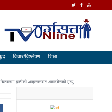
कुद
विचार/विश्लेषण
शिक्षा
चितवनमा हात्तीको आक्रमणबाट आमाछोराको मृत्यु
धानमन्त्री ओलीलाई पितृशोक
ोले