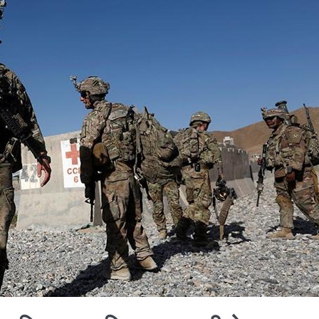
 प्रतिशत मत खस्यो, काठमाडौँसहित केही स्थानमा रातीदेखि नै गणना सुरु हु
गणतन्त्रात्मक प्रणालीलाई अझ सुदृढ बनाएको छः प्रचण्ड
छिटफुटबाहेक 
नः देशैभर मतदान जारी
बैतडीमा जन्तिबस दुर्घटनाः १३ जनाको मृत्यु
्न गर्‍यो वार्षिकोत्सव
हितेन्द्रदेव शाक्यलाई पद छाड्नुपर्ने नैतिक दबा
काल
सहनशीलताको ब्रेक
राममाया च्यामिनीसँग दशरथ चन्दको अनु
त सदस्य गणेश सुवेदीलाई आइएनएनएफद्वारा सम्मान
एनआरएनए बेलायतको 
िद्युतीय बस
गणेश पण्डितको कवितासङ्ग्रह कालापानी लोकार्पण
 अध्यक्षमा नुवाकोटका घिमिरे निर्वाचित
कविता – सुख भोग
्रकार पक्राउ पुर्जीबारे काउन्सिल सुक्ष्म अध्ययनमा
कोष स्थापनाः सहिदका बालबालिकाको शिक्षामा खर्च हुने
महिनावारी स्वच
 समितिको अध्यक्षमा विश्वकर्मा
राजावादीको आन्दोलनः आगलागीमा पत्रक