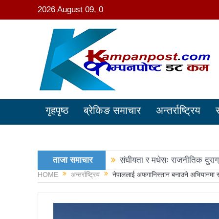
2026 August 09, 0
गृहपृष्ठ
ब्रेकिङ समाचार
अन्तर्राष्ट्रिय
ताजा समाचार
संघीयता र मधेसः राजनीतिक दुराग
HOME
अन्तर्राष्ट्रिय
नेपाललाई अफगानिस्तान बनाउने अभियानमा सक्
काङ्ग्रेस नेता मिश्रको आरोप : 
नवनिर्वाचित राष्ट्रिय सभा सदस्य
रञ्जु दर्शना विजयीः अधिकांश स्था