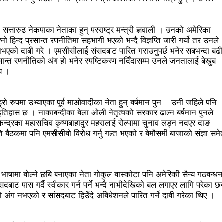
्यक्ष बस्नेत
सेभेन स्टार टेलिभिजनको सम्पादकमा शर्मा
भारतमा ल
े सत्तारुढ नेकपाका नेताका हुन् परराष्ट्र मन्त्री ज्ञवाली । उनको अमेरिका
का लागि विदेशस्थित नेपाली नियोगहरूको क्षमता अभिवृद्धि गर्नुपर्छ: प्रधानमन्त
 हिन्द प्रसान्त रणनीतिमा सहभागी भएको भन्दै विज्ञप्ति जारी गर्यो तर उनले
लको बैठकमा पेस गर्न नदिइएको प्रतिवेदनमा (पूर्णपाठ)
निगमको गरिमाको र
नभएको दाबी गरे । एमसीसीलाई संसदबाट पारित गराउनुपर्छ भनेर सबभन्दा बढी
सान्त रणनीतिको अंग हो भनेर स्पष्टिकरण नदिँदासम्म उनले जनतालाई बेखुब
नीति तथा कार्यक्रम सर्वसम्मत पारित
अछाम छाउपडी घटनाबारे राष्ट्र
य ।
ारण
सहकारीसम्बन्धी उजुरी र गुनासो सङ्कलन गरी विश्लेषण उच्चस्तरीय
ो रुपमा उभ्याएका पूर्व माओवादीका नेता हुन् बर्षमान पुन । उनी जहिले पनि
लागि प्रदेश सरकारले कानुनी जटिलतालाई हटाउने: मन्त्री बस्नेत
इतिहास छ । नाकाबन्दीका बेला ओली नेतृत्वको सरकार ढाल्न बर्षमान पुनले
ेन्द्रका महासचिव कृष्णबाहादुर महरालाई रोल्पामा चुनाव लड्न नदएर दाङ
विमानस्थलको विस्तार भइसक्छः मन्त्री तामाङ
 बैठकमा पनि एमसीसीबो विरोध गर्नु गल्त भएको र बेमौसमी बाजाको संज्ञा समे
 कार्यान्यवनमा गइरहेका छन्ः प्रधानमन्त्री प्रचण्ड
र्म दर्ता गर्ने व्यवस्था मिलाउने:मन्त्री बस्नेत
१९ वर्षमुनिको सुदूरपश्च
 भाषामा बोल्ने छबि बनाएका नेता गोकुल बास्कोटा पनि अमेरिकी सैन्य गठबन्ध
िःशुल्क रगत
हवाई टिकटको भ्याट हटाउन काम भइरहेको छः मन्त्री त
दबाट पास गर्दै स्वीकार गर्न पर्ने भन्दै नाभीदेखिको बल लगाएर लागि परेका छ
ो अंग नभएको र सांसदबाट हिउँदे अबिधेशनले पारित गर्ने दाबी गरेका थिए ।
िकता र प्रजनन स्वास्थ्यबारे सचेतना व्यापक गराउन सरोकारवालाको जोड
विटमा रिपोर्टिङ गरिरहेका सञ्चारकर्मीसँग छलफल
सामाजिक सञ्जाल व्यवस्थ