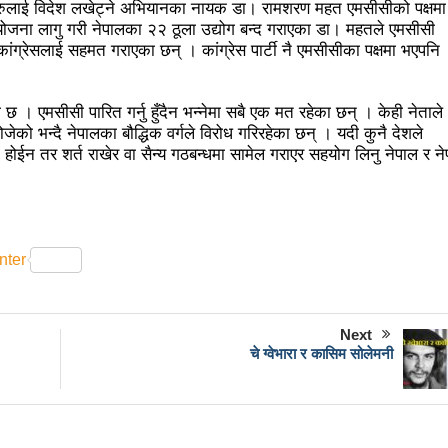
ुवाहरुलाई विदेश लखेट्ने अभियानका नायक डा। रामशरण महत एमसीसीको पक्षमा
 योजना लागु गरी नेपालका २२ ठूला उद्योग बन्द गराएका डा। महतले एमसीसी
ो दृष्टिले धनी छः मन्त्री तामाङ
पत्रकारिता झारा टार्ने हुनुहुँदैन, परिण
 कांग्रेसलाई सहमत गराएका छन् । कांग्रेस पार्टी नै एमसीसीका पक्षमा भएपनि
बमा आउँछः मन्त्री तामाङ
१६ लाख पर्यटन भित्र्याउने सरकारको लक्ष्य पूर
कागतीका विरुवा रोप्ने
प्राध्यानाध्यापक संघ नेपाल नवलपरासी पश्चिमक
 । एमसीसी पारित गर्नु हुँदैन भन्नेमा सबै एक मत रहेका छन् । केही नेताले
ेको भन्दै नेपालका बौद्धिक वर्गले विरोध गरिरहेका छन् । यदी कुनै देशले
नले थपेको इट्टा
पर्यटन क्षेत्रका समस्या समाधान गर्नेछुः मन्त्री तामाङ
 होईन तर शर्त राखेर वा सैन्य गठबन्धमा सामेल गराएर सहयोग लिनु नेपाल र ने
 र तामाङ सरकारी कामकाजी भाषा लागु
राजनीतिक अधिकारबिना प्रेस स्वत
र्न पालिकाका नेता कार्यकर्तालाई मन्त्री तामाङको निर्देशन
nter
 बढाउन आवश्यक नीति, कानुन बनाउने काम भइरहेको छः मन्त्री शर्मा
स्थानको सञ्चालक सदस्यमा नियुक्त
उल्लु संरक्षक राजु आचार्यलाई बेलाय
Next
यबारे मन्त्रालयद्वारा सुझाव संकलन
नेपाललाई सूचना प्रविधिको अन्तर्राष्
चे ग्वेभारा र कासिम सोलेमनी
क्षेत्रसँग सहकार्य गरी नीतिगत सुधार गर्ने छौँ: मन्त्री तामाङ
्ती क्षेत्र उपभोक्ता समितिलाई नै बाइपास, काग्रेसले बुझायो प्रजिअलाई ज्ञापनप