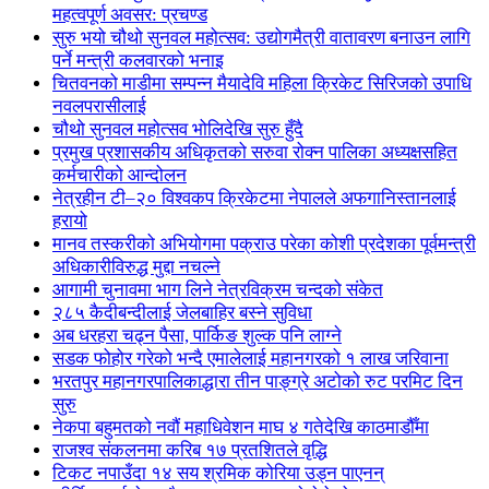
महत्वपूर्ण अवसर: प्रचण्ड
सुरु भयो चौथो सुनवल महोत्सव: उद्योगमैत्री वातावरण बनाउन लागि
पर्ने मन्त्री कलवारको भनाइ
चितवनको माडीमा सम्पन्न मैयादेवि महिला क्रिकेट सिरिजको उपाधि
नवलपरासीलाई
चौथो सुनवल महोत्सव भोलिदेखि सुरु हुँदै
प्रमुख प्रशासकीय अधिकृतको सरुवा रोक्न पालिका अध्यक्षसहित
कर्मचारीको आन्दोलन
नेत्रहीन टी–२० विश्वकप क्रिकेटमा नेपालले अफगानिस्तानलाई
हरायो
मानव तस्करीको अभियोगमा पक्राउ परेका कोशी प्रदेशका पूर्वमन्त्री
अधिकारीविरुद्ध मुद्दा नचल्ने
आगामी चुनावमा भाग लिने नेत्रविक्रम चन्दको संकेत
२८५ कैदीबन्दीलाई जेलबाहिर बस्ने सुविधा
अब धरहरा चढ्न पैसा, पार्किङ शुल्क पनि लाग्ने
सडक फोहोर गरेको भन्दै एमालेलाई महानगरको १ लाख जरिवाना
भरतपुर महानगरपालिकाद्धारा तीन पाङ्ग्रे अटोको रुट परमिट दिन
सुरु
नेकपा बहुमतको नवौं महाधिवेशन माघ ४ गतेदेखि काठमाडौँमा
राजश्व संकलनमा करिब १७ प्रतशितले वृद्धि
टिकट नपाउँदा १४ सय श्रमिक कोरिया उड्न पाएनन्