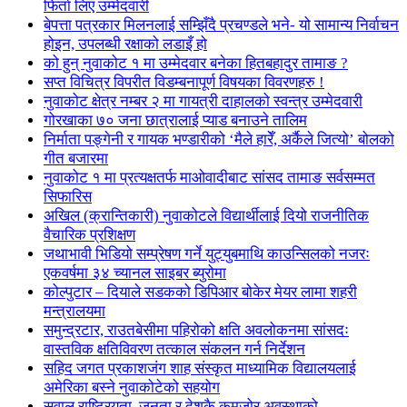
फिर्ता लिए उम्मेदवारी
बेपत्ता पत्रकार मिलनलाई सम्झिँदै प्रचण्डले भने- यो सामान्य निर्वाचन
होइन, उपलब्धी रक्षाको लडाइँ हो
को हुन् नुवाकोट १ मा उम्मेदवार बनेका हितबहादुर तामाङ ?
सप्त विचित्र विपरीत विडम्बनापूर्ण विषयका विवरणहरु !
नुवाकोट क्षेत्र नम्बर २ मा गायत्री दाहालको स्वन्त्र उम्मेदवारी
गोरखाका ७० जना छात्रालाई प्याड बनाउने तालिम
निर्माता पङ्गेनी र गायक भण्डारीको ‘मैले हारेँ, अर्कैले जित्यो’ बोलको
गीत बजारमा
नुवाकोट १ मा प्रत्यक्षतर्फ माओवादीबाट सांसद तामाङ सर्वसम्मत
सिफारिस
अखिल (क्रान्तिकारी) नुवाकोटले विद्यार्थीलाई दियो राजनीतिक
वैचारिक प्रशिक्षण
जथाभावी भिडियो सम्प्रेषण गर्ने युट्युबमाथि काउन्सिलको नजरः
एकवर्षमा ३४ च्यानल साइबर ब्युरोमा
कोल्पुटार – दियाले सडकको डिपिआर बोकेर मेयर लामा शहरी
मन्त्रालयमा
समुन्द्रटार, राउतबेसीमा पहिरोको क्षति अवलोकनमा सांसदः
वास्तविक क्षतिविवरण तत्काल संकलन गर्न निर्देशन
सहिद जगत प्रकाशजंग शाह संस्कृत माध्यामिक विद्यालयलाई
अमेरिका बस्ने नुवाकोटेको सहयोग
सवाल राष्ट्रियता, जनता र देशकै कमजोर अवस्थाको