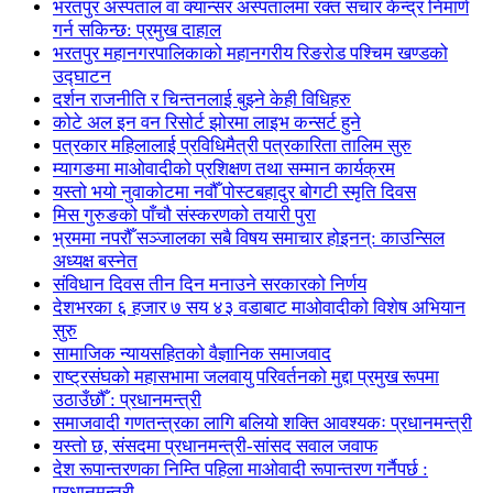
भरतपुर अस्पताल वा क्यान्सर अस्पतालमा रक्त संचार केन्द्र निमार्ण
गर्न सकिन्छ: प्रमुख दाहाल
भरतपुर महानगरपालिकाको महानगरीय रिङरोड पश्चिम खण्डको
उद्घाटन
दर्शन राजनीति र चिन्तनलाई बुझ्ने केही विधिहरु
कोटे अल इन वन रिसोर्ट झोरमा लाइभ कन्सर्ट हुने
पत्रकार महिलालाई प्रविधिमैत्री पत्रकारिता तालिम सुरु
म्यागङमा माओवादीको प्रशिक्षण तथा सम्मान कार्यक्रम
यस्तो भयो नुवाकोटमा नवौँ पोस्टबहादुर बोगटी स्मृति दिवस
मिस गुरुङको पाँचौ संस्करणको तयारी पुरा
भ्रममा नपरौँ सञ्जालका सबै विषय समाचार होइनन्: काउन्सिल
अध्यक्ष बस्नेत
संविधान दिवस तीन दिन मनाउने सरकारको निर्णय
देशभरका ६ हजार ७ सय ४३ वडाबाट माओवादीको विशेष अभियान
सुरु
सामाजिक न्यायसहितको वैज्ञानिक समाजवाद
राष्ट्रसंघको महासभामा जलवायु परिवर्तनको मुद्दा प्रमुख रूपमा
उठाउँछौँ : प्रधानमन्त्री
समाजवादी गणतन्त्रका लागि बलियो शक्ति आवश्यकः प्रधानमन्त्री
यस्तो छ, संसदमा प्रधानमन्त्री-सांसद सवाल जवाफ
देश रूपान्तरणका निम्ति पहिला माओवादी रूपान्तरण गर्नैपर्छ :
प्रधानमन्त्री