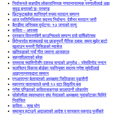
निर्वाचनले सङ्घीय लोकतान्त्रिक गणतन्त्रात्मक प्रणालीलाई अझ
सुदृढ बनाएको छः प्रचण्ड
छिटफुटबाहेक शान्तिपूर्ण रुपमा मतदान सम्पन्न
आज प्रतिनिधिसभा सदस्य निर्वाचनः देशैभर मतदान जारी
बैतडीमा जन्तिबस दुर्घटनाः १३ जनाको मृत्यु
कविता – अपजश
पुरस्कार वितरणबिनै काउन्सिलले सम्पन्न गर्‍यो वार्षिकोत्सव
हितेन्द्रदेव शाक्यलाई पद छाड्नुपर्ने नैतिक दबाबः समय बुझेर बाटो
खुलाउन मन्त्री घिसिङको म्यासेज
खतिवडाको नयाँ गीत जमाना आजकाल
सहनशीलताको ब्रेक
राममाया च्यामिनीसँग दशरथ चन्दको अनुरोध – प्रेमविनोद नन्दन
चलचित्र विकास बोर्डका नवनियुक्त सदस्य गणेश सुवेदीलाई
आइएनएनएफद्वारा सम्मान
एनआरएनए बेलायतको अध्यक्षमा जिलिङका पुडासैनी
महानगर यातायातले थप्यो १२ वटा विद्युतीय बस
गणेश पण्डितको कवितासङ्ग्रह कालापानी लोकार्पण
फोहोरमैला व्यवस्थापन संघ नेपालको अध्यक्षमा नुवाकोटका घिमिरे
निर्वाचित
कविता – सुख भोग
समाचार हटाउने अदालतको आदेश र पत्रकार पक्राउ पुर्जीबारे