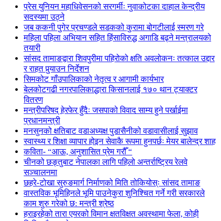
प्रेस युनियन महाधिवेसनको सरगर्मीः नुवाकोटका दाहाल केन्द्रीय
सदस्यमा उठ्ने
जब ककनी पुगेर प्रचण्डले सडकको कुरामा बोगटीलाई स्मरण गरे
महिला पहिला अभियान सहित हिंसाविरुद्ध अगाडि बढ्ने मन्त्रालयको
तयारी
सांसद तामाङद्वारा शिवपुरीमा पहिरोको क्षति अवलोकनः तत्काल उद्दार
र राहत पुर्‍याउन निर्देशन
सिमकोट गाँउपालिकाको नेतृत्व र आगामी कार्यभार
बेलकोटगढी नगरपालिकाद्धारा किसानलाई १७० थान ट्याक्टर
वितरण
मन्त्रीपरिषद् हेरफेर हुँदैः जसपाको विवाद साम्य हुने पर्खाईमा
प्रधानमन्त्री
मनसुनको क्षतिबाट वडाअध्यक्ष पुडासैनीको वडावासीलाई सुझाव
स्वास्थ्य र शिक्षा व्यापार होइन सेवाकै रूपमा हुनपर्छः मेयर बालेन्द्र शाह
कविता- “आऊ, अनुशासित प्रेम गरौँ “
चीनको छङ्तुबाट नेपालका लागि पहिलो अन्तर्राष्ट्रिय रेलवे
सञ्चालनमा
छहरे-टोखा सुरुङमार्ग निर्माणको मिति तोकियोस्ः सांसद तामाङ
वास्तविक भूमिहिनले भूमि पाउनेकुरा शुनिश्चित गर्ने गरी सरकारले
काम शुरु गरेको छ: मन्त्री श्रेष्ठ
हराइरहेको तारा एयरको विमान क्षतविक्षत अवस्थामा फेला, कोही