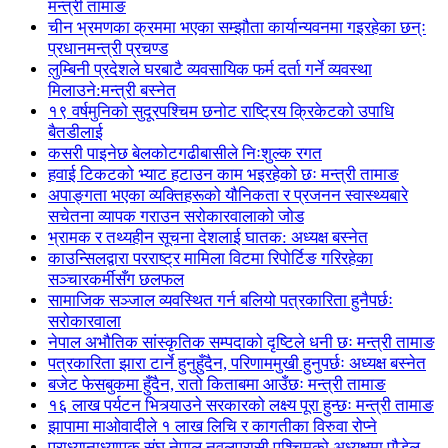
मन्त्री तामाङ
चीन भ्रमणका क्रममा भएका सम्झौता कार्यान्यवनमा गइरहेका छन्ः
प्रधानमन्त्री प्रचण्ड
लुम्बिनी प्रदेशले घरबाटै व्यवसायिक फर्म दर्ता गर्ने व्यवस्था
मिलाउने:मन्त्री बस्नेत
१९ वर्षमुनिको सुदूरपश्चिम छनोट राष्ट्रिय क्रिकेटको उपाधि
बैतडीलाई
कसरी पाइनेछ बेलकोटगढीबासीले निःशुल्क रगत
हवाई टिकटको भ्याट हटाउन काम भइरहेको छः मन्त्री तामाङ
अपाङ्गता भएका व्यक्तिहरूको यौनिकता र प्रजनन स्वास्थ्यबारे
सचेतना व्यापक गराउन सरोकारवालाको जोड
भ्रामक र तथ्यहीन सूचना देशलाई घातक: अध्यक्ष बस्नेत
काउन्सिलद्वारा परराष्ट्र मामिला विटमा रिपोर्टिङ गरिरहेका
सञ्चारकर्मीसँग छलफल
सामाजिक सञ्जाल व्यवस्थित गर्न बलियो पत्रकारिता हुनैपर्छः
सरोकारवाला
नेपाल अभौतिक सांस्कृतिक सम्पदाको दृष्टिले धनी छः मन्त्री तामाङ
पत्रकारिता झारा टार्ने हुनुहुँदैन, परिणाममुखी हुनुपर्छः अध्यक्ष बस्नेत
बजेट फेसबुकमा हुँदैन, रातो किताबमा आउँछः मन्त्री तामाङ
१६ लाख पर्यटन भित्र्याउने सरकारको लक्ष्य पूरा हुन्छः मन्त्री तामाङ
झापामा माओवादीले १ लाख लिचि र कागतीका विरुवा रोप्ने
प्राध्यानाध्यापक संघ नेपाल नवलपरासी पश्चिमको अध्यक्षमा पौडेल