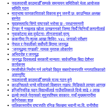
नवलपरासी काठमाडौँ सम्पर्क समन्वयन समितिको भेला आयोजक
समिति गठन
मातृभाषा पत्रकारिताको विकास हुनु जरुरी छः काउन्सिल अध्यक्ष
बस्नेत
युवाहरूमाथि सिंगो राष्ट्रको भरोसा छ : प्रधानमन्त्री
टेण्डर नै नखुलाइ खोला उत्खननको जिम्मा सिधैँ चिनियाँ कम्पनीलाई
नुवाकोटमा बस दुर्घटनाः तीनजनाको मृत्यु
ककनीमा निःशुल्क आखा शिविरः ५४८ जनाको परीक्षण
नेपाल र नेपालीको सर्वोपरी हितमा जनयुद्ध
‘जनयुद्धमा गण्डकी’ नामक पुस्तक लोकार्पण
अभिद्रोह र जनयुद्ध
जनयुद्ध दिवसलाई सरकारी मान्यताः सार्वजनिक बिदा देशैभर
कार्यक्रम
एमसीसीले निर्माण गर्न लागेको विद्युत सबस्टेसनप्रति नगरपालिकाको
असन्तुष्टि
नवलपरासी काठमाडौँ सम्पर्क मञ्च गठन हुने
काउन्सिलले भन्यो मदिराको विज्ञापन नछापः मिडियाले लत्याए आग्रह
इन्जिनियरिङ पढ्न विद्यार्थीलाई गाउँपालिकाले दियो साढे २ लाख
ढल्यो एमाले नेतृत्वको सुदूरपश्चिम सरकारः नयाँ मुख्यमन्त्रीमा
काँग्रेसका शाह
पालिकास्तरीय राष्ट्रपति रनिङ सिल्डमा भवानी मा.वि. रानीपौवा