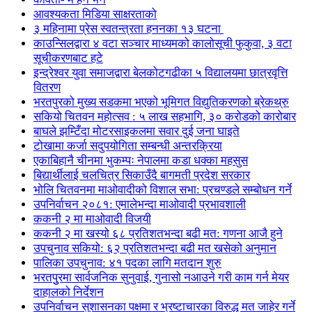
आवश्यकता मिडिया साक्षरताको
३ महिनामा प्रेस स्वतन्त्रता हननका १३ घटना
काउन्सिलद्वारा ४ वटा सञ्चार माध्यमको कालोसूची फुकुवा, ३ वटा
सूचीकरणबाट हटे
इन्द्रेश्वर युवा समाजद्वारा बेलकोटगढीका ५ विद्यालयमा छात्रवृत्ति
वितरण
भरतपुरको मुख्य सडकमा भएको भूमिगत विद्युतिकरणको ब्रेकथ्रु
सकियो चितवन महोत्सव : ५ लाख सहभागि, ३० करोडको कारोबार
बाघले झम्टिँदा मोटरसाइकलमा सवार दुई जना घाइते
टोखामा कर्जा सदुपयोगिता सम्बन्धी अन्तरक्रिया
एकाबिहानै चीनमा भुकम्पः नेपालमा कडा धक्का महसुस
बिद्यार्थीलाई चलचित्र सिकाउँदै बागमती प्रदेश सरकार
भोलि चितवनमा माओवादीको विशाल सभा: प्रचण्डले सम्बोधन गर्ने
उपनिर्वाचन २०८१: एमालेभन्दा माओवादी प्रभावशाली
ककनी २ मा माओवादी विजयी
ककनी २ मा खस्यो ६८ प्रतिशतभन्दा बढी मत: गणना आजै हुने
उपचुनाव सकियो: ६२ प्रतिशतभन्दा बढी मत खसेको अनुमान
पालिका उपचुनाव: ४१ पदका लागि मतदान शुरु
भरतपुुरमा सार्वजनिक सुनुवाई, गुनासो नआउने गरी काम गर्न मेयर
दाहालको निर्देशन
उपनिर्वाचन सुशासनका पक्षमा र भ्रष्टाचारका विरुद्ध मत जाहेर गर्ने