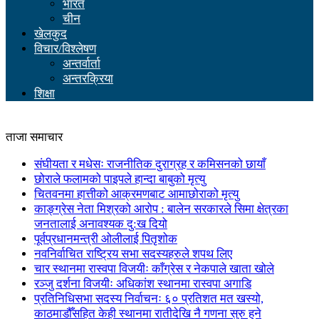
भारत
चीन
खेलकुद
विचार/विश्लेषण
अन्तर्वार्ता
अन्तरक्रिया
शिक्षा
ताजा समाचार
संघीयता र मधेसः राजनीतिक दुराग्रह र कमिसनको छायाँ
छोराले फलामको पाइपले हान्दा बाबुको मृत्यु
चितवनमा हात्तीको आक्रमणबाट आमाछोराको मृत्यु
काङ्ग्रेस नेता मिश्रको आरोप : बालेन सरकारले सिमा क्षेत्रका
जनतालाई अनावश्यक दु:ख दियो
पूर्वप्रधानमन्त्री ओलीलाई पितृशोक
नवनिर्वाचित राष्ट्रिय सभा सदस्यहरुले शपथ लिए
चार स्थानमा रास्वपा विजयीः काँग्रेस र नेकपाले खाता खोले
रञ्जु दर्शना विजयीः अधिकांश स्थानमा रास्वपा अगाडि
प्रतिनिधिसभा सदस्य निर्वाचनः ६० प्रतिशत मत खस्यो,
काठमाडौँसहित केही स्थानमा रातीदेखि नै गणना सुरु हुने