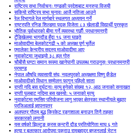
राष्ट्रिय सभा निर्वाचनः गण्डकी प्रदेशबाट मनरुपा विजयी
सकियो राष्ट्रिय सभा चुनावः आजै नतिजा आउने
रेल विभागले रेल मार्गबारे स्थलगत अध्ययन गर्ने
राष्ट्रपति रनिङ शिल्डमा पदक विजेता ८३ खेलाडी विद्यार्थी पुरस्कृत
भौतिक पूर्वाधारको बीमा गर्ने व्यवस्था गर्छौंः प्रधानमन्त्री
टुँडिखेलमा भागदौड हुँदा १६ जना घाइते
माओवादीमा बेलकोटगढी ५ को अध्यक्ष पूर्ण भूर्तेल
एमालेका केन्द्रीय सदस्य माओ‌वादीमा आए
नुवाकोटमा जुधाइयो ३८ हल गोरु
चौबीसै घण्टा समान रूपमा खानेपानी उपलब्ध गराउनुस्ः प्रधानमन्त्री
प्रचण्ड
नेपाल औषधि व्यवसायी संघ, नवलपुरको अध्यक्षमा विष्णु कँडेल
माओवादीको विधान सम्मेलन फागुन पहिलो साता
राप्ती नदि बस दुर्घटनाः मृत्यु हुनेको संख्या १२, आठ जनाको सनाखत
राप्ती पुलबाट नदिमा बस खस्यो: ५ जनाको मृत्यु
नुवाकोटमा एमसिए परियोजना लागु भएका क्षेत्रका स्थानीयले बुझाए
प्रजिअलाई ज्ञापनपत्र
अलपत्र गौतम बुद्ध क्रिकेट रङ्गशाला बनाउन तिनै तहका
सरकारको लगानी
यस वर्षको झिल्टुङ क्रस कन्ट्री दौड प्रतियोगिता माघ ६ गते
हत्या र बलत्कार आरोपमा पक्राउ रामबहादुर बम्जनलाई भेट्न