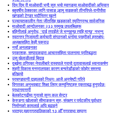
दिम दिम री माओवादी भन्दै सुरु भयो म्यागङमा माओवादीको अभियान
बहुवर्षीय ठेक्काका लागि पासाङ ल्हामु सडकको तीनपिप्ले-रानीपौवा
खण्डको टेण्डर भदौभित्र खुल्ने
पञ्चायतकालीन नेता जीतसिंह खड्काको स्मृतिग्रन्थ सार्वजनिक
माओवादी आन्दोलनका २३३ प्रमुख उपलब्धिहरू
बहिनीलाई अनुरोध, ‘दाई तपाईंले जे भन्नुहुन्छ त्यहि मान्छु’ नभन्नु
स्वतन्त्र निजामती कर्मचारी संगठनको धर्नामा प्रहरीको हस्तक्षेपः
अध्यक्षसहित केही पक्राउ
नयाँ अनलाइनका
प्रकाशक, सम्पादकद्वारा आचारसंहिता पालनामा प्रतिबद्धता
उसु खेलाडीलाई बिदाइ
दुबईमा ठगिएका नेपालीबारे रास्वपाले गरायो दुतावासलाई ध्यानाकर्षण
शहरी विकास मन्त्रालयका कारण बन्चरेडाँडाको फोहोर समस्या
बल्झियो
प्रचण्डपत्नी दाहालको निधनः आजै अन्त्येष्टी गरिने
विगतका अनुभवबाट शिक्षा लिएर कम्युनिष्टहरु एकताबद्ध हुनुपर्दछः
प्रधानमन्त्री
बेलकोटगढीमा गुनासो सुन्न कल सेन्टर
केरुङ्गा खोलाको सीमाङ्कन सुरु, संरक्षण र पर्यटकीय पूर्वाधार
निर्माणको कामलाई अघि बढाइने
भरतपुर महानगरपालिकाको १३ औँ नगरसभा सम्पन्न