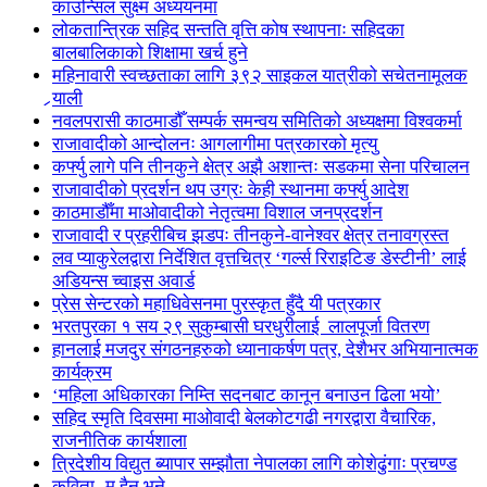
काउन्सिल सुक्ष्म अध्ययनमा
लोकतान्त्रिक सहिद सन्तति वृत्ति कोष स्थापनाः सहिदका
बालबालिकाको शिक्षामा खर्च हुने
महिनावारी स्वच्छताका लागि ३९२ साइकल यात्रीको सचेतनामूलक
र्‍याली
नवलपरासी काठमाडौँ सम्पर्क समन्वय समितिको अध्यक्षमा विश्वकर्मा
राजावादीको आन्दोलनः आगलागीमा पत्रकारको मृत्यु
कर्फ्यु लागे पनि तीनकुने क्षेत्र अझै अशान्तः सडकमा सेना परिचालन
राजावादीको प्रदर्शन थप उग्रः केही स्थानमा कर्फ्यु आदेश
काठमाडौँमा माओवादीको नेतृत्वमा विशाल जनप्रदर्शन
राजावादी र प्रहरीबिच झडपः तीनकुने-वानेश्वर क्षेत्र तनावग्रस्त
लव प्याकुरेलद्वारा निर्देशित वृत्तचित्र ‘गर्ल्स रिराइटिङ डेस्टीनी’ लाई
अडियन्स च्वाइस अवार्ड
प्रेस सेन्टरको महाधिवेसनमा पुरस्कृत हुँदै यी पत्रकार
भरतपुरका १ सय २९ सुकुम्बासी घरधुरीलाई लालपूर्जा वितरण
हानलाई मजदुर संगठनहरुको ध्यानाकर्षण पत्र, देशैभर अभियानात्मक
कार्यक्रम
‘महिला अधिकारका निम्ति सदनबाट कानून बनाउन ढिला भयो’
सहिद स्मृति दिवसमा माओवादी बेलकोटगढी नगरद्वारा वैचारिक,
राजनीतिक कार्यशाला
त्रिदेशीय विद्युत ब्यापार सम्झौता नेपालका लागि कोशेढुंगाः प्रचण्ड
कविता- म हैन भने