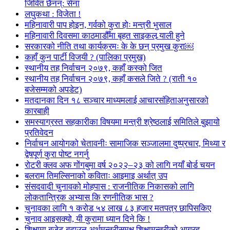
जिवित छैनन्: सेना
लघुकथा : विजेता !
महिनावारी पाप होइन, गर्वको कुरा होः मन्त्री भुसाल
महिनावारी दिवसमा काठमाडौँमा बृहत साइकल र्‍याली हुने
सरकारको नीति तथा कार्यक्रमः के के छन् प्रमुख कुरा￼
कहाँ कुन पार्टी विजयी ? (पालिका प्रमुख)
स्थानीय तह निर्वाचन २०७९, कहाँ कस्को जित
स्थानीय तह निर्वाचन २०७९, कहाँ कसले जिते ? (राती १०
बजेसम्मको अपडेट)
मतदानका दिन १८ सञ्चार माध्यमलाई आचारसंहिताअनुसारको
कारबाही
समस्याग्रस्त सहकारीका विषयमा मन्त्री श्रेष्ठलाई समितिले बुझायो
प्रतिवेदन
निर्वाचन आयोगको चेतावनीः सामाजिक सञ्जालमा दुष्प्रचार, मिथ्या र
द्वेषपूर्ण कुरा पोष्ट नगर्नु
रोटरी क्लव अफ गोंगबुमा वर्ष २०२२–२३ को लागि नयाँ बोर्ड चयन
बलराम तिमल्सिनाको कविताः आइमाइ अर्थात् उप
संसदवादी चुनावको मोहपास : राजनीतिक निकासको लागि
लोकतान्त्रिक अभ्यास कि रणनीतिक भास ?
चुनावका लागि १ करोड ५४ लाख ८३ हजार मतपत्र छापिसकिए
चुनाव आइसक्यो, यी कुरामा ध्यान दिने कि !
शिक्षामा बजेट बढाउन अर्थमन्त्रीसमक्ष शिक्षामन्त्रीको आग्रह