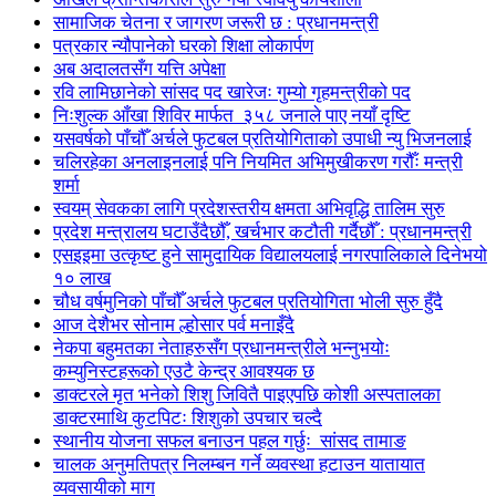
सामाजिक चेतना र जागरण जरूरी छ : प्रधानमन्त्री
पत्रकार न्यौपानेको घरको शिक्षा लोकार्पण
अब अदालतसँग यत्ति अपेक्षा
रवि लामिछानेको सांसद पद खारेजः गुम्यो गृहमन्त्रीको पद
निःशुल्क आँखा शिविर मार्फत ३५८ जनाले पाए नयाँ दृष्टि
यसवर्षको पाँचौँ अर्चले फुटबल प्रतियोगिताको उपाधी न्यु भिजनलाई
चलिरहेका अनलाइनलाई पनि नियमित अभिमुखीकरण गरौँः मन्त्री
शर्मा
स्वयम् सेवकका लागि प्रदेशस्तरीय क्षमता अभिवृद्धि तालिम सुरु
प्रदेश मन्त्रालय घटाउँदैछौँ, खर्चभार कटौती गर्दैछौँ : प्रधानमन्त्री
एसइइमा उत्कृष्ट हुने सामुदायिक विद्यालयलाई नगरपालिकाले दिनेभयो
१० लाख
चौध वर्षमुनिको पाँचौँ अर्चले फुटबल प्रतियोगिता भोली सुरु हुँदै
आज देशैभर सोनाम ल्होसार पर्व मनाइँदै
नेकपा बहुमतका नेताहरुसँग प्रधानमन्त्रीले भन्नुभयोः
कम्युनिस्टहरूको एउटै केन्द्र आवश्यक छ
डाक्टरले मृत भनेको शिशु जिवितै पाइएपछि कोशी अस्पतालका
डाक्टरमाथि कुटपिटः शिशुको उपचार चल्दै
स्थानीय योजना सफल बनाउन पहल गर्छुः सांसद तामाङ
चालक अनुमतिपत्र निलम्बन गर्ने व्यवस्था हटाउन यातायात
व्यवसायीको माग