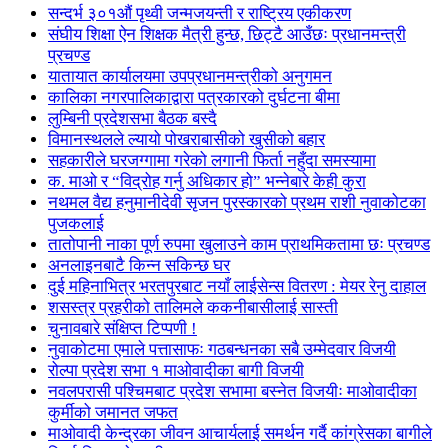
सन्दर्भ ३०१औं पृथ्वी जन्मजयन्ती र राष्ट्रिय एकीकरण
संघीय शिक्षा ऐन शिक्षक मैत्री हुन्छ, छिट्टै आउँछः प्रधानमन्त्री
प्रचण्ड
यातायात कार्यालयमा उपप्रधानमन्त्रीको अनुगमन
कालिका नगरपालिकाद्वारा पत्रकारको दुर्घटना बीमा
लुम्बिनी प्रदेशसभा बैठक बस्दै
विमानस्थलले ल्यायो पोखराबासीको खुसीको बहार
सहकारीले घरजग्गामा गरेको लगानी फिर्ता नहुँदा समस्यामा
क. माओ र “विद्रोह गर्नु अधिकार हो” भन्नेबारे केही कुरा
नथमल वैद्य हनुमानीदेवी सृजन पुरस्कारको प्रथम राशी नुवाकोटका
पुजकलाई
तातोपानी नाका पूर्ण रुपमा खुलाउने काम प्राथमिकतामा छः प्रचण्ड
अनलाइनबाटै किन्न सकिन्छ घर
दुई महिनाभित्र भरतपुरबाट नयाँ लाईसेन्स वितरण : मेयर रेनु दाहाल
शसस्त्र प्रहरीको तालिमले ककनीबासीलाई सास्ती
चुनावबारे संक्षिप्त टिप्पणी !
नुवाकोटमा एमाले पत्तासाफः गठबन्धनका सबै उम्मेदवार विजयी
रोल्पा प्रदेश सभा १ माओवादीका बागी विजयी
नवलपरासी पश्चिमबाट प्रदेश सभामा बस्नेत विजयीः माओवादीका
कुर्मीको जमानत जफत
माओवादी केन्द्रका जीवन आचार्यलाई समर्थन गर्दै कांग्रेसका बागीले