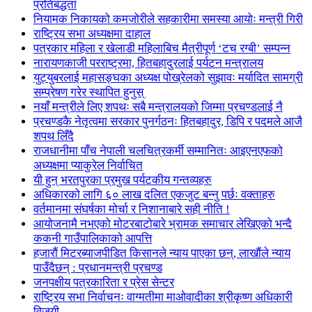
प्रतिबद्धता
नियामक निकायको कमजोरीले सहकारीमा समस्या आयोः मन्त्री गिरी
राष्ट्रिय सभा अध्यक्षमा दाहाल
पत्रकार महिला र खेलाडी महिलाबिच मैत्रीपूर्ण ‘टच रग्बी’ सम्पन्न
नारायणकाजी परराष्ट्रमा, हितबहादुरलाई पर्यटन मन्त्रालय
युट्युबरलाई महासङ्घका अध्यक्ष पोख्रेलको सुझावः मर्यादित सामग्री
सम्प्रेषण गरेर स्थापित हुनुस्
नयाँ मन्त्रीले लिए शपथः सबै मन्त्रालयको जिम्मा प्रचण्डलाई नै
प्रचण्डकै नेतृत्वमा सरकार पुनर्गठनः हितबहादुर, डिपि र पदमले आजै
शपथ लिँदै
राजधानीमा पाँच नेपाली चलचित्रकर्मी सम्मानितः आइएनएफको
अध्यक्षमा प्याकुरेल निर्वाचित
यी हुन् भरतपुरका प्रमुख पर्यटकीय गन्तव्यहरु
अधिकारको लागि ६० लाख दलित एकजुट बन्नु पर्छः वक्ताहरु
वर्तमानमा संघर्षका मोर्चा र निशानाबारे सही नीति !
आयोजनामै नभएको मोटरबाटोबारे भ्रामक समाचार लेखिएको भन्दै
ककनी गाउँपालिकाको आपत्ति
हजारौं मिटरब्याजपीडित किसानले न्याय पाएका छन्, लाखौंले न्याय
पाउँदैछन् : प्रधानमन्त्री प्रचण्ड
जनपक्षीय पत्रकारिता र प्रेस सेन्टर
राष्ट्रिय सभा निर्वाचनः वाग्मतीमा माओवादीका श्रीकृष्ण अधिकारी
विजयी