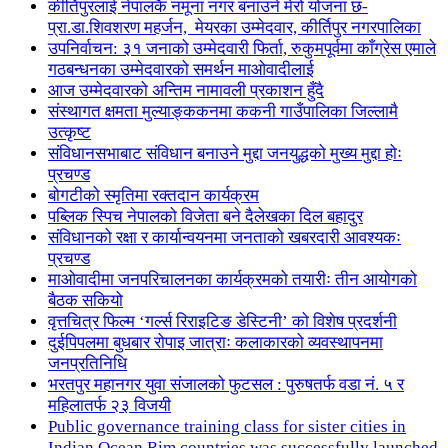
कीर्तिपुरलाई नेपालकै नमूना नगर बनाउने मेरो योजना छ-
प्रा.डा.शिवशरण महर्जन, मेयरका उम्मेदवार, कीर्तिपुर नगरपालिका
उपनिर्वाचन: ३१ जनाको उम्मेदवारी फिर्ता, रुकुमपूर्वमा काँग्रेस एमाले
गठबन्धनका उम्मेदवारको समर्थन माओवादीलाई
आज उम्मेदवारको अन्तिम नामावली प्रकाशन हुँदै
संस्थागत क्षमता मुल्याङ्ककनमा ककनी गाउँपालिका जिल्लामै
उत्कृष्ट
संविधानसभाबाट संविधान बनाउने मुद्दा जनयुद्धको मुख्य मुद्दा होः
प्रचण्ड
बोगटीको स्मृतिमा रक्तदान कार्यक्रम
पब्लिक स्पिच नेपालको विजेता बने दैलेखका दिल बहादुर
संविधानको रक्षा र कार्यान्वयनमा जनताको खबरदारी आवश्यकः
प्रचण्ड
माओवादीमा जनपरिचालनका कार्यक्रमको तयारीः तीन आयोगको
बैठक सकियो
वृत्तचित्र फिल्म ‘गर्ल्स रिराइटिङ डेस्टिनी’ को विशेष प्रदर्शनी
दुईपिपलमा बुधबार रोपाइ जात्राः कलाकारको व्यवस्थापनमा
जनप्रतिनिधि
भरतपुर महानगर युवा संजालको फुटसल : पुरुषतर्फ वडा नं. ५ र
महिलातर्फ २३ विजयी
Public governance training class for sister cities in
Indian Ocean Rim countries was successfully launched