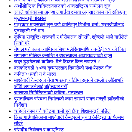
अर्थोडोन्टिक चिकित्सकहरुको अन्तराष्ट्रिय सम्मेलन सुरु
संघले अधिकारमा अंकुश लगाउँदा क्षमता अनुसार काम गर्न सकिएनः
मुख्यमन्त्री पोखरेल
पत्रकार महासंघले सुरु गर्‍यो कान्तिपुर टिभीमा धर्नाः श्रमजीवीलाई
पुनर्वहाली गर्न माग
कृषिमा सन्तुष्टिः तरकारी र मौरीपालन सँगसँगै, श्रेष्ठले थाले गाउँलेले
सिको गरे
नेपाल प्रो क्लब च्याम्पियनसिपः मलेसियामाथि रुपन्देही ११ को जित
नेपालमा मौलिक क्रान्ति र व्यवस्थाको आवश्यकताको बहस
रुद्र ढुङ्गेलको कविता: मैले टिकट किन नपाउने ?
बेलकोटगढी १०का कृष्णप्रसाद तिवारीको यथार्थपरक गीत
कविताः धम्की न दे भारत !
माओवादी केन्द्रका नेता भन्छन्ः घाँटीमा सुनको दाम्लो र औँलाभरि
औँठी लगाउनेलाई बहिस्कार गरौँ
रामराजा तिमिल्सिनाको कविताः गठबन्धन
पुरातात्विक संरचना निर्माणको काम समयमै सक्न मन्त्री झाँक्रीको
निर्देशन
चाहेको काम गर्न बजेटमा कमी हुने छैनः शिक्षामन्त्री पौडेल
लिखु गाउँपालिकामा माओवादी केन्द्रको चुनाव केन्द्रित कार्यक्रम
तीव्र
संसदीय निर्वाचन र कम्युनिस्ट