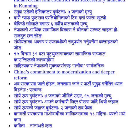
in Kunming
रसुवा उडेको हेलिकप्टर दुर्घटनाः ५ जनाको मृत्यु
दारी ग्याङ फुटसल प्रतियोगिताको टिम दर्ता फारम खुल्यो
चेपिण्डे खोलाले बगाएर ६ वर्षीय बालकको मृत्यु
नेपालको आर्थिक सामाजिक विकास नै चीनको उत्कट चाहना होः
राजदूत छन सोङ
संघीयताका अवसर र उपलब्धीको सदुपयोग गर्नुपर्नेमा वक्ताहरुको
जोड
१५ दिनमा ३१ वटा युट्युबलगायतका सामाजिक सञ्जाल
काउन्सिलको कारबाहीमा
साहित्यकार नेपालको मुक्तकसंग्रह ‘मनीषा’ सार्वजनिक
China’s commitment to modernization and deeper
reform
अब सरकारमा जाने होइन, जनतामा जाने र पार्टी सुदृढ गर्नेतिर ध्यान
दिइनेछ : प्रचण्ड
सौर्य एयर दुर्घटनाः ४ जनाको जीवितै उद्दार, १५ जनाको मृत्यु
सौर्य एयर दुर्घटनाः आफ्नै कर्मचारी लिएर पोखरा जाँदै थियो जहाज
सौर्य एयरको जहाज दुर्घटनाः २ जनाको शब फेला
बागमती सरकारमा माओवादीका शालिकरामका १८ महिनाः यस्तो भयो
काम
कविता – नानाथरी कुरा