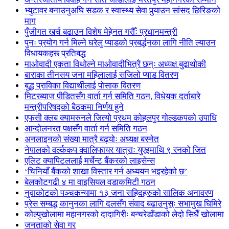
भ्युटावर बनाउनुअघि सडक र स्वास्थ्य सेवा पुर्‍याउन सांसद छिरिङको
माग
पुँजीगत खर्च बढाउन विशेष मेहेनत गरौँः प्रधानमन्त्री
पुनः प्रयोग गर्न मिल्ने घरेलु प्याडको प्रबर्द्धनका लागि नीति ल्याउन
विधायकहरू प्रतिबद्ध
माओवादी एकता विथोल्ने माओवादीभित्रै छन्ः अध्यक्ष बुढाथोकी
बाराका तीनसय जना महिलालाई सजिलो प्याड वितरण
बुद्ध प्राविका विद्यार्थीलाई पोसाक वितरण
मिटरब्याज पीडितसँग वार्ता गर्न समिति गठन, विधेयक दर्ताबारे
मन्त्रीपरिषद्को बैठकमा निर्णय हुने
एफसी क्लब क्यामरुनले जित्यो प्रथम कोहलपुर गोल्डकपको उपाधि
आन्दोलनरत पक्षसँग वार्ता गर्न समिति गठन
अनलाइनको संख्या मात्रै बढ्योः अध्यक्ष बस्नेत
नेपालको वर्ल्ककप क्वालिफायर यात्राः युएइमाथि ९ रनको जित
एलिट क्यापिटललाई मर्चेन्ट बैंकरको लाइसेन्स
‘चिनियाँ बैंकको शाखा विस्तार गर्न अध्ययन भइरहेको छ’
बेलकोटगढी ४ मा वाइसियल वडाकमिटी गठन
नुवाकोटको पञ्चकन्यामा १३ जना सहिदहरुको सालिक अनावरण
प्रेस सम्बद्ध कानुनका लागि दलसँग संवाद बढाउनुस्ः सभामुख घिमिरे
कोल्पुखोलामा महानगरको दादागिरीः बन्चरेडाँडाको लेदो सिधैँ खोलामा
जनताको सेवा गर