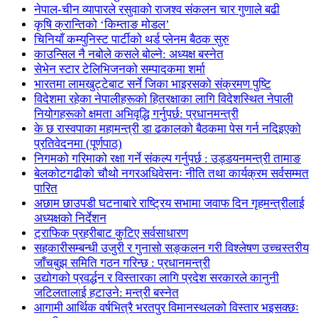
नेपाल-चीन व्यापारले रसुवाको राजश्व संकलन चार गुणाले बढी
कृषि क्रान्तिको ‘किम्ताङ मोडल’
चिनियाँ कम्युनिस्ट पार्टीको थर्ड प्लेनम बैठक सुरु
काउन्सिल नै नबोले कसले बोल्ने: अध्यक्ष बस्नेत
सेभेन स्टार टेलिभिजनको सम्पादकमा शर्मा
भारतमा लामखुट्टेबाट सर्ने जिका भाइरसको संक्रमण पुष्टि
विदेशमा रहेका नेपालीहरूको हितरक्षाका लागि विदेशस्थित नेपाली
नियोगहरूको क्षमता अभिवृद्धि गर्नुपर्छ: प्रधानमन्त्री
के छ रास्वपाका महामन्त्री डा ढकालको बैठकमा पेस गर्न नदिइएको
प्रतिवेदनमा (पूर्णपाठ)
निगमको गरिमाको रक्षा गर्ने संकल्प गर्नुपर्छ : उड्डयनमन्त्री तामाङ
बेलकोटगढीको चौथो नगरअधिवेसनः नीति तथा कार्यक्रम सर्वसम्मत
पारित
अछाम छाउपडी घटनाबारे राष्ट्रिय सभामा जवाफ दिन गृहमन्त्रीलाई
अध्यक्षको निर्देशन
ट्राफिक प्रहरीबाट कुटिए सर्वसाधारण
सहकारीसम्बन्धी उजुरी र गुनासो सङ्कलन गरी विश्लेषण उच्चस्तरीय
जाँचबुझ समिति गठन गरिन्छ : प्रधानमन्त्री
उद्योगको प्रवर्द्धन र विस्तारका लागि प्रदेश सरकारले कानुनी
जटिलतालाई हटाउने: मन्त्री बस्नेत
आगामी आर्थिक वर्षभित्रै भरतपुर विमानस्थलको विस्तार भइसक्छः