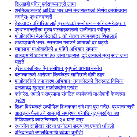
सिआइबी पुगिन् पूर्वराज्यमन्त्री लामा
श्रमिकहरूलाई आर्थिक भार थप्ने मन्त्रालयको निर्णय कार्यान्वयन
नगर्नुस्ः प्रधानमन्त्री
हेडक्वाटर वरिपरिकालाई प्रचण्डको सम्बोधन – सरि कमरेडहरु !
प्रधानमन्त्रीका मुख्य सल्लाहकारको राजीनामा स्वीकृत
माओवादीमा बेलकोटगढी ६ को नेतृत्व श्यामबहादुर थिङलाई
तथ्याङ्कले भन्छः स्तनपान गराउने आमाको दर घट्यो
म्यागङमा माओवादीको ४ महिने अभियान सम्पन्न
बालकुमारी घटनामा ७३ जना पक्राउ, दुई जनाको मृत्यु सात जना
घाइते
प्रेस काउन्सिल ऐन संसोधन हुनुपर्छः अध्यक्ष बस्नेत
बलात्कारको आरोपमा क्रिकेटर लामिछाने दोषी ठहर
माओवादीको रुपान्तरण अभियानः नुवाकोटको विदुरबाट विभिन्न
दलआबद्ध युवाहरु माओवादीमा प्रवेश
कांग्रेस, एमाले र राप्रपामा संगठित कार्यकर्ता माओवादी केन्द्रमा
प्रवेश
शिक्षा विधेयकले उत्पीडित शिक्षकका सबै माग पुरा गर्नेछः प्रधानमन्त्री
आतङ्क फैलाउने सामग्री सम्प्रेषण गरेपछि युट्युबसहित १७
मिडियालाई काउन्सिलको २४ घण्टे पत्र
स्थानीय साझेदार संस्था छनोटमा डब्ल्यु एच एचको धाँधली
वलिदानको उपलब्धिमाथि बढेका चुनौती