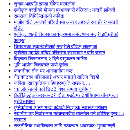
चुनाव आएपछि झण्डा बोकेर घरदैलोमा
एकीकृत वस्तीको योजना प्रभावकारी देखिएन : मन्त्री झाँक्री
रामराजा तिमिल्सिनाको कविता
माओवादीले ल्याएको परिवर्तनमा अन्य दलहरूले रजाईँ गरेः मन्त्री
पौडेल
एकीकृत शहरी विकास कार्यक्रममा बजेट थप्न मन्त्री झाँक्रीको
आग्रह
चितवनका सुकुम्बासीलाई मन्त्रीले बाँडिन् लालपुर्जा
कुशेश्वर महादेव मन्दिर परिसरमा सरसफाइ र बत्ति जडान
विदुरका किसानलाई २ दिने पशुपालन तालिम
भूमि आयोग चितवनले पायो पूर्णता
ककनीका तीन घर आगलागीमा नष्ट
गैँडाकोटका महिलालाई अचार बनाउने तालिम दिइयो
कविताः सांस्कृतिक सहिदहरुप्रति सम्झना….
‘कालीगण्डकी नदी छिट्टै विश्व सम्पदा सूचीमा’
छैठौँ झिल्टुङ क्रसकन्ट्री दौड: एउटै प्रतियोगितामा तीन पुस्ता
प्रतिस्पर्धामा
हुप्सेकोटमा २ सय भन्दा बढीको निःशुल्क स्वास्थ्य परीक्षण
स्थानीय तह निर्वाचनमा गठबन्धनबीच तालमेल गर्न कोशिस हुन्छ ः
प्रचण्ड
राजनीतिक स्थायित्वका लागि गठबन्धन आवश्यक: मुख्यमन्त्री