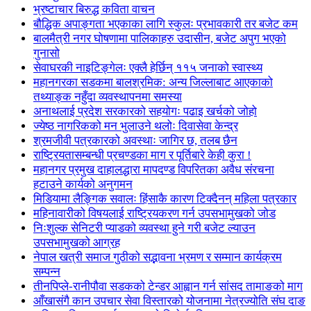
भ्रष्टाचार बिरुद्ध कविता वाचन
बौद्धिक अपाङ्गता भएकाका लागि स्कुलः प्रभावकारी तर बजेट कम
बालमैत्री नगर घोषणामा पालिकाहरु उदासीन, बजेट अपुग भएको
गुनासो
सेवाघरकी नाइटिङ्गेलः एक्लै हेर्छिन् ११५ जनाको स्वास्थ्य
महानगरका सडकमा बालश्रमिक: अन्य जिल्लाबाट आएकाको
तथ्याङ्क नहुँदा व्यवस्थापनमा समस्या
अनाथलाई प्रदेश सरकारको सहयोगः पढाइ खर्चको जोहो
ज्येष्ठ नागरिकको मन भुलाउने थलोः दिवासेवा केन्द्र
श्रमजीवी पत्रकारको अवस्थाः जागिर छ, तलब छैन
राष्ट्रियतासम्बन्धी प्रचण्डका माग र पूर्तिबारे केही कुरा !
महानगर प्रमुख दाहालद्धारा मापदण्ड विपरितका अवैध संरचना
हटाउने कार्यको अनुगमन
मिडियामा लैङ्गिक सवालः हिंसाकै कारण टिक्दैनन् महिला पत्रकार
महिनावारीको विषयलाई राष्ट्रियकरण गर्न उपसभामुखको जोड
निःशुल्क सेनिटरी प्याडको व्यवस्था हुने गरी बजेट ल्याउन
उपसभामुखको आग्रह
नेपाल खत्री समाज गुठीको सद्भावना भ्रमण र सम्मान कार्यक्रम
सम्पन्न
तीनपिप्ले-रानीपौवा सडकको टेन्डर आह्वान गर्न सांसद तामाङको माग
आँखासंगै कान उपचार सेवा विस्तारको योजनामा नेत्रज्योति संघ दाङ