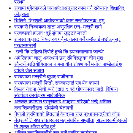
प्रथम
सत्तामा पुगेकाहरुले जनअपेक्षाअनुसार काम गर्न सकेनन्ः शिक्षाविद्
कोइराला
चिलिमे–त्रिशूली आयोजनाको काम सन्तोषजनक: इयु
सरकारी निकायका डाटा असुरक्षित छन्- मन्त्री शर्मा
प्रचण्डको हालत ‘दुई डुंगामा खुट्टा’जस्तो
राजस्व चुहावट नियन्त्रण गर्नुस्, गलत गर्ने कसैलाई नछोड्नुस् :
प्रधानमन्त्री
‘उनी कि उहिल्यै डिपोर्ट हुन्थे कि झ्यालखानामा जान्थे’
अमेरिकामा चालु अवस्थामै छन् रविविरुद्धका तीन मुद्दा
सौन्दर्य प्रतियोगिताका नाममा यौन शोषण गर्ने मनोज पाण्डेलाई ७
वर्षको जेल सजाय
रास्वपाका मन्त्रीले बुझाए राजीनामा
रास्वपाका मन्त्री फिर्ता, सरकारलाई समर्थन कायमै
विप्लव नेकपा (मेची ब्युरो )द्वारा ९ बुदे घोषणापत्र जारी, विभिन्न
संघर्षका कार्यक्रम सार्वजनिक
अस्कल क्याम्पस प्रमुखलाई अपहरण गरिएको भन्दै अखिल
क्रान्तिकारीद्वारा संघर्षको चेतावनी
नेपाली श्रमिकको हितलाई केन्द्रमा राख्न प्रधानमन्त्रीको जोड
नेत्रज्योति संघ र पत्रकार महासंघबिच सम्झौता, सञ्चारकर्मीहरुको
निःशुल्क आँखा जाँच हुने
अखिल क्रान्तिकारीले सुरु गर्यो स्ववियु कार्यशाला