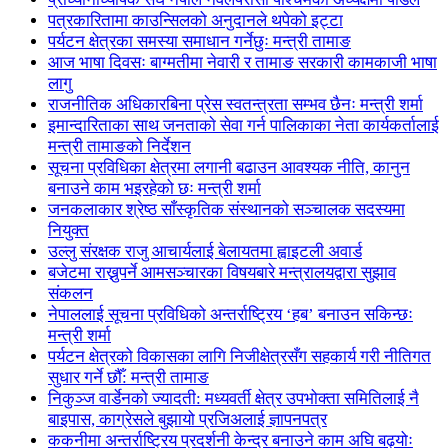
पत्रकारितामा काउन्सिलको अनुदानले थपेको इट्टा
पर्यटन क्षेत्रका समस्या समाधान गर्नेछुः मन्त्री तामाङ
आज भाषा दिवसः बाग्मतीमा नेवारी र तामाङ सरकारी कामकाजी भाषा
लागु
राजनीतिक अधिकारबिना प्रेस स्वतन्त्रता सम्भव छैनः मन्त्री शर्मा
इमान्दारिताका साथ जनताकाे सेवा गर्न पालिकाका नेता कार्यकर्तालाई
मन्त्री तामाङको निर्देशन
सूचना प्रविधिका क्षेत्रमा लगानी बढाउन आवश्यक नीति, कानुन
बनाउने काम भइरहेको छः मन्त्री शर्मा
जनकलाकार श्रेष्ठ साँस्कृतिक संस्थानको सञ्चालक सदस्यमा
नियुक्त
उल्लु संरक्षक राजु आचार्यलाई बेलायतमा ह्वाइटली अवार्ड
बजेटमा राख्नुपर्ने आमसञ्चारका विषयबारे मन्त्रालयद्वारा सुझाव
संकलन
नेपाललाई सूचना प्रविधिको अन्तर्राष्ट्रिय ‘हब’ बनाउन सकिन्छः
मन्त्री शर्मा
पर्यटन क्षेत्रको विकासका लागि निजीक्षेत्रसँग सहकार्य गरी नीतिगत
सुधार गर्ने छौँ: मन्त्री तामाङ
निकुञ्ज वार्डेनको ज्यादती: मध्यवर्ती क्षेत्र उपभोक्ता समितिलाई नै
बाइपास, काग्रेसले बुझायो प्रजिअलाई ज्ञापनपत्र
ककनीमा अन्तर्राष्ट्रिय प्रदर्शनी केन्द्र बनाउने काम अघि बढ्योः