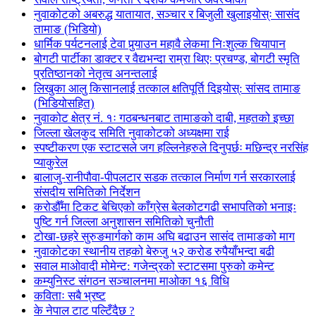
नुवाकोटको अबरुद्ध यातायात, सञ्चार र बिजुली खुलाइयोस्ः सासंद
तामाङ (भिडियो)
धार्मिक पर्यटनलाई टेवा पुर्‍याउन महावै लेकमा निःशुल्क चियापान
बोगटी पार्टीका डाक्टर र वैद्यभन्दा राम्रा थिएः प्रचण्ड, बोगटी स्मृति
प्रतिष्ठानको नेतृत्व अनन्तलाई
लिखुका आलु किसानलाई तत्काल क्षतिपूर्ति दिइयोस्: सांसद तामाङ
(भिडियोसहित)
नुवाकोट क्षेत्र नं. १ः गठबन्धनबाट तामाङको दाबी, महतको इच्छा
जिल्ला खेलकुद समिति नुवाकोटको अध्यक्षमा राई
स्पष्टीकरण एक स्टाटसले जग हल्लिनेहरुले दिनुपर्छः मछिन्द्र नरसिंह
प्याकुरेल
बालाजु-रानीपौवा-पीपलटार सडक तत्काल निर्माण गर्न सरकारलाई
संसदीय समितिको निर्देशन
करोडौँमा टिकट बेचिएको काँग्रेस बेलकोटगढी सभापतिको भनाइः
पुष्टि गर्न जिल्ला अनुशासन समितिको चुनौती
टोखा-छहरे सुरुङमार्गको काम अघि बढाउन सासंद तामाङको माग
नुवाकोटका स्थानीय तहको बेरुजु ५२ करोड रुपैयाँभन्दा बढी
सवाल माओवादी मोमेन्ट: गजेन्द्रको स्टाटसमा पुरुको कमेन्ट
कम्युनिस्ट संगठन सञ्चालनमा माओका १६ विधि
कविताः सबै भ्रष्ट
के नेपाल टाट पल्टिँदैछ ?