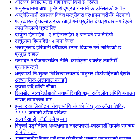
अटिजम विद्यालयलाई महानगरले दियो ई–रिक्सा
अनुसन्धानमा बाधा पुग्नेगरी दुष्प्रचार नगर्न काउन्सिलको अपिल
अष्ट्रेलियाली सहायक विदेश मन्त्रीद्वारा प्रधानमन्त्रीसँग भेटवार्ता
पत्रकारलाई पक्राउ र कारबाही गर्न प्रहरीलाई पत्राचार नगरिएको
काउन्सिलको प्रष्टोक्ति
दार्चुला हिमपहिरो : २ महिलासहित ३ जनाको शव भेटियो
दार्चुलामा हिमपहिरोः ५ जना बेपत्ता
भरतपुरलाई हरियाली बगैँचाको रुपमा विकास गर्न लागिएको छ :
प्रमुख दाहाल
उत्पादन र रोजगारलक्षित नीति, कार्यक्रम र बजेट ल्याउँछौँ :
प्रधानमन्त्री
क्षत्रपाटी निःशुल्क चिकित्सालयलाई मोडुलर ओटीसहितको देशकै
अत्याधुनिक अस्पताल बनाइने
कुञ्चा सर्दै व्याँसी सौका
सिसडोल बञ्चरेडाँडाको यथार्थ स्थिति बुझ्न सर्वदलीय समिति बनाउन
सांसद तामाङको माग
हुम्ला र कालिकोटमा नेत्रज्योति संघको निःशुल्क आँखा शिविर,
१६८८ जनाको आँखा परिक्षण
सत्य पैसा हो, बाँकी सबै भ्रम !
रिङ्की पङ्गेनीको अध्यक्षतामा नवलपरासी-काठमाडौँ सम्पर्क समन्वय
समिति गठन
अन्तरजातीय विवाह गर्ने सात जोडीलाई भरतपुर महानगरको सम्मान