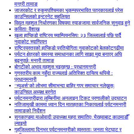
मन्त्री तामाङ
जाजरकोट र रुकुमपश्चिमका भूकम्पप्रभावित पत्रकारलाई प्रेस
काउन्सिलको इन्टरनेट सहुलियत
विद्युत महशुल निर्धारणका विषयमा स्याङ्जामा सार्वजनिक सुनुवाइ हुने
कविताः वैशाख
खुला हाप्किडो राष्ट्रिय च्याम्पियनसिपः २३ जिल्लालाई पछि पार्दै
नुवाकोट च्याम्पियन
राष्ट्रियस्तरको हाप्किडो प्रतियोगिता नुवाकोटको बेलकोटगढीमा
पर्यटन क्षेत्रको समस्या समाधानका लागि साझा मुद्दा बनाएर अघि
बढ्नुपर्छः मन्त्री तामाङ
बोगटीको अभाव महशुस भइरहन्छ : प्रधानमन्त्री
गुणस्तरीय काम नहुँदा राज्यलाई अतिरिक्त दायित्व थपियो :
प्रधानमन्त्री
‘भ्युअर्स’को लोभमा सीमाभन्दा बाहिर गएर समाचार नलेख्नुस्ः
काउन्सिल अध्यक्ष बस्नेत
पर्यटनमन्त्रीद्वारा लुम्बिनीमा अनलाइन टिकट प्रणालीको उद्घाटन
नतिजामूखी काममा ध्यान दिन मातहतका निकायलाई पर्यटनमन्त्री
तामाङको निर्देशन
सुनकाण्डमा मा‌ओवादी उपाध्यक्ष महरा समातिएः भैरहवाबाट काठमाडौँ
ल्याइयो
गृहजिल्लामा दिनभर पर्यटनमन्त्रीको व्यस्तताः जनता भेटघाट र