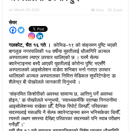
अझ सुदृढ बनाएको छः प्रचण्ड
on:
March 29, 2020
Print
Email
छिटफुटबाहेक शान्तिपूर्ण रुपमा मतदान सम्पन्न
सेयर
आज प्रतिनिधिसभा सदस्य निर्वाचनः देशैभर मतदान जारी
बैतडीमा जन्तिबस दुर्घटनाः १३ जनाको मृत्यु
गलकोट, चैत १६ गते ।
कोभिड–१९ को संक्रमण पुष्टि भएकी
बागलुङ नगरपालिकी १७ वर्षीया युवतीलाई धौलागिरि अञ्चल
कविता – अपजश
अस्पतालमा ल्याएर उपचार थालिएको छ । घरमै सेल्फ
क्वारेन्टाइनमा बस्दै आएकी युवतीलाई कोरोना पुष्टि भएसंँगै
पुरस्कार वितरणबिनै काउन्सिलले सम्पन्न गर्‍यो वार्षिकोत्सव
अस्पतालको आइसोलेशन वार्डमा शनिबार भर्ना गराएर उपचार
थालिएको अञ्चल अस्पतालका निमित्त मेडिकल सुपरिटेण्डेन्ट डा
हितेन्द्रदेव शाक्यलाई पद छाड्नुपर्ने नैतिक दबाबः समय बुझेर
शैलेन्द्र बी पोखरेलले जानकारी दिनुभयो ।
बाटो खुलाउन मन्त्री घिसिङको म्यासेज
‘संक्रमित किशोरीको अवस्था सामान्य छ, आत्तिनु पर्ने अवस्था
खतिवडाको नयाँ गीत जमाना आजकाल
होइन,’ डा पोखरेलले भन्नुभयो, ‘स्वाथ्यकर्मीकै प्रत्यक्ष निगरानीमा
आइसोलेशनमा राखेका छौंँ, दैनिक रिपोर्ट लिन्छौँ, परिवारका
सहनशीलताको ब्रेक
सदस्यलाई यसअघि नै सेल्फ क्वारेन्टाइनमा बस्न भनिसकेका थियौँ,
त्यस्तो लक्षण समस्या देखिए परिवारका सदस्यको पनि स्वाब परीक्षण
राममाया च्यामिनीसँग दशरथ चन्दको अनुरोध – प्रेमविनोद नन्दन
गर्नेछौँ ।’
यही चैत १२ गते बागलुङ नगरपालिकाको विशेष पहलमा धौलागिरि