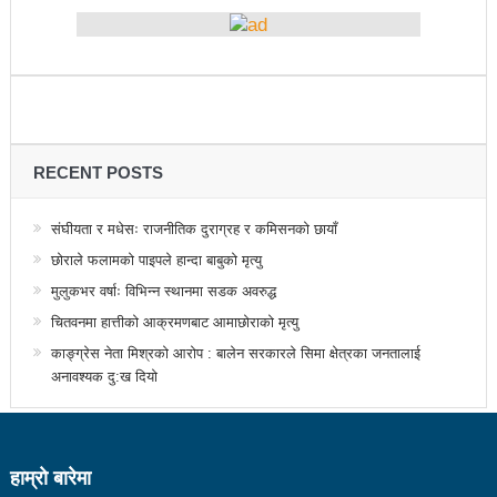
सडक फोहोर गरेको भन्दै एमालेलाई महानगरको १ लाख जरिवाना
भरतपुर महानगरपालिकाद्धारा तीन पाङ्ग्रे अटोको रुट परमिट
दिन सुरु
नेकपा बहुमतको नवौं महाधिवेशन माघ ४ गतेदेखि काठमाडौँमा
RECENT POSTS
राजश्व संकलनमा करिब १७ प्रतशितले वृद्धि
टिकट नपाउँदा १४ सय श्रमिक कोरिया उड्न पाएनन्
संघीयता र मधेसः राजनीतिक दुराग्रह र कमिसनको छायाँ
छोराले फलामको पाइपले हान्दा बाबुको मृत्यु
कीर्तिपुरलाई नेपालकै नमूना नगर बनाउने मेरो योजना छ-
मुलुकभर वर्षाः विभिन्न स्थानमा सडक अवरुद्ध
प्रा.डा.शिवशरण महर्जन, मेयरका उम्मेदवार, कीर्तिपुर नगरपालिका
चितवनमा हात्तीको आक्रमणबाट आमाछोराको मृत्यु
उपनिर्वाचन: ३१ जनाको उम्मेदवारी फिर्ता, रुकुमपूर्वमा काँग्रेस
काङ्ग्रेस नेता मिश्रको आरोप : बालेन सरकारले सिमा क्षेत्रका जनतालाई
अनावश्यक दु:ख दियो
एमाले गठबन्धनका उम्मेदवारको समर्थन माओवादीलाई
आज उम्मेदवारको अन्तिम नामावली प्रकाशन हुँदै
संस्थागत क्षमता मुल्याङ्ककनमा ककनी गाउँपालिका जिल्लामै
हाम्राे बारेमा