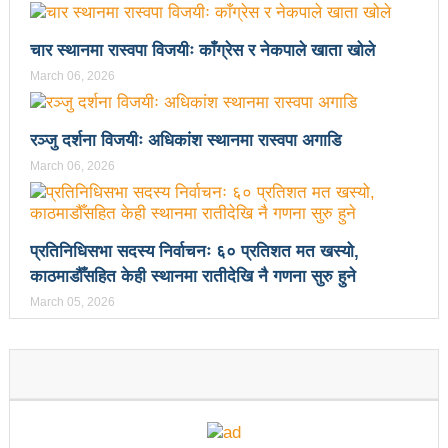
उपनिर्वाचन २०८१: एमालेभन्दा माओवादी प्रभावशाली
चार स्थानमा रास्वपा विजयीः काँग्रेस र नेकपाले खाता खोले
ककनी २ मा माओवादी विजयी
March 06, 2026
ककनी २ मा खस्यो ६८ प्रतिशतभन्दा बढी मत: गणना आजै हुने
रञ्जु दर्शना विजयीः अधिकांश स्थानमा रास्वपा अगाडि
उपचुनाव सकियो: ६२ प्रतिशतभन्दा बढी मत खसेको अनुमान
March 06, 2026
पालिका उपचुनाव: ४१ पदका लागि मतदान शुरु
भरतपुुरमा सार्वजनिक सुनुवाई, गुनासो नआउने गरी काम गर्न
प्रतिनिधिसभा सदस्य निर्वाचनः ६० प्रतिशत मत खस्यो,
मेयर दाहालको निर्देशन
काठमाडौँसहित केही स्थानमा रातीदेखि नै गणना सुरु हुने
उपनिर्वाचन सुशासनका पक्षमा र भ्रष्टाचारका विरुद्ध मत जाहेर
March 05, 2026
गर्ने महत्वपूर्ण अवसर: प्रचण्ड
सुरु भयो चौथो सुनवल महोत्सव: उद्योगमैत्री वातावरण बनाउन
लागि पर्ने मन्त्री कलवारको भनाइ