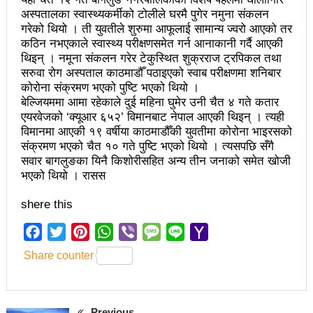
चलचित्र विकास बोर्डका नवनियुक्त सदस्य गणेश सुवेदीलाई
अस्पतालका स्वास्थ्यकर्मीको टोलीले घरमै पुगेर नमुना संकलन
आइएनएनएफद्वारा सम्मान
गरेको थियो । ती युवतीले शुरुमा आफूलाई सामान्य ज्वरो आएको तर
कठिन नभएकाले स्वास्थ्य परीक्षणसमेत गर्न आनाकानी गर्दै आएकी
एनआरएनए बेलायतको अध्यक्षमा जिलिङका पुडासैनी
थिइन् । नमूना संकलन गरेर टेकुस्थित शुक्रराज ट्रपिकल तथा
सरुवा रोग अस्पताल काठमाडौँ पठाइएको स्वाब परीक्षणमा शनिबार
महानगर यातायातले थप्यो १२ वटा विद्युतीय बस
कोरोना संक्रमण भएको पुष्टि भएको थियो ।
बेल्जियममा आमा रहेकाले दुई महिना घुमेर उनी चैत ४ गते कतार
गणेश पण्डितको कवितासङ्ग्रह कालापानी लोकार्पण
एयरवेजको ‘क्यूआर ६५२’ विमानबाट नेपाल आएकी थिइन् । त्यही
विमानमा आएकी १९ वर्षीया काठमाडौँकी युवतीमा कोरोना भाइरसको
फोहोरमैला व्यवस्थापन संघ नेपालको अध्यक्षमा नुवाकोटका घिमिरे
संक्रमण भएको चैत १० गते पुष्टि भएको थियो । त्यसपछि सँगै
सवार बागलुङका यिनै किशोरीसहित अन्य तीन जनाको समेत खोजी
निर्वाचित
भएको थियो । रासस
कविता – सुख भोग
shere this
समाचार हटाउने अदालतको आदेश र पत्रकार पक्राउ पुर्जीबारे
Facebook
Twitter
Pinterest
WhatsApp
Viber
Message
Line
Yahoo
काउन्सिल सुक्ष्म अध्ययनमा
Mail
Share counter
लोकतान्त्रिक सहिद सन्तति वृत्ति कोष स्थापनाः सहिदका
बालबालिकाको शिक्षामा खर्च हुने
Previous