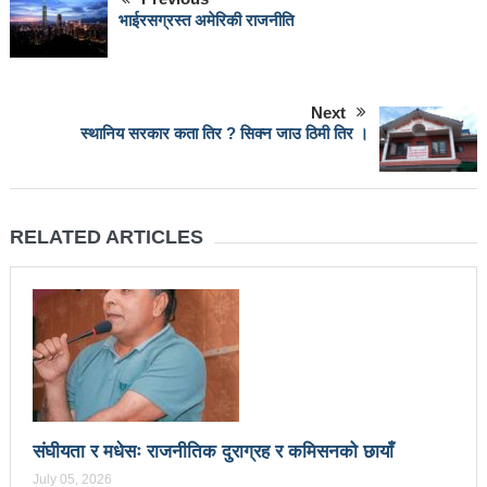
महिनावारी स्वच्छताका लागि ३९२ साइकल यात्रीको
भाईरसग्रस्त अमेरिकी राजनीति
सचेतनामूलक र्‍याली
नवलपरासी काठमाडौँ सम्पर्क समन्वय समितिको अध्यक्षमा
Next
स्थानिय सरकार कता तिर ? सिक्न जाउ ठिमी तिर ।
विश्वकर्मा
राजावादीको आन्दोलनः आगलागीमा पत्रकारको मृत्यु
कर्फ्यु लागे पनि तीनकुने क्षेत्र अझै अशान्तः सडकमा सेना
RELATED ARTICLES
परिचालन
राजावादीको प्रदर्शन थप उग्रः केही स्थानमा कर्फ्यु आदेश
काठमाडौँमा माओवादीको नेतृत्वमा विशाल जनप्रदर्शन
राजावादी र प्रहरीबिच झडपः तीनकुने-वानेश्वर क्षेत्र तनावग्रस्त
लव प्याकुरेलद्वारा निर्देशित वृत्तचित्र ‘गर्ल्स रिराइटिङ डेस्टीनी’
संघीयता र मधेसः राजनीतिक दुराग्रह र कमिसनको छायाँ
लाई अडियन्स च्वाइस अवार्ड
July 05, 2026