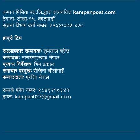
उत्कृष्ट
कम्पन मिडिया प्रा.लि.द्धारा सञ्चालित
kampanpost.com
संविधानसभाबाट संविधान बनाउने मुद्दा जनयुद्धको मुख्य मुद्दा होः
ठेगानाः टोखा-१५, काठमाडौँ
सूचना विभाग दर्ता नम्बरः २५६४/०७७-०७८
प्रचण्ड
हाम्रो टिम
बोगटीको स्मृतिमा रक्तदान कार्यक्रम
सल्लाहकार सम्पादकः
शुभलाल श्रेष्ठ
पब्लिक स्पिच नेपालको विजेता बने दैलेखका दिल बहादुर
सम्पादकः
नारायणप्रसाद नेपाल
प्रबन्ध निर्देशकः
भिम ढकाल
संविधानको रक्षा र कार्यान्वयनमा जनताको खबरदारी आवश्यकः
समाचार प्रमुखः
रोजिना चौलागाईं
सम्वाददाताः
प्रदिप नेपाल
प्रचण्ड
माओवादीमा जनपरिचालनका कार्यक्रमको तयारीः तीन
सम्पर्क फोन नम्बरः ९८४९२१०३४१
इमेलः kampan027@gmail.com
आयोगको बैठक सकियो
वृत्तचित्र फिल्म ‘गर्ल्स रिराइटिङ डेस्टिनी’ को विशेष प्रदर्शनी
दुईपिपलमा बुधबार रोपाइ जात्राः कलाकारको व्यवस्थापनमा
जनप्रतिनिधि