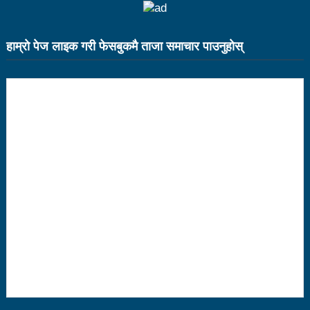
भरतपुर महानगर युवा संजालको फुटसल : पुरुषतर्फ वडा नं. ५ र
महिलातर्फ २३ विजयी
हाम्राे पेज लाइक गरी फेसबुकमै ताजा समाचार पाउनुहाेस्
Public governance training class for sister cities
in Indian Ocean Rim countries was successfully
launched in Kunming
रसुवा उडेको हेलिकप्टर दुर्घटनाः ५ जनाको मृत्यु
दारी ग्याङ फुटसल प्रतियोगिताको टिम दर्ता फारम खुल्यो
चेपिण्डे खोलाले बगाएर ६ वर्षीय बालकको मृत्यु
नेपालको आर्थिक सामाजिक विकास नै चीनको उत्कट चाहना
होः राजदूत छन सोङ
संघीयताका अवसर र उपलब्धीको सदुपयोग गर्नुपर्नेमा वक्ताहरुको
जोड