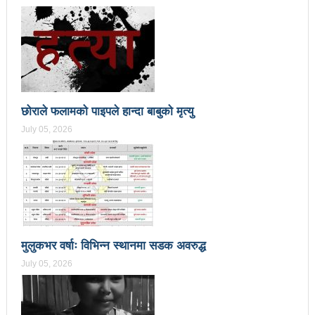
प्रेस सेन्टरको महाधिवेसनमा पुरस्कृत हुँदै यी पत्रकार
भरतपुरका १ सय २९ सुकुम्बासी घरधुरीलाई लालपूर्जा वितरण
हानलाई मजदुर संगठनहरुको ध्यानाकर्षण पत्र, देशैभर
अभियानात्मक कार्यक्रम
छोराले फलामको पाइपले हान्दा बाबुको मृत्यु
‘महिला अधिकारका निम्ति सदनबाट कानून बनाउन ढिला भयो’
July 05, 2026
सहिद स्मृति दिवसमा माओवादी बेलकोटगढी नगरद्वारा वैचारिक,
राजनीतिक कार्यशाला
त्रिदेशीय विद्युत ब्यापार सम्झौता नेपालका लागि कोशेढुंगाः
प्रचण्ड
मुलुकभर वर्षाः विभिन्न स्थानमा सडक अवरुद्ध
कविता- म हैन भने
आवश्यकता मिडिया साक्षरताको
July 05, 2026
३ महिनामा प्रेस स्वतन्त्रता हननका १३ घटना
काउन्सिलद्वारा ४ वटा सञ्चार माध्यमको कालोसूची फुकुवा, ३