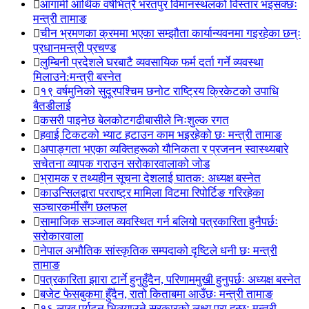
आगामी आर्थिक वर्षभित्रै भरतपुर विमानस्थलको विस्तार भइसक्छः
मन्त्री तामाङ
चीन भ्रमणका क्रममा भएका सम्झौता कार्यान्यवनमा गइरहेका छन्ः
प्रधानमन्त्री प्रचण्ड
लुम्बिनी प्रदेशले घरबाटै व्यवसायिक फर्म दर्ता गर्ने व्यवस्था
मिलाउने:मन्त्री बस्नेत
१९ वर्षमुनिको सुदूरपश्चिम छनोट राष्ट्रिय क्रिकेटको उपाधि
बैतडीलाई
कसरी पाइनेछ बेलकोटगढीबासीले निःशुल्क रगत
हवाई टिकटको भ्याट हटाउन काम भइरहेको छः मन्त्री तामाङ
अपाङ्गता भएका व्यक्तिहरूको यौनिकता र प्रजनन स्वास्थ्यबारे
सचेतना व्यापक गराउन सरोकारवालाको जोड
भ्रामक र तथ्यहीन सूचना देशलाई घातक: अध्यक्ष बस्नेत
काउन्सिलद्वारा परराष्ट्र मामिला विटमा रिपोर्टिङ गरिरहेका
सञ्चारकर्मीसँग छलफल
सामाजिक सञ्जाल व्यवस्थित गर्न बलियो पत्रकारिता हुनैपर्छः
सरोकारवाला
नेपाल अभौतिक सांस्कृतिक सम्पदाको दृष्टिले धनी छः मन्त्री
तामाङ
पत्रकारिता झारा टार्ने हुनुहुँदैन, परिणाममुखी हुनुपर्छः अध्यक्ष बस्नेत
बजेट फेसबुकमा हुँदैन, रातो किताबमा आउँछः मन्त्री तामाङ
१६ लाख पर्यटन भित्र्याउने सरकारको लक्ष्य पूरा हुन्छः मन्त्री