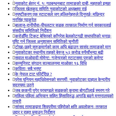
नुवाकोट क्षेत्र नं. १ः गठबन्धनबाट तामाङको दाबी, महतको इच्छा
जिल्ला खेलकुद समिति नुवाकोटको अध्यक्षमा राई
स्पष्टीकरण एक स्टाटसले जग हल्लिनेहरुले दिनुपर्छः मछिन्द्र
नरसिंह प्याकुरेल
बालाजु-रानीपौवा-पीपलटार सडक तत्काल निर्माण गर्न सरकारलाई
संसदीय समितिको निर्देशन
करोडौँमा टिकट बेचिएको काँग्रेस बेलकोटगढी सभापतिको भनाइः
पुष्टि गर्न जिल्ला अनुशासन समितिको चुनौती
टोखा-छहरे सुरुङमार्गको काम अघि बढाउन सासंद तामाङको माग
नुवाकोटका स्थानीय तहको बेरुजु ५२ करोड रुपैयाँभन्दा बढी
सवाल माओवादी मोमेन्ट: गजेन्द्रको स्टाटसमा पुरुको कमेन्ट
कम्युनिस्ट संगठन सञ्चालनमा माओका १६ विधि
कविताः सबै भ्रष्ट
के नेपाल टाट पल्टिँदैछ ?
प्रेस युनियन महाधिवेसनको सरगर्मीः नुवाकोटका दाहाल केन्द्रीय
सदस्यमा उठ्ने
जब ककनी पुगेर प्रचण्डले सडकको कुरामा बोगटीलाई स्मरण गरे
महिला पहिला अभियान सहित हिंसाविरुद्ध अगाडि बढ्ने मन्त्रालयको
तयारी
सांसद तामाङद्वारा शिवपुरीमा पहिरोको क्षति अवलोकनः तत्काल
उद्दार र राहत पुर्‍याउन निर्देशन