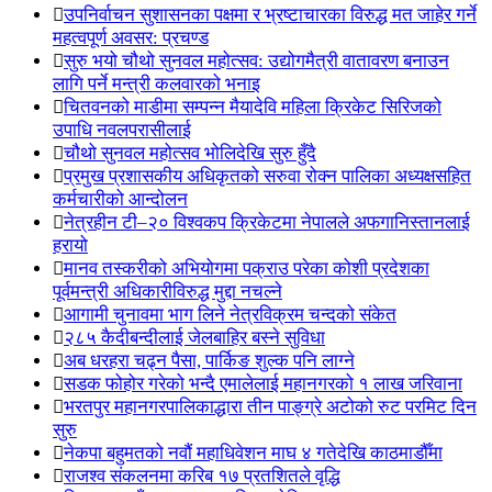
उपनिर्वाचन सुशासनका पक्षमा र भ्रष्टाचारका विरुद्ध मत जाहेर गर्ने
महत्वपूर्ण अवसर: प्रचण्ड
सुरु भयो चौथो सुनवल महोत्सव: उद्योगमैत्री वातावरण बनाउन
लागि पर्ने मन्त्री कलवारको भनाइ
चितवनको माडीमा सम्पन्न मैयादेवि महिला क्रिकेट सिरिजको
उपाधि नवलपरासीलाई
चौथो सुनवल महोत्सव भोलिदेखि सुरु हुँदै
प्रमुख प्रशासकीय अधिकृतको सरुवा रोक्न पालिका अध्यक्षसहित
कर्मचारीको आन्दोलन
नेत्रहीन टी–२० विश्वकप क्रिकेटमा नेपालले अफगानिस्तानलाई
हरायो
मानव तस्करीको अभियोगमा पक्राउ परेका कोशी प्रदेशका
पूर्वमन्त्री अधिकारीविरुद्ध मुद्दा नचल्ने
आगामी चुनावमा भाग लिने नेत्रविक्रम चन्दको संकेत
२८५ कैदीबन्दीलाई जेलबाहिर बस्ने सुविधा
अब धरहरा चढ्न पैसा, पार्किङ शुल्क पनि लाग्ने
सडक फोहोर गरेको भन्दै एमालेलाई महानगरको १ लाख जरिवाना
भरतपुर महानगरपालिकाद्धारा तीन पाङ्ग्रे अटोको रुट परमिट दिन
सुरु
नेकपा बहुमतको नवौं महाधिवेशन माघ ४ गतेदेखि काठमाडौँमा
राजश्व संकलनमा करिब १७ प्रतशितले वृद्धि