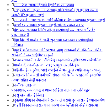
सामाजिक न्यायसहितको वैज्ञानिक समाजवाद
राष्ट्रसंघको महासभामा जलवायु परिवर्तनको मुद्दा प्रमुख रूपमा
उठाउँछौँ : प्रधानमन्त्री
समाजवादी गणतन्त्रका लागि बलियो शक्ति आवश्यकः प्रधानमन्त्री
यस्तो छ, संसदमा प्रधानमन्त्री-सांसद सवाल जवाफ
देश रूपान्तरणका निम्ति पहिला माओवादी रूपान्तरण गर्नैपर्छ :
प्रधानमन्त्री
दिम दिम री माओवादी भन्दै सुरु भयो म्यागङमा माओवादीको
अभियान
बहुवर्षीय ठेक्काका लागि पासाङ ल्हामु सडकको तीनपिप्ले-रानीपौवा
खण्डको टेण्डर भदौभित्र खुल्ने
पञ्चायतकालीन नेता जीतसिंह खड्काको स्मृतिग्रन्थ सार्वजनिक
माओवादी आन्दोलनका २३३ प्रमुख उपलब्धिहरू
बहिनीलाई अनुरोध, ‘दाई तपाईंले जे भन्नुहुन्छ त्यहि मान्छु’ नभन्नु
स्वतन्त्र निजामती कर्मचारी संगठनको धर्नामा प्रहरीको हस्तक्षेपः
अध्यक्षसहित केही पक्राउ
नयाँ अनलाइनका
प्रकाशक, सम्पादकद्वारा आचारसंहिता पालनामा प्रतिबद्धता
उसु खेलाडीलाई बिदाइ
दुबईमा ठगिएका नेपालीबारे रास्वपाले गरायो दुतावासलाई ध्यानाकर्षण
शहरी विकास मन्त्रालयका कारण बन्चरेडाँडाको फोहोर समस्या