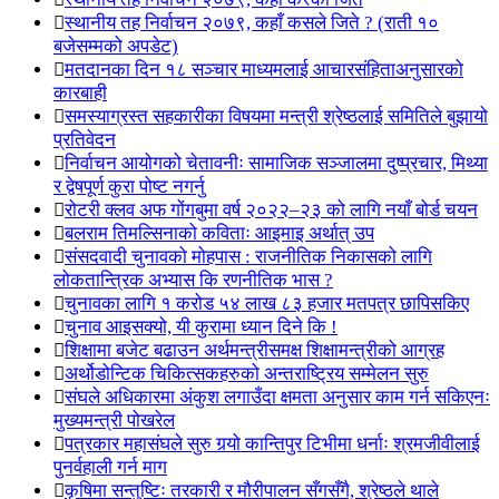
स्थानीय तह निर्वाचन २०७९, कहाँ कसले जिते ? (राती १०
बजेसम्मको अपडेट)
मतदानका दिन १८ सञ्चार माध्यमलाई आचारसंहिताअनुसारको
कारबाही
समस्याग्रस्त सहकारीका विषयमा मन्त्री श्रेष्ठलाई समितिले बुझायो
प्रतिवेदन
निर्वाचन आयोगको चेतावनीः सामाजिक सञ्जालमा दुष्प्रचार, मिथ्या
र द्वेषपूर्ण कुरा पोष्ट नगर्नु
रोटरी क्लव अफ गोंगबुमा वर्ष २०२२–२३ को लागि नयाँ बोर्ड चयन
बलराम तिमल्सिनाको कविताः आइमाइ अर्थात् उप
संसदवादी चुनावको मोहपास : राजनीतिक निकासको लागि
लोकतान्त्रिक अभ्यास कि रणनीतिक भास ?
चुनावका लागि १ करोड ५४ लाख ८३ हजार मतपत्र छापिसकिए
चुनाव आइसक्यो, यी कुरामा ध्यान दिने कि !
शिक्षामा बजेट बढाउन अर्थमन्त्रीसमक्ष शिक्षामन्त्रीको आग्रह
अर्थोडोन्टिक चिकित्सकहरुको अन्तराष्ट्रिय सम्मेलन सुरु
संघले अधिकारमा अंकुश लगाउँदा क्षमता अनुसार काम गर्न सकिएनः
मुख्यमन्त्री पोखरेल
पत्रकार महासंघले सुरु गर्‍यो कान्तिपुर टिभीमा धर्नाः श्रमजीवीलाई
पुनर्वहाली गर्न माग
कृषिमा सन्तुष्टिः तरकारी र मौरीपालन सँगसँगै, श्रेष्ठले थाले