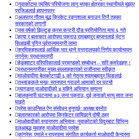
नुवाकोटमा एमसिए परियोजना लागु भएका क्षेत्रका स्थानीयले बुझाए
प्रजिअलाई ज्ञापनपत्र
अलपत्र गौतम बुद्ध क्रिकेट रङ्गशाला बनाउन तिनै तहका
सरकारको लगानी
यस वर्षको झिल्टुङ क्रस कन्ट्री दौड प्रतियोगिता माघ ६ गते
हत्या र बलत्कार आरोपमा पक्राउ रामबहादुर बम्जनलाई भेट्न
सिआइबी पुगिन् पूर्वराज्यमन्त्री लामा
श्रमिकहरूलाई आर्थिक भार थप्ने मन्त्रालयको निर्णय कार्यान्वयन
नगर्नुस्ः प्रधानमन्त्री
हेडक्वाटर वरिपरिकालाई प्रचण्डको सम्बोधन – सरि कमरेडहरु !
प्रधानमन्त्रीका मुख्य सल्लाहकारको राजीनामा स्वीकृत
माओवादीमा बेलकोटगढी ६ को नेतृत्व श्यामबहादुर थिङलाई
तथ्याङ्कले भन्छः स्तनपान गराउने आमाको दर घट्यो
म्यागङमा माओवादीको ४ महिने अभियान सम्पन्न
बालकुमारी घटनामा ७३ जना पक्राउ, दुई जनाको मृत्यु सात जना
घाइते
प्रेस काउन्सिल ऐन संसोधन हुनुपर्छः अध्यक्ष बस्नेत
बलात्कारको आरोपमा क्रिकेटर लामिछाने दोषी ठहर
माओवादीको रुपान्तरण अभियानः नुवाकोटको विदुरबाट विभिन्न
दलआबद्ध युवाहरु माओवादीमा प्रवेश
कांग्रेस, एमाले र राप्रपामा संगठित कार्यकर्ता माओवादी केन्द्रमा