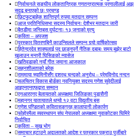
निर्वाचनले सङ्घीय लोकतान्त्रिक गणतन्त्रात्मक प्रणालीलाई अझ
सुदृढ बनाएको छः प्रचण्ड
छिटफुटबाहेक शान्तिपूर्ण रुपमा मतदान सम्पन्न
आज प्रतिनिधिसभा सदस्य निर्वाचनः देशैभर मतदान जारी
बैतडीमा जन्तिबस दुर्घटनाः १३ जनाको मृत्यु
कविता – अपजश
पुरस्कार वितरणबिनै काउन्सिलले सम्पन्न गर्‍यो वार्षिकोत्सव
हितेन्द्रदेव शाक्यलाई पद छाड्नुपर्ने नैतिक दबाबः समय बुझेर बाटो
खुलाउन मन्त्री घिसिङको म्यासेज
खतिवडाको नयाँ गीत जमाना आजकाल
सहनशीलताको ब्रेक
राममाया च्यामिनीसँग दशरथ चन्दको अनुरोध – प्रेमविनोद नन्दन
चलचित्र विकास बोर्डका नवनियुक्त सदस्य गणेश सुवेदीलाई
आइएनएनएफद्वारा सम्मान
एनआरएनए बेलायतको अध्यक्षमा जिलिङका पुडासैनी
महानगर यातायातले थप्यो १२ वटा विद्युतीय बस
गणेश पण्डितको कवितासङ्ग्रह कालापानी लोकार्पण
फोहोरमैला व्यवस्थापन संघ नेपालको अध्यक्षमा नुवाकोटका घिमिरे
निर्वाचित
कविता – सुख भोग
समाचार हटाउने अदालतको आदेश र पत्रकार पक्राउ पुर्जीबारे