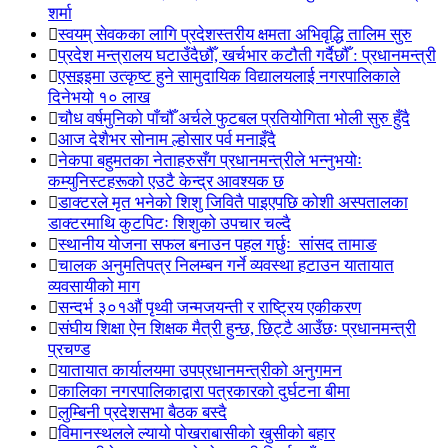
शर्मा
स्वयम् सेवकका लागि प्रदेशस्तरीय क्षमता अभिवृद्धि तालिम सुरु
प्रदेश मन्त्रालय घटाउँदैछौँ, खर्चभार कटौती गर्दैछौँ : प्रधानमन्त्री
एसइइमा उत्कृष्ट हुने सामुदायिक विद्यालयलाई नगरपालिकाले
दिनेभयो १० लाख
चौध वर्षमुनिको पाँचौँ अर्चले फुटबल प्रतियोगिता भोली सुरु हुँदै
आज देशैभर सोनाम ल्होसार पर्व मनाइँदै
नेकपा बहुमतका नेताहरुसँग प्रधानमन्त्रीले भन्नुभयोः
कम्युनिस्टहरूको एउटै केन्द्र आवश्यक छ
डाक्टरले मृत भनेको शिशु जिवितै पाइएपछि कोशी अस्पतालका
डाक्टरमाथि कुटपिटः शिशुको उपचार चल्दै
स्थानीय योजना सफल बनाउन पहल गर्छुः सांसद तामाङ
चालक अनुमतिपत्र निलम्बन गर्ने व्यवस्था हटाउन यातायात
व्यवसायीको माग
सन्दर्भ ३०१औं पृथ्वी जन्मजयन्ती र राष्ट्रिय एकीकरण
संघीय शिक्षा ऐन शिक्षक मैत्री हुन्छ, छिट्टै आउँछः प्रधानमन्त्री
प्रचण्ड
यातायात कार्यालयमा उपप्रधानमन्त्रीको अनुगमन
कालिका नगरपालिकाद्वारा पत्रकारको दुर्घटना बीमा
लुम्बिनी प्रदेशसभा बैठक बस्दै
विमानस्थलले ल्यायो पोखराबासीको खुसीको बहार