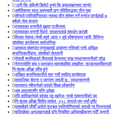
‘उनी कि उहिल्यै डिपोर्ट हुन्थे कि झ्यालखानामा जान्थे’
अमेरिकामा चालु अवस्थामै छन् रविविरुद्धका तीन मुद्दा
सौन्दर्य प्रतियोगिताका नाममा यौन शोषण गर्ने मनोज पाण्डेलाई ७
वर्षको जेल सजाय
रास्वपाका मन्त्रीले बुझाए राजीनामा
रास्वपाका मन्त्री फिर्ता, सरकारलाई समर्थन कायमै
विप्लव नेकपा (मेची ब्युरो )द्वारा ९ बुदे घोषणापत्र जारी, विभिन्न
संघर्षका कार्यक्रम सार्वजनिक
अस्कल क्याम्पस प्रमुखलाई अपहरण गरिएको भन्दै अखिल
क्रान्तिकारीद्वारा संघर्षको चेतावनी
नेपाली श्रमिकको हितलाई केन्द्रमा राख्न प्रधानमन्त्रीको जोड
नेत्रज्योति संघ र पत्रकार महासंघबिच सम्झौता, सञ्चारकर्मीहरुको
निःशुल्क आँखा जाँच हुने
अखिल क्रान्तिकारीले सुरु गर्यो स्ववियु कार्यशाला
सामाजिक चेतना र जागरण जरूरी छ : प्रधानमन्त्री
पत्रकार न्यौपानेको घरको शिक्षा लोकार्पण
अब अदालतसँग यत्ति अपेक्षा
रवि लामिछानेको सांसद पद खारेजः गुम्यो गृहमन्त्रीको पद
निःशुल्क आँखा शिविर मार्फत ३५८ जनाले पाए नयाँ दृष्टि
यसवर्षको पाँचौँ अर्चले फुटबल प्रतियोगिताको उपाधी न्यु भिजनलाई
चलिरहेका अनलाइनलाई पनि नियमित अभिमुखीकरण गरौँः मन्त्री