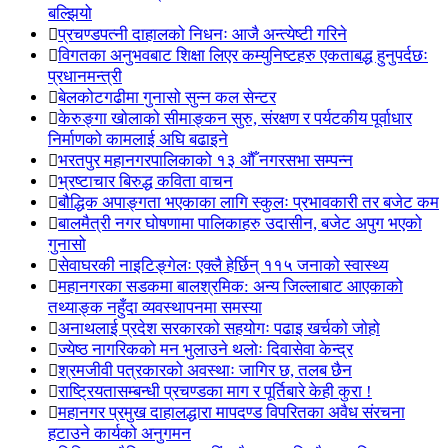
बल्झियो
प्रचण्डपत्नी दाहालको निधनः आजै अन्त्येष्टी गरिने
विगतका अनुभवबाट शिक्षा लिएर कम्युनिष्टहरु एकताबद्ध हुनुपर्दछः
प्रधानमन्त्री
बेलकोटगढीमा गुनासो सुन्न कल सेन्टर
केरुङ्गा खोलाको सीमाङ्कन सुरु, संरक्षण र पर्यटकीय पूर्वाधार
निर्माणको कामलाई अघि बढाइने
भरतपुर महानगरपालिकाको १३ औँ नगरसभा सम्पन्न
भ्रष्टाचार बिरुद्ध कविता वाचन
बौद्धिक अपाङ्गता भएकाका लागि स्कुलः प्रभावकारी तर बजेट कम
बालमैत्री नगर घोषणामा पालिकाहरु उदासीन, बजेट अपुग भएको
गुनासो
सेवाघरकी नाइटिङ्गेलः एक्लै हेर्छिन् ११५ जनाको स्वास्थ्य
महानगरका सडकमा बालश्रमिक: अन्य जिल्लाबाट आएकाको
तथ्याङ्क नहुँदा व्यवस्थापनमा समस्या
अनाथलाई प्रदेश सरकारको सहयोगः पढाइ खर्चको जोहो
ज्येष्ठ नागरिकको मन भुलाउने थलोः दिवासेवा केन्द्र
श्रमजीवी पत्रकारको अवस्थाः जागिर छ, तलब छैन
राष्ट्रियतासम्बन्धी प्रचण्डका माग र पूर्तिबारे केही कुरा !
महानगर प्रमुख दाहालद्धारा मापदण्ड विपरितका अवैध संरचना
हटाउने कार्यको अनुगमन