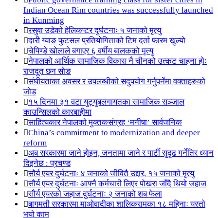
Indian Ocean Rim countries was successfully launched
in Kunming
रसुवा उडेको हेलिकप्टर दुर्घटनाः ५ जनाको मृत्यु
दारी ग्याङ फुटसल प्रतियोगिताको टिम दर्ता फारम खुल्यो
चेपिण्डे खोलाले बगाएर ६ वर्षीय बालकको मृत्यु
नेपालको आर्थिक सामाजिक विकास नै चीनको उत्कट चाहना होः
राजदूत छन सोङ
संघीयताका अवसर र उपलब्धीको सदुपयोग गर्नुपर्नेमा वक्ताहरुको
जोड
१५ दिनमा ३१ वटा युट्युबलगायतका सामाजिक सञ्जाल
काउन्सिलको कारबाहीमा
साहित्यकार नेपालको मुक्तकसंग्रह ‘मनीषा’ सार्वजनिक
China’s commitment to modernization and deeper
reform
अब सरकारमा जाने होइन, जनतामा जाने र पार्टी सुदृढ गर्नेतिर ध्यान
दिइनेछ : प्रचण्ड
सौर्य एयर दुर्घटनाः ४ जनाको जीवितै उद्दार, १५ जनाको मृत्यु
सौर्य एयर दुर्घटनाः आफ्नै कर्मचारी लिएर पोखरा जाँदै थियो जहाज
सौर्य एयरको जहाज दुर्घटनाः २ जनाको शब फेला
बागमती सरकारमा माओवादीका शालिकरामका १८ महिनाः यस्तो
भयो काम