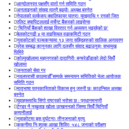
आन्दोलनरत पक्षसँग वार्ता गर्न समिति गठन
अनलाइनको संख्या मात्रै बढ्योः अध्यक्ष बस्नेत
नेपालको वर्ल्ककप क्वालिफायर यात्राः युएइमाथि ९ रनको जित
एलिट क्यापिटललाई मर्चेन्ट बैंकरको लाइसेन्स
‘चिनियाँ बैंकको शाखा विस्तार गर्न अध्ययन भइरहेको छ’
बेलकोटगढी ४ मा वाइसियल वडाकमिटी गठन
नुवाकोटको पञ्चकन्यामा १३ जना सहिदहरुको सालिक अनावरण
प्रेस सम्बद्ध कानुनका लागि दलसँग संवाद बढाउनुस्ः सभामुख
घिमिरे
कोल्पुखोलामा महानगरको दादागिरीः बन्चरेडाँडाको लेदो सिधैँ
खोलामा
जनताको सेवा गर
नवलपरासी काठमाडौँ सम्पर्क समन्वयन समितिको भेला आयोजक
समिति गठन
मातृभाषा पत्रकारिताको विकास हुनु जरुरी छः काउन्सिल अध्यक्ष
बस्नेत
युवाहरूमाथि सिंगो राष्ट्रको भरोसा छ : प्रधानमन्त्री
टेण्डर नै नखुलाइ खोला उत्खननको जिम्मा सिधैँ चिनियाँ
कम्पनीलाई
नुवाकोटमा बस दुर्घटनाः तीनजनाको मृत्यु
ककनीमा निःशुल्क आखा शिविरः ५४८ जनाको परीक्षण