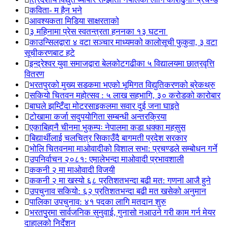
कविता- म हैन भने
आवश्यकता मिडिया साक्षरताको
३ महिनामा प्रेस स्वतन्त्रता हननका १३ घटना
काउन्सिलद्वारा ४ वटा सञ्चार माध्यमको कालोसूची फुकुवा, ३ वटा
सूचीकरणबाट हटे
इन्द्रेश्वर युवा समाजद्वारा बेलकोटगढीका ५ विद्यालयमा छात्रवृत्ति
वितरण
भरतपुरको मुख्य सडकमा भएको भूमिगत विद्युतिकरणको ब्रेकथ्रु
सकियो चितवन महोत्सव : ५ लाख सहभागि, ३० करोडको कारोबार
बाघले झम्टिँदा मोटरसाइकलमा सवार दुई जना घाइते
टोखामा कर्जा सदुपयोगिता सम्बन्धी अन्तरक्रिया
एकाबिहानै चीनमा भुकम्पः नेपालमा कडा धक्का महसुस
बिद्यार्थीलाई चलचित्र सिकाउँदै बागमती प्रदेश सरकार
भोलि चितवनमा माओवादीको विशाल सभा: प्रचण्डले सम्बोधन गर्ने
उपनिर्वाचन २०८१: एमालेभन्दा माओवादी प्रभावशाली
ककनी २ मा माओवादी विजयी
ककनी २ मा खस्यो ६८ प्रतिशतभन्दा बढी मत: गणना आजै हुने
उपचुनाव सकियो: ६२ प्रतिशतभन्दा बढी मत खसेको अनुमान
पालिका उपचुनाव: ४१ पदका लागि मतदान शुरु
भरतपुुरमा सार्वजनिक सुनुवाई, गुनासो नआउने गरी काम गर्न मेयर
दाहालको निर्देशन