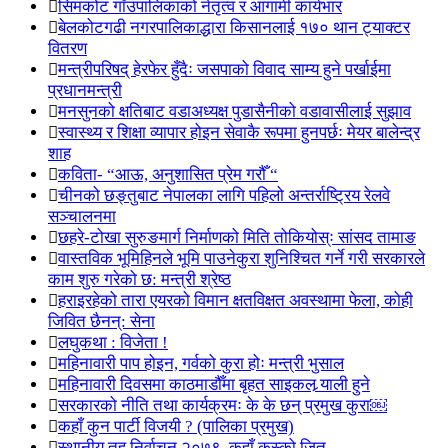
सिमकोट गाँउपालिकाको नेतृत्व र आगामी कार्यभार
बेलकोटगढी नगरपालिकाद्धारा किसानलाई १७० थान ट्याक्टर
वितरण
मन्त्रीपरिषद् हेरफेर हुँदैः जसपाको विवाद साम्य हुने पर्खाईमा
प्रधानमन्त्री
मनसुनको क्षतिबाट वडाअध्यक्ष पुडासैनीको वडावासीलाई सुझाव
स्वास्थ्य र शिक्षा व्यापार होइन सेवाकै रूपमा हुनपर्छः मेयर बालेन्द्र
शाह
कविता- “आऊ, अनुशासित प्रेम गरौँ “
चीनको छङ्तुबाट नेपालका लागि पहिलो अन्तर्राष्ट्रिय रेलवे
सञ्चालनमा
छहरे-टोखा सुरुङमार्ग निर्माणको मिति तोकियोस्ः सांसद तामाङ
वास्तविक भूमिहिनले भूमि पाउनेकुरा शुनिश्चित गर्ने गरी सरकारले
काम शुरु गरेको छ: मन्त्री श्रेष्ठ
हराइरहेको तारा एयरको विमान क्षतविक्षत अवस्थामा फेला, कोही
जिवित छैनन्: सेना
लघुकथा : विजेता !
महिनावारी पाप होइन, गर्वको कुरा होः मन्त्री भुसाल
महिनावारी दिवसमा काठमाडौँमा बृहत साइकल र्‍याली हुने
सरकारको नीति तथा कार्यक्रमः के के छन् प्रमुख कुरा￼
कहाँ कुन पार्टी विजयी ? (पालिका प्रमुख)
स्थानीय तह निर्वाचन २०७९, कहाँ कस्को जित