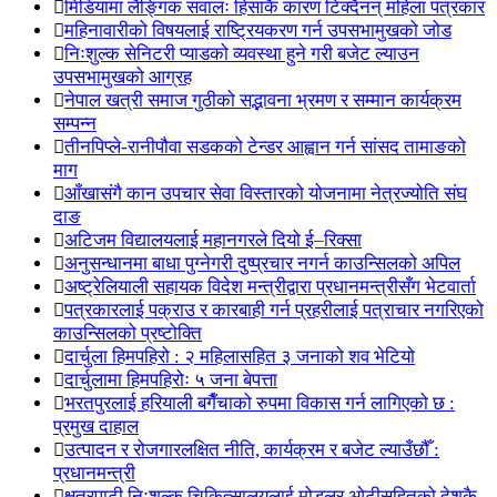
मिडियामा लैङ्गिक सवालः हिंसाकै कारण टिक्दैनन् महिला पत्रकार
महिनावारीको विषयलाई राष्ट्रियकरण गर्न उपसभामुखको जोड
निःशुल्क सेनिटरी प्याडको व्यवस्था हुने गरी बजेट ल्याउन
उपसभामुखको आग्रह
नेपाल खत्री समाज गुठीको सद्भावना भ्रमण र सम्मान कार्यक्रम
सम्पन्न
तीनपिप्ले-रानीपौवा सडकको टेन्डर आह्वान गर्न सांसद तामाङको
माग
आँखासंगै कान उपचार सेवा विस्तारको योजनामा नेत्रज्योति संघ
दाङ
अटिजम विद्यालयलाई महानगरले दियो ई–रिक्सा
अनुसन्धानमा बाधा पुग्नेगरी दुष्प्रचार नगर्न काउन्सिलको अपिल
अष्ट्रेलियाली सहायक विदेश मन्त्रीद्वारा प्रधानमन्त्रीसँग भेटवार्ता
पत्रकारलाई पक्राउ र कारबाही गर्न प्रहरीलाई पत्राचार नगरिएको
काउन्सिलको प्रष्टोक्ति
दार्चुला हिमपहिरो : २ महिलासहित ३ जनाको शव भेटियो
दार्चुलामा हिमपहिरोः ५ जना बेपत्ता
भरतपुरलाई हरियाली बगैँचाको रुपमा विकास गर्न लागिएको छ :
प्रमुख दाहाल
उत्पादन र रोजगारलक्षित नीति, कार्यक्रम र बजेट ल्याउँछौँ :
प्रधानमन्त्री
क्षत्रपाटी निःशुल्क चिकित्सालयलाई मोडुलर ओटीसहितको देशकै