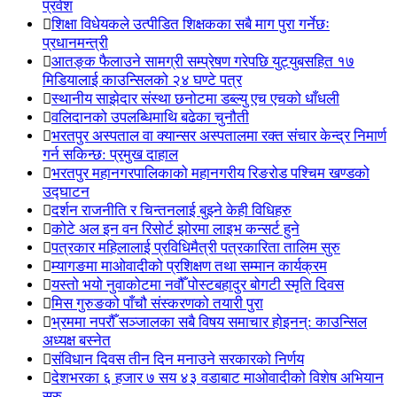
प्रवेश
शिक्षा विधेयकले उत्पीडित शिक्षकका सबै माग पुरा गर्नेछः
प्रधानमन्त्री
आतङ्क फैलाउने सामग्री सम्प्रेषण गरेपछि युट्युबसहित १७
मिडियालाई काउन्सिलको २४ घण्टे पत्र
स्थानीय साझेदार संस्था छनोटमा डब्ल्यु एच एचको धाँधली
वलिदानको उपलब्धिमाथि बढेका चुनौती
भरतपुर अस्पताल वा क्यान्सर अस्पतालमा रक्त संचार केन्द्र निमार्ण
गर्न सकिन्छ: प्रमुख दाहाल
भरतपुर महानगरपालिकाको महानगरीय रिङरोड पश्चिम खण्डको
उद्घाटन
दर्शन राजनीति र चिन्तनलाई बुझ्ने केही विधिहरु
कोटे अल इन वन रिसोर्ट झोरमा लाइभ कन्सर्ट हुने
पत्रकार महिलालाई प्रविधिमैत्री पत्रकारिता तालिम सुरु
म्यागङमा माओवादीको प्रशिक्षण तथा सम्मान कार्यक्रम
यस्तो भयो नुवाकोटमा नवौँ पोस्टबहादुर बोगटी स्मृति दिवस
मिस गुरुङको पाँचौ संस्करणको तयारी पुरा
भ्रममा नपरौँ सञ्जालका सबै विषय समाचार होइनन्: काउन्सिल
अध्यक्ष बस्नेत
संविधान दिवस तीन दिन मनाउने सरकारको निर्णय
देशभरका ६ हजार ७ सय ४३ वडाबाट माओवादीको विशेष अभियान
सुरु