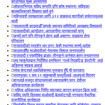
काउन्सिल सुक्ष्म अध्ययनमा
लोकतान्त्रिक सहिद सन्तति वृत्ति कोष स्थापनाः सहिदका
बालबालिकाको शिक्षामा खर्च हुने
महिनावारी स्वच्छताका लागि ३९२ साइकल यात्रीको सचेतनामूलक
र्‍याली
नवलपरासी काठमाडौँ सम्पर्क समन्वय समितिको अध्यक्षमा विश्वकर्मा
राजावादीको आन्दोलनः आगलागीमा पत्रकारको मृत्यु
कर्फ्यु लागे पनि तीनकुने क्षेत्र अझै अशान्तः सडकमा सेना
परिचालन
राजावादीको प्रदर्शन थप उग्रः केही स्थानमा कर्फ्यु आदेश
काठमाडौँमा माओवादीको नेतृत्वमा विशाल जनप्रदर्शन
राजावादी र प्रहरीबिच झडपः तीनकुने-वानेश्वर क्षेत्र तनावग्रस्त
लव प्याकुरेलद्वारा निर्देशित वृत्तचित्र ‘गर्ल्स रिराइटिङ डेस्टीनी’ लाई
अडियन्स च्वाइस अवार्ड
प्रेस सेन्टरको महाधिवेसनमा पुरस्कृत हुँदै यी पत्रकार
भरतपुरका १ सय २९ सुकुम्बासी घरधुरीलाई लालपूर्जा वितरण
हानलाई मजदुर संगठनहरुको ध्यानाकर्षण पत्र, देशैभर
अभियानात्मक कार्यक्रम
‘महिला अधिकारका निम्ति सदनबाट कानून बनाउन ढिला भयो’
सहिद स्मृति दिवसमा माओवादी बेलकोटगढी नगरद्वारा वैचारिक,
राजनीतिक कार्यशाला
त्रिदेशीय विद्युत ब्यापार सम्झौता नेपालका लागि कोशेढुंगाः प्रचण्ड