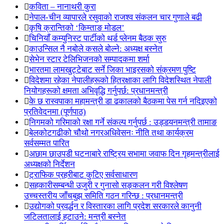
कविता – नानाथरी कुरा
नेपाल-चीन व्यापारले रसुवाको राजश्व संकलन चार गुणाले बढी
कृषि क्रान्तिको ‘किम्ताङ मोडल’
चिनियाँ कम्युनिस्ट पार्टीको थर्ड प्लेनम बैठक सुरु
काउन्सिल नै नबोले कसले बोल्ने: अध्यक्ष बस्नेत
सेभेन स्टार टेलिभिजनको सम्पादकमा शर्मा
भारतमा लामखुट्टेबाट सर्ने जिका भाइरसको संक्रमण पुष्टि
विदेशमा रहेका नेपालीहरूको हितरक्षाका लागि विदेशस्थित नेपाली
नियोगहरूको क्षमता अभिवृद्धि गर्नुपर्छ: प्रधानमन्त्री
के छ रास्वपाका महामन्त्री डा ढकालको बैठकमा पेस गर्न नदिइएको
प्रतिवेदनमा (पूर्णपाठ)
निगमको गरिमाको रक्षा गर्ने संकल्प गर्नुपर्छ : उड्डयनमन्त्री तामाङ
बेलकोटगढीको चौथो नगरअधिवेसनः नीति तथा कार्यक्रम
सर्वसम्मत पारित
अछाम छाउपडी घटनाबारे राष्ट्रिय सभामा जवाफ दिन गृहमन्त्रीलाई
अध्यक्षको निर्देशन
ट्राफिक प्रहरीबाट कुटिए सर्वसाधारण
सहकारीसम्बन्धी उजुरी र गुनासो सङ्कलन गरी विश्लेषण
उच्चस्तरीय जाँचबुझ समिति गठन गरिन्छ : प्रधानमन्त्री
उद्योगको प्रवर्द्धन र विस्तारका लागि प्रदेश सरकारले कानुनी
जटिलतालाई हटाउने: मन्त्री बस्नेत