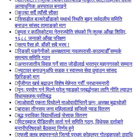
अत्याधुनिक अस्पताल बनाइने
कुञ्चा सर्दै व्याँसी सौका
सिसडोल बञ्चरेडाँडाको यथार्थ स्थिति बुझ्न सर्वदलीय समिति
बनाउन सांसद तामाङको माग
हुम्ला र कालिकोटमा नेत्रज्योति संघको निःशुल्क आँखा शिविर,
१६८८ जनाको आँखा परिक्षण
सत्य पैसा हो, बाँकी सबै भ्रम !
रिङ्की पङ्गेनीको अध्यक्षतामा नवलपरासी-काठमाडौँ सम्पर्क
समन्वय समिति गठन
अन्तरजातीय विवाह गर्ने सात जोडीलाई भरतपुर महानगरको सम्मान
भ्युटावर बनाउनुअघि सडक र स्वास्थ्य सेवा पुर्‍याउन सांसद
छिरिङको माग
पुँजीगत खर्च बढाउन विशेष मेहेनत गरौँः प्रधानमन्त्री
पुनः प्रयोग गर्न मिल्ने घरेलु प्याडको प्रबर्द्धनका लागि नीति ल्याउन
विधायकहरू प्रतिबद्ध
माओवादी एकता विथोल्ने माओवादीभित्रै छन्ः अध्यक्ष बुढाथोकी
बाराका तीनसय जना महिलालाई सजिलो प्याड वितरण
बुद्ध प्राविका विद्यार्थीलाई पोसाक वितरण
मिटरब्याज पीडितसँग वार्ता गर्न समिति गठन, विधेयक दर्ताबारे
मन्त्रीपरिषद्को बैठकमा निर्णय हुने
एफसी क्लब क्यामरुनले जित्यो प्रथम कोहलपुर गोल्डकपको उपाधि