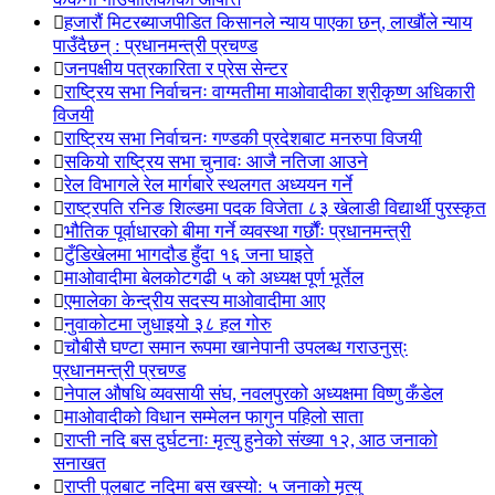
हजारौं मिटरब्याजपीडित किसानले न्याय पाएका छन्, लाखौंले न्याय
पाउँदैछन् : प्रधानमन्त्री प्रचण्ड
जनपक्षीय पत्रकारिता र प्रेस सेन्टर
राष्ट्रिय सभा निर्वाचनः वाग्मतीमा माओवादीका श्रीकृष्ण अधिकारी
विजयी
राष्ट्रिय सभा निर्वाचनः गण्डकी प्रदेशबाट मनरुपा विजयी
सकियो राष्ट्रिय सभा चुनावः आजै नतिजा आउने
रेल विभागले रेल मार्गबारे स्थलगत अध्ययन गर्ने
राष्ट्रपति रनिङ शिल्डमा पदक विजेता ८३ खेलाडी विद्यार्थी पुरस्कृत
भौतिक पूर्वाधारको बीमा गर्ने व्यवस्था गर्छौंः प्रधानमन्त्री
टुँडिखेलमा भागदौड हुँदा १६ जना घाइते
माओवादीमा बेलकोटगढी ५ को अध्यक्ष पूर्ण भूर्तेल
एमालेका केन्द्रीय सदस्य माओ‌वादीमा आए
नुवाकोटमा जुधाइयो ३८ हल गोरु
चौबीसै घण्टा समान रूपमा खानेपानी उपलब्ध गराउनुस्ः
प्रधानमन्त्री प्रचण्ड
नेपाल औषधि व्यवसायी संघ, नवलपुरको अध्यक्षमा विष्णु कँडेल
माओवादीको विधान सम्मेलन फागुन पहिलो साता
राप्ती नदि बस दुर्घटनाः मृत्यु हुनेको संख्या १२, आठ जनाको
सनाखत
राप्ती पुलबाट नदिमा बस खस्यो: ५ जनाको मृत्यु