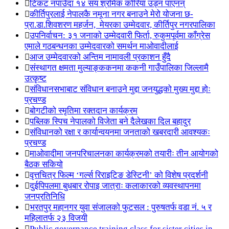
टिकट नपाउँदा १४ सय श्रमिक कोरिया उड्न पाएनन्
कीर्तिपुरलाई नेपालकै नमूना नगर बनाउने मेरो योजना छ-
प्रा.डा.शिवशरण महर्जन, मेयरका उम्मेदवार, कीर्तिपुर नगरपालिका
उपनिर्वाचन: ३१ जनाको उम्मेदवारी फिर्ता, रुकुमपूर्वमा काँग्रेस
एमाले गठबन्धनका उम्मेदवारको समर्थन माओवादीलाई
आज उम्मेदवारको अन्तिम नामावली प्रकाशन हुँदै
संस्थागत क्षमता मुल्याङ्ककनमा ककनी गाउँपालिका जिल्लामै
उत्कृष्ट
संविधानसभाबाट संविधान बनाउने मुद्दा जनयुद्धको मुख्य मुद्दा होः
प्रचण्ड
बोगटीको स्मृतिमा रक्तदान कार्यक्रम
पब्लिक स्पिच नेपालको विजेता बने दैलेखका दिल बहादुर
संविधानको रक्षा र कार्यान्वयनमा जनताको खबरदारी आवश्यकः
प्रचण्ड
माओवादीमा जनपरिचालनका कार्यक्रमको तयारीः तीन आयोगको
बैठक सकियो
वृत्तचित्र फिल्म ‘गर्ल्स रिराइटिङ डेस्टिनी’ को विशेष प्रदर्शनी
दुईपिपलमा बुधबार रोपाइ जात्राः कलाकारको व्यवस्थापनमा
जनप्रतिनिधि
भरतपुर महानगर युवा संजालको फुटसल : पुरुषतर्फ वडा नं. ५ र
महिलातर्फ २३ विजयी
Public governance training class for sister cities in