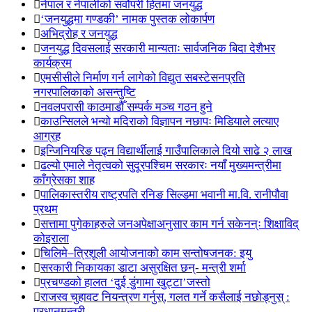
नेपाल र नेपालीको सर्वोपरी हितमा जनयुद्ध
‘जनयुद्धमा गण्डकी’ नामक पुस्तक लोकार्पण
अभिद्रोह र जनयुद्ध
जनयुद्ध दिवसलाई सरकारी मान्यताः सार्वजनिक बिदा देशैभर
कार्यक्रम
एमसीसीले निर्माण गर्न लागेको विद्युत सबस्टेसनप्रति
नगरपालिकाको असन्तुष्टि
नवलपरासी काठमाडौँ सम्पर्क मञ्च गठन हुने
काउन्सिलले भन्यो मदिराको विज्ञापन नछापः मिडियाले लत्याए
आग्रह
इन्जिनियरिङ पढ्न विद्यार्थीलाई गाउँपालिकाले दियो साढे २ लाख
ढल्यो एमाले नेतृत्वको सुदूरपश्चिम सरकारः नयाँ मुख्यमन्त्रीमा
काँग्रेसका शाह
पालिकास्तरीय राष्ट्रपति रनिङ सिल्डमा भवानी मा.वि. रानीपौवा
प्रथम
सत्तामा पुगेकाहरुले जनअपेक्षाअनुसार काम गर्न सकेनन्ः शिक्षाविद्
कोइराला
चिलिमे–त्रिशूली आयोजनाको काम सन्तोषजनक: इयु
सरकारी निकायका डाटा असुरक्षित छन्- मन्त्री शर्मा
प्रचण्डको हालत ‘दुई डुंगामा खुट्टा’जस्तो
राजस्व चुहावट नियन्त्रण गर्नुस्, गलत गर्ने कसैलाई नछोड्नुस् :
प्रधानमन्त्री