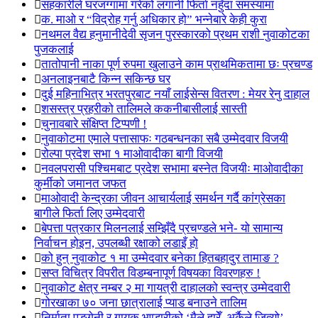
सहकारीले घरजग्गामा गरेको लगानी फिर्ता नहुँदा समस्यामा
क. माओ र “विद्रोह गर्नु अधिकार हो” भन्नेबारे केही कुरा
नथमल वैद्य हनुमानीदेवी सृजन पुरस्कारको प्रथम राशी नुवाकोटका
पुजकलाई
तातोपानी नाका पूर्ण रुपमा खुलाउने काम प्राथमिकतामा छः प्रचण्ड
अनलाइनबाटै किन्न सकिन्छ घर
दुई महिनाभित्र भरतपुरबाट नयाँ लाईसेन्स वितरण : मेयर रेनु दाहाल
शसस्त्र प्रहरीको तालिमले ककनीबासीलाई सास्ती
चुनावबारे संक्षिप्त टिप्पणी !
नुवाकोटमा एमाले पत्तासाफः गठबन्धनका सबै उम्मेदवार विजयी
रोल्पा प्रदेश सभा १ माओवादीका बागी विजयी
नवलपरासी पश्चिमबाट प्रदेश सभामा बस्नेत विजयीः माओवादीका
कुर्मीको जमानत जफत
माओवादी केन्द्रका जीवन आचार्यलाई समर्थन गर्दै कांग्रेसका
बागीले फिर्ता लिए उम्मेदवारी
बेपत्ता पत्रकार मिलनलाई सम्झिँदै प्रचण्डले भने- यो सामान्य
निर्वाचन होइन, उपलब्धी रक्षाको लडाइँ हो
को हुन् नुवाकोट १ मा उम्मेदवार बनेका हितबहादुर तामाङ ?
सप्त विचित्र विपरीत विडम्बनापूर्ण विषयका विवरणहरु !
नुवाकोट क्षेत्र नम्बर २ मा गायत्री दाहालको स्वन्त्र उम्मेदवारी
गोरखाका ७० जना छात्रालाई प्याड बनाउने तालिम
निर्माता पङ्गेनी र गायक भण्डारीको ‘मैले हारेँ, अर्कैले जित्यो’