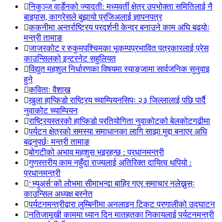
निकुञ्ज वार्डेनको ज्यादती: मध्यवर्ती क्षेत्र उपभोक्ता समितिलाई नै
बाइपास, काग्रेसले बुझायो प्रजिअलाई ज्ञापनपत्र
ककनीमा अन्तर्राष्ट्रिय प्रदर्शनी केन्द्र बनाउने काम अघि बढ्योः
मन्त्री तामाङ
जाजरकोट र रुकुमपश्चिमका भूकम्पप्रभावित पत्रकारलाई प्रेस
काउन्सिलको इन्टरनेट सहुलियत
विद्युत महशुल निर्धारणका विषयमा स्याङ्जामा सार्वजनिक सुनुवाइ
हुने
कविताः वैशाख
खुला हाप्किडो राष्ट्रिय च्याम्पियनसिपः २३ जिल्लालाई पछि पार्दै
नुवाकोट च्याम्पियन
राष्ट्रियस्तरको हाप्किडो प्रतियोगिता नुवाकोटको बेलकोटगढीमा
पर्यटन क्षेत्रको समस्या समाधानका लागि साझा मुद्दा बनाएर अघि
बढ्नुपर्छः मन्त्री तामाङ
बोगटीको अभाव महशुस भइरहन्छ : प्रधानमन्त्री
गुणस्तरीय काम नहुँदा राज्यलाई अतिरिक्त दायित्व थपियो :
प्रधानमन्त्री
‘भ्युअर्स’को लोभमा सीमाभन्दा बाहिर गएर समाचार नलेख्नुस्ः
काउन्सिल अध्यक्ष बस्नेत
पर्यटनमन्त्रीद्वारा लुम्बिनीमा अनलाइन टिकट प्रणालीको उद्घाटन
नतिजामूखी काममा ध्यान दिन मातहतका निकायलाई पर्यटनमन्त्री