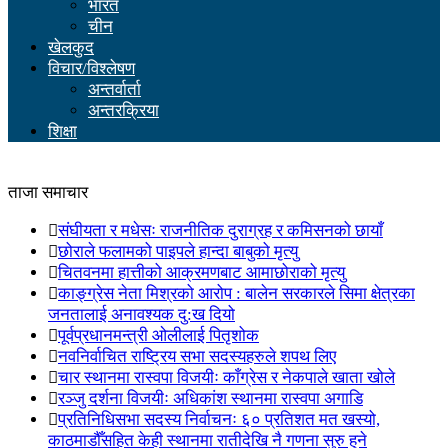
भारत
चीन
खेलकुद
विचार/विश्लेषण
अन्तर्वार्ता
अन्तरक्रिया
शिक्षा
ताजा समाचार
संघीयता र मधेसः राजनीतिक दुराग्रह र कमिसनको छायाँ
छोराले फलामको पाइपले हान्दा बाबुको मृत्यु
चितवनमा हात्तीको आक्रमणबाट आमाछोराको मृत्यु
काङ्ग्रेस नेता मिश्रको आरोप : बालेन सरकारले सिमा क्षेत्रका
जनतालाई अनावश्यक दु:ख दियो
पूर्वप्रधानमन्त्री ओलीलाई पितृशोक
नवनिर्वाचित राष्ट्रिय सभा सदस्यहरुले शपथ लिए
चार स्थानमा रास्वपा विजयीः काँग्रेस र नेकपाले खाता खोले
रञ्जु दर्शना विजयीः अधिकांश स्थानमा रास्वपा अगाडि
प्रतिनिधिसभा सदस्य निर्वाचनः ६० प्रतिशत मत खस्यो,
काठमाडौँसहित केही स्थानमा रातीदेखि नै गणना सुरु हुने