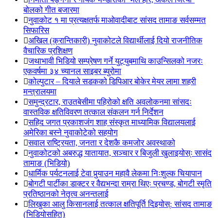
बोलको गीत बजारमा
नुवाकोट १ मा प्रत्यक्षतर्फ माओवादीबाट सांसद तामाङ सर्वसम्मत
सिफारिस
अखिल (क्रान्तिकारी) नुवाकोटले विद्यार्थीलाई दियो राजनीतिक
वैचारिक प्रशिक्षण
जथाभावी भिडियो सम्प्रेषण गर्ने युट्युबमाथि काउन्सिलको नजरः
एकवर्षमा ३४ च्यानल साइबर ब्युरोमा
कोल्पुटार – दियाले सडकको डिपिआर बोकेर मेयर लामा शहरी
मन्त्रालयमा
समुन्द्रटार, राउतबेसीमा पहिरोको क्षति अवलोकनमा सांसदः
वास्तविक क्षतिविवरण तत्काल संकलन गर्न निर्देशन
सहिद जगत प्रकाशजंग शाह संस्कृत माध्यामिक विद्यालयलाई
अमेरिका बस्ने नुवाकोटेको सहयोग
सवाल राष्ट्रियता, जनता र देशकै कमजोर अवस्थाको
नुवाकोटको अबरुद्ध यातायात, सञ्चार र बिजुली खुलाइयोस्ः सासंद
तामाङ (भिडियो)
धार्मिक पर्यटनलाई टेवा पुर्‍याउन महावै लेकमा निःशुल्क चियापान
बोगटी पार्टीका डाक्टर र वैद्यभन्दा राम्रा थिएः प्रचण्ड, बोगटी स्मृति
प्रतिष्ठानको नेतृत्व अनन्तलाई
लिखुका आलु किसानलाई तत्काल क्षतिपूर्ति दिइयोस्: सांसद तामाङ
(भिडियोसहित)