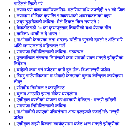
गाउँलेले सिको गरे
नेपाल प्रो क्लब च्याम्पियनसिपः मलेसियामाथि रुपन्देही ११ को जित
नेपालमा मौलिक क्रान्ति र व्यवस्थाको आवश्यकताको बहस
रुद्र ढुङ्गेलको कविता: मैले टिकट किन नपाउने ?
बेलकोटगढी १०का कृष्णप्रसाद तिवारीको यथार्थपरक गीत
कविताः धम्की न दे भारत !
माओवादी केन्द्रका नेता भन्छन्ः घाँटीमा सुनको दाम्लो र औँलाभरि
औँठी लगाउनेलाई बहिस्कार गरौँ
रामराजा तिमिल्सिनाको कविताः गठबन्धन
पुरातात्विक संरचना निर्माणको काम समयमै सक्न मन्त्री झाँक्रीको
निर्देशन
चाहेको काम गर्न बजेटमा कमी हुने छैनः शिक्षामन्त्री पौडेल
लिखु गाउँपालिकामा माओवादी केन्द्रको चुनाव केन्द्रित कार्यक्रम
तीव्र
संसदीय निर्वाचन र कम्युनिस्ट
चुनाव आएपछि झण्डा बोकेर घरदैलोमा
एकीकृत वस्तीको योजना प्रभावकारी देखिएन : मन्त्री झाँक्री
रामराजा तिमिल्सिनाको कविता
माओवादीले ल्याएको परिवर्तनमा अन्य दलहरूले रजाईँ गरेः मन्त्री
पौडेल
एकीकृत शहरी विकास कार्यक्रममा बजेट थप्न मन्त्री झाँक्रीको