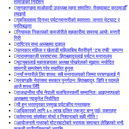
तामाङको निर्देशन
सुनकाण्डमा मा‌ओवादी उपाध्यक्ष महरा समातिएः भैरहवाबाट काठमाडौँ
ल्याइयो
गृहजिल्लामा दिनभर पर्यटनमन्त्रीको व्यस्तताः जनता भेटघाट र
प्रतिबद्धता
नियामक निकायको कमजोरीले सहकारीमा समस्या आयोः मन्त्री
गिरी
राष्ट्रिय सभा अध्यक्षमा दाहाल
पत्रकार महिला र खेलाडी महिलाबिच मैत्रीपूर्ण ‘टच रग्बी’ सम्पन्न
नारायणकाजी परराष्ट्रमा, हितबहादुरलाई पर्यटन मन्त्रालय
युट्युबरलाई महासङ्घका अध्यक्ष पोख्रेलको सुझावः मर्यादित
सामग्री सम्प्रेषण गरेर स्थापित हुनुस्
नयाँ मन्त्रीले लिए शपथः सबै मन्त्रालयको जिम्मा प्रचण्डलाई नै
प्रचण्डकै नेतृत्वमा सरकार पुनर्गठनः हितबहादुर, डिपि र पदमले
आजै शपथ लिँदै
राजधानीमा पाँच नेपाली चलचित्रकर्मी सम्मानितः आइएनएफको
अध्यक्षमा प्याकुरेल निर्वाचित
यी हुन् भरतपुरका प्रमुख पर्यटकीय गन्तव्यहरु
अधिकारको लागि ६० लाख दलित एकजुट बन्नु पर्छः वक्ताहरु
वर्तमानमा संघर्षका मोर्चा र निशानाबारे सही नीति !
आयोजनामै नभएको मोटरबाटोबारे भ्रामक समाचार लेखिएको भन्दै
ककनी गाउँपालिकाको आपत्ति