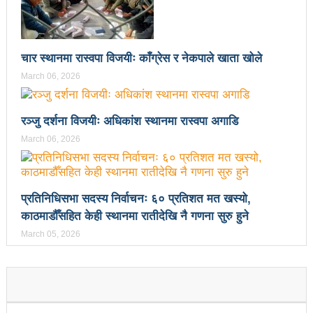
चितवनको माडीमा सम्पन्न मैयादेवि महिला क्रिकेट सिरिजको
उपाधि नवलपरासीलाई
चौथो सुनवल महोत्सव भोलिदेखि सुरु हुँदै
चार स्थानमा रास्वपा विजयीः काँग्रेस र नेकपाले खाता खोले
March 06, 2026
प्रमुख प्रशासकीय अधिकृतको सरुवा रोक्न पालिका
अध्यक्षसहित कर्मचारीको आन्दोलन
रञ्जु दर्शना विजयीः अधिकांश स्थानमा रास्वपा अगाडि
नेत्रहीन टी–२० विश्वकप क्रिकेटमा नेपालले
March 06, 2026
अफगानिस्तानलाई हरायो
मानव तस्करीको अभियोगमा पक्राउ परेका कोशी प्रदेशका
प्रतिनिधिसभा सदस्य निर्वाचनः ६० प्रतिशत मत खस्यो,
पूर्वमन्त्री अधिकारीविरुद्ध मुद्दा नचल्ने
काठमाडौँसहित केही स्थानमा रातीदेखि नै गणना सुरु हुने
March 05, 2026
आगामी चुनावमा भाग लिने नेत्रविक्रम चन्दको संकेत
२८५ कैदीबन्दीलाई जेलबाहिर बस्ने सुविधा
अब धरहरा चढ्न पैसा, पार्किङ शुल्क पनि लाग्ने