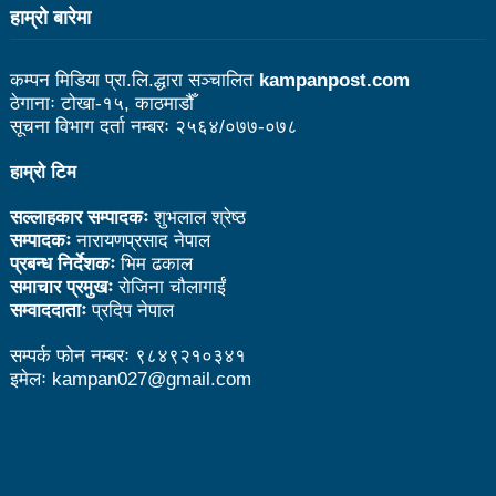
हाम्राे बारेमा
भरतपुर महानगर युवा संजालको फुटसल : पुरुषतर्फ वडा नं. ५ र
महिलातर्फ २३ विजयी
कम्पन मिडिया प्रा.लि.द्धारा सञ्चालित
kampanpost.com
ठेगानाः टोखा-१५, काठमाडौँ
Public governance training class for sister cities
सूचना विभाग दर्ता नम्बरः २५६४/०७७-०७८
in Indian Ocean Rim countries was successfully
हाम्रो टिम
launched in Kunming
सल्लाहकार सम्पादकः
शुभलाल श्रेष्ठ
सम्पादकः
नारायणप्रसाद नेपाल
रसुवा उडेको हेलिकप्टर दुर्घटनाः ५ जनाको मृत्यु
प्रबन्ध निर्देशकः
भिम ढकाल
दारी ग्याङ फुटसल प्रतियोगिताको टिम दर्ता फारम खुल्यो
समाचार प्रमुखः
रोजिना चौलागाईं
सम्वाददाताः
प्रदिप नेपाल
चेपिण्डे खोलाले बगाएर ६ वर्षीय बालकको मृत्यु
सम्पर्क फोन नम्बरः ९८४९२१०३४१
नेपालको आर्थिक सामाजिक विकास नै चीनको उत्कट चाहना
इमेलः kampan027@gmail.com
होः राजदूत छन सोङ
संघीयताका अवसर र उपलब्धीको सदुपयोग गर्नुपर्नेमा वक्ताहरुको
जोड