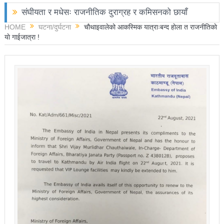
संघीयता र मधेसः राजनीतिक दुराग्रह र कमिसनको छायाँ
HOME
घटना/दुर्घटना
चौथाइवालेको आकस्मिक यात्राःबन्द हाेला त राजनीतिकाे
छोराले फलामको पाइपले हान्दा बाबुको मृत्यु
याे गाईजात्रा !
चितवनमा हात्तीको आक्रमणबाट आमाछोराको मृत्यु
काङ्ग्रेस नेता मिश्रको आरोप : बालेन सरकारले सिमा क्षेत्रका
जनतालाई अनावश्यक दु:ख दियो
पूर्वप्रधानमन्त्री ओलीलाई पितृशोक
नवनिर्वाचित राष्ट्रिय सभा सदस्यहरुले शपथ लिए
चार स्थानमा रास्वपा विजयीः काँग्रेस र नेकपाले खाता खोले
रञ्जु दर्शना विजयीः अधिकांश स्थानमा रास्वपा अगाडि
प्रतिनिधिसभा सदस्य निर्वाचनः ६० प्रतिशत मत खस्यो,
काठमाडौँसहित केही स्थानमा रातीदेखि नै गणना सुरु हुने
निर्वाचनले सङ्घीय लोकतान्त्रिक गणतन्त्रात्मक प्रणालीलाई