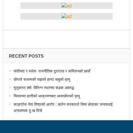
उत्कृष्ट
संविधानसभाबाट संविधान बनाउने मुद्दा जनयुद्धको मुख्य मुद्दा होः
प्रचण्ड
बोगटीको स्मृतिमा रक्तदान कार्यक्रम
पब्लिक स्पिच नेपालको विजेता बने दैलेखका दिल बहादुर
RECENT POSTS
संविधानको रक्षा र कार्यान्वयनमा जनताको खबरदारी आवश्यकः
संघीयता र मधेसः राजनीतिक दुराग्रह र कमिसनको छायाँ
प्रचण्ड
छोराले फलामको पाइपले हान्दा बाबुको मृत्यु
माओवादीमा जनपरिचालनका कार्यक्रमको तयारीः तीन
मुलुकभर वर्षाः विभिन्न स्थानमा सडक अवरुद्ध
आयोगको बैठक सकियो
चितवनमा हात्तीको आक्रमणबाट आमाछोराको मृत्यु
काङ्ग्रेस नेता मिश्रको आरोप : बालेन सरकारले सिमा क्षेत्रका जनतालाई
वृत्तचित्र फिल्म ‘गर्ल्स रिराइटिङ डेस्टिनी’ को विशेष प्रदर्शनी
अनावश्यक दु:ख दियो
दुईपिपलमा बुधबार रोपाइ जात्राः कलाकारको व्यवस्थापनमा
जनप्रतिनिधि