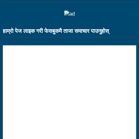
१५ दिनमा ३१ वटा युट्युबलगायतका सामाजिक सञ्जाल
काउन्सिलको कारबाहीमा
हाम्राे पेज लाइक गरी फेसबुकमै ताजा समाचार पाउनुहाेस्
साहित्यकार नेपालको मुक्तकसंग्रह ‘मनीषा’ सार्वजनिक
China’s commitment to modernization and deeper
reform
अब सरकारमा जाने होइन, जनतामा जाने र पार्टी सुदृढ गर्नेतिर
ध्यान दिइनेछ : प्रचण्ड
सौर्य एयर दुर्घटनाः ४ जनाको जीवितै उद्दार, १५ जनाको मृत्यु
सौर्य एयर दुर्घटनाः आफ्नै कर्मचारी लिएर पोखरा जाँदै थियो
जहाज
सौर्य एयरको जहाज दुर्घटनाः २ जनाको शब फेला