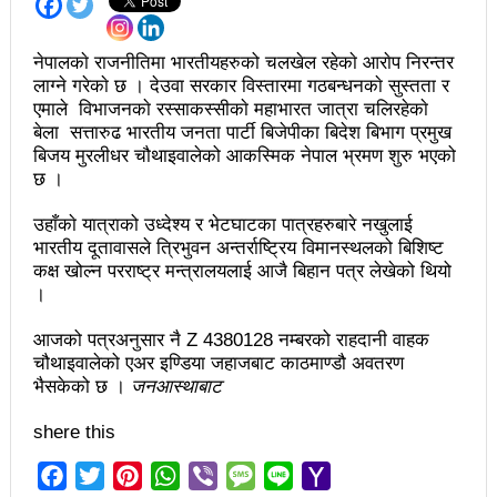
चलचित्र विकास बोर्डका नवनियुक्त सदस्य गणेश सुवेदीलाई
आइएनएनएफद्वारा सम्मान
नेपालकाे राजनीतिमा भारतीयहरुको चलखेल रहेकाे आराेप निरन्तर
लाग्ने गरेकाे छ । देउवा सरकार विस्तारमा गठबन्धनकाे सुस्तता र
एनआरएनए बेलायतको अध्यक्षमा जिलिङका पुडासैनी
एमाले विभाजनकाे रस्साकस्सीकाे महाभारत जात्रा चलिरहेकाे
महानगर यातायातले थप्यो १२ वटा विद्युतीय बस
बेला सत्तारुढ भारतीय जनता पार्टी बिजेपीका बिदेश बिभाग प्रमुख
बिजय मुरलीधर चौथाइवालेको आकस्मिक नेपाल भ्रमण शुरु भएको
गणेश पण्डितको कवितासङ्ग्रह कालापानी लोकार्पण
छ ।
फोहोरमैला व्यवस्थापन संघ नेपालको अध्यक्षमा नुवाकोटका घिमिरे
उहाँकाे यात्राको उध्देश्य र भेटघाटका पात्रहरुबारे नखुलाई
भारतीय दूतावासले त्रिभुवन अन्तर्राष्ट्रिय विमानस्थलको बिशिष्ट
निर्वाचित
कक्ष खोल्न परराष्ट्र मन्त्रालयलाई आजै बिहान पत्र लेखेको थियो
।
कविता – सुख भोग
समाचार हटाउने अदालतको आदेश र पत्रकार पक्राउ पुर्जीबारे
आजको पत्रअनुसार नै Z 4380128 नम्बरको राहदानी वाहक
चौथाइवालेको एअर इण्डिया जहाजबाट काठमाण्डौ अवतरण
काउन्सिल सुक्ष्म अध्ययनमा
भैसकेको छ ।
जनआस्थाबाट
लोकतान्त्रिक सहिद सन्तति वृत्ति कोष स्थापनाः सहिदका
shere this
बालबालिकाको शिक्षामा खर्च हुने
Facebook
Twitter
Pinterest
WhatsApp
Viber
Message
Line
Yahoo