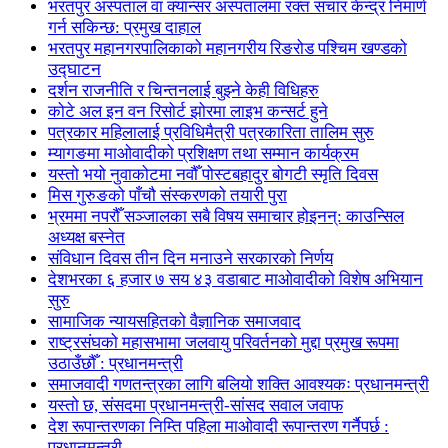
भरतपुर अस्पताल वा क्यान्सर अस्पतालमा रक्त संचार केन्द्र निमार्ण
गर्न सकिन्छ: प्रमुख दाहाल
भरतपुर महानगरपालिकाको महानगरीय रिङरोड पश्चिम खण्डको
उद्घाटन
दर्शन राजनीति र चिन्तनलाई बुझ्ने केही विधिहरु
कोटे अल इन वन रिसोर्ट झोरमा लाइभ कन्सर्ट हुने
पत्रकार महिलालाई प्रविधिमैत्री पत्रकारिता तालिम सुरु
म्यागङमा माओवादीको प्रशिक्षण तथा सम्मान कार्यक्रम
यस्तो भयो नुवाकोटमा नवौँ पोस्टबहादुर बोगटी स्मृति दिवस
मिस गुरुङको पाँचौ संस्करणको तयारी पुरा
भ्रममा नपरौँ सञ्जालका सबै विषय समाचार होइनन्: काउन्सिल
अध्यक्ष बस्नेत
संविधान दिवस तीन दिन मनाउने सरकारको निर्णय
देशभरका ६ हजार ७ सय ४३ वडाबाट माओवादीको विशेष अभियान
सुरु
सामाजिक न्यायसहितको वैज्ञानिक समाजवाद
राष्ट्रसंघको महासभामा जलवायु परिवर्तनको मुद्दा प्रमुख रूपमा
उठाउँछौँ : प्रधानमन्त्री
समाजवादी गणतन्त्रका लागि बलियो शक्ति आवश्यकः प्रधानमन्त्री
यस्तो छ, संसदमा प्रधानमन्त्री-सांसद सवाल जवाफ
देश रूपान्तरणका निम्ति पहिला माओवादी रूपान्तरण गर्नैपर्छ :
प्रधानमन्त्री