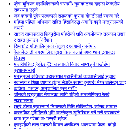
प्रेस युनियन महाधिवेसनको सरगर्मीः नुवाकोटका दाहाल केन्द्रीय
सदस्यमा उठ्ने
जब ककनी पुगेर प्रचण्डले सडकको कुरामा बोगटीलाई स्मरण गरे
महिला पहिला अभियान सहित हिंसाविरुद्ध अगाडि बढ्ने मन्त्रालयको
तयारी
सांसद तामाङद्वारा शिवपुरीमा पहिरोको क्षति अवलोकनः तत्काल उद्दार
र राहत पुर्‍याउन निर्देशन
सिमकोट गाँउपालिकाको नेतृत्व र आगामी कार्यभार
बेलकोटगढी नगरपालिकाद्धारा किसानलाई १७० थान ट्याक्टर
वितरण
मन्त्रीपरिषद् हेरफेर हुँदैः जसपाको विवाद साम्य हुने पर्खाईमा
प्रधानमन्त्री
मनसुनको क्षतिबाट वडाअध्यक्ष पुडासैनीको वडावासीलाई सुझाव
स्वास्थ्य र शिक्षा व्यापार होइन सेवाकै रूपमा हुनपर्छः मेयर बालेन्द्र शाह
कविता- “आऊ, अनुशासित प्रेम गरौँ “
चीनको छङ्तुबाट नेपालका लागि पहिलो अन्तर्राष्ट्रिय रेलवे
सञ्चालनमा
छहरे-टोखा सुरुङमार्ग निर्माणको मिति तोकियोस्ः सांसद तामाङ
वास्तविक भूमिहिनले भूमि पाउनेकुरा शुनिश्चित गर्ने गरी सरकारले
काम शुरु गरेको छ: मन्त्री श्रेष्ठ
हराइरहेको तारा एयरको विमान क्षतविक्षत अवस्थामा फेला, कोही