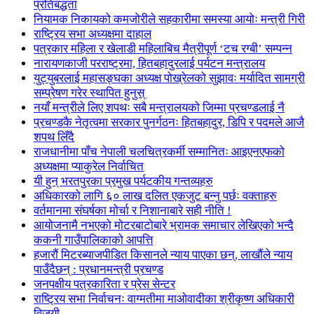
प्रतिबद्धता
नियामक निकायको कमजोरीले सहकारीमा समस्या आयोः मन्त्री गिरी
राष्ट्रिय सभा अध्यक्षमा दाहाल
पत्रकार महिला र खेलाडी महिलाबिच मैत्रीपूर्ण ‘टच रग्बी’ सम्पन्न
नारायणकाजी परराष्ट्रमा, हितबहादुरलाई पर्यटन मन्त्रालय
युट्युबरलाई महासङ्घका अध्यक्ष पोख्रेलको सुझावः मर्यादित सामग्री
सम्प्रेषण गरेर स्थापित हुनुस्
नयाँ मन्त्रीले लिए शपथः सबै मन्त्रालयको जिम्मा प्रचण्डलाई नै
प्रचण्डकै नेतृत्वमा सरकार पुनर्गठनः हितबहादुर, डिपि र पदमले आजै
शपथ लिँदै
राजधानीमा पाँच नेपाली चलचित्रकर्मी सम्मानितः आइएनएफको
अध्यक्षमा प्याकुरेल निर्वाचित
यी हुन् भरतपुरका प्रमुख पर्यटकीय गन्तव्यहरु
अधिकारको लागि ६० लाख दलित एकजुट बन्नु पर्छः वक्ताहरु
वर्तमानमा संघर्षका मोर्चा र निशानाबारे सही नीति !
आयोजनामै नभएको मोटरबाटोबारे भ्रामक समाचार लेखिएको भन्दै
ककनी गाउँपालिकाको आपत्ति
हजारौं मिटरब्याजपीडित किसानले न्याय पाएका छन्, लाखौंले न्याय
पाउँदैछन् : प्रधानमन्त्री प्रचण्ड
जनपक्षीय पत्रकारिता र प्रेस सेन्टर
राष्ट्रिय सभा निर्वाचनः वाग्मतीमा माओवादीका श्रीकृष्ण अधिकारी
विजयी