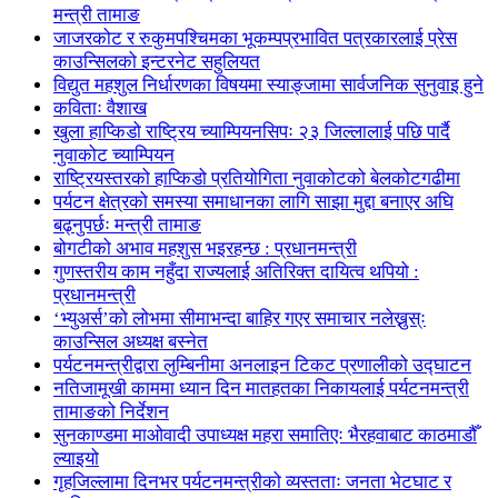
मन्त्री तामाङ
जाजरकोट र रुकुमपश्चिमका भूकम्पप्रभावित पत्रकारलाई प्रेस
काउन्सिलको इन्टरनेट सहुलियत
विद्युत महशुल निर्धारणका विषयमा स्याङ्जामा सार्वजनिक सुनुवाइ हुने
कविताः वैशाख
खुला हाप्किडो राष्ट्रिय च्याम्पियनसिपः २३ जिल्लालाई पछि पार्दै
नुवाकोट च्याम्पियन
राष्ट्रियस्तरको हाप्किडो प्रतियोगिता नुवाकोटको बेलकोटगढीमा
पर्यटन क्षेत्रको समस्या समाधानका लागि साझा मुद्दा बनाएर अघि
बढ्नुपर्छः मन्त्री तामाङ
बोगटीको अभाव महशुस भइरहन्छ : प्रधानमन्त्री
गुणस्तरीय काम नहुँदा राज्यलाई अतिरिक्त दायित्व थपियो :
प्रधानमन्त्री
‘भ्युअर्स’को लोभमा सीमाभन्दा बाहिर गएर समाचार नलेख्नुस्ः
काउन्सिल अध्यक्ष बस्नेत
पर्यटनमन्त्रीद्वारा लुम्बिनीमा अनलाइन टिकट प्रणालीको उद्घाटन
नतिजामूखी काममा ध्यान दिन मातहतका निकायलाई पर्यटनमन्त्री
तामाङको निर्देशन
सुनकाण्डमा मा‌ओवादी उपाध्यक्ष महरा समातिएः भैरहवाबाट काठमाडौँ
ल्याइयो
गृहजिल्लामा दिनभर पर्यटनमन्त्रीको व्यस्तताः जनता भेटघाट र