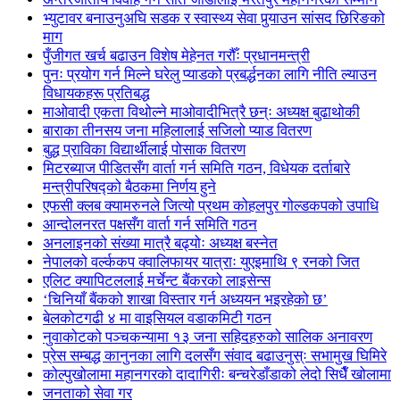
भ्युटावर बनाउनुअघि सडक र स्वास्थ्य सेवा पुर्‍याउन सांसद छिरिङको
माग
पुँजीगत खर्च बढाउन विशेष मेहेनत गरौँः प्रधानमन्त्री
पुनः प्रयोग गर्न मिल्ने घरेलु प्याडको प्रबर्द्धनका लागि नीति ल्याउन
विधायकहरू प्रतिबद्ध
माओवादी एकता विथोल्ने माओवादीभित्रै छन्ः अध्यक्ष बुढाथोकी
बाराका तीनसय जना महिलालाई सजिलो प्याड वितरण
बुद्ध प्राविका विद्यार्थीलाई पोसाक वितरण
मिटरब्याज पीडितसँग वार्ता गर्न समिति गठन, विधेयक दर्ताबारे
मन्त्रीपरिषद्को बैठकमा निर्णय हुने
एफसी क्लब क्यामरुनले जित्यो प्रथम कोहलपुर गोल्डकपको उपाधि
आन्दोलनरत पक्षसँग वार्ता गर्न समिति गठन
अनलाइनको संख्या मात्रै बढ्योः अध्यक्ष बस्नेत
नेपालको वर्ल्ककप क्वालिफायर यात्राः युएइमाथि ९ रनको जित
एलिट क्यापिटललाई मर्चेन्ट बैंकरको लाइसेन्स
‘चिनियाँ बैंकको शाखा विस्तार गर्न अध्ययन भइरहेको छ’
बेलकोटगढी ४ मा वाइसियल वडाकमिटी गठन
नुवाकोटको पञ्चकन्यामा १३ जना सहिदहरुको सालिक अनावरण
प्रेस सम्बद्ध कानुनका लागि दलसँग संवाद बढाउनुस्ः सभामुख घिमिरे
कोल्पुखोलामा महानगरको दादागिरीः बन्चरेडाँडाको लेदो सिधैँ खोलामा
जनताको सेवा गर