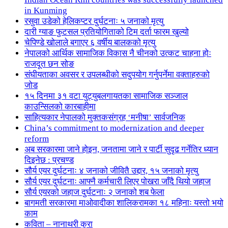
in Kunming
रसुवा उडेको हेलिकप्टर दुर्घटनाः ५ जनाको मृत्यु
दारी ग्याङ फुटसल प्रतियोगिताको टिम दर्ता फारम खुल्यो
चेपिण्डे खोलाले बगाएर ६ वर्षीय बालकको मृत्यु
नेपालको आर्थिक सामाजिक विकास नै चीनको उत्कट चाहना होः
राजदूत छन सोङ
संघीयताका अवसर र उपलब्धीको सदुपयोग गर्नुपर्नेमा वक्ताहरुको
जोड
१५ दिनमा ३१ वटा युट्युबलगायतका सामाजिक सञ्जाल
काउन्सिलको कारबाहीमा
साहित्यकार नेपालको मुक्तकसंग्रह ‘मनीषा’ सार्वजनिक
China’s commitment to modernization and deeper
reform
अब सरकारमा जाने होइन, जनतामा जाने र पार्टी सुदृढ गर्नेतिर ध्यान
दिइनेछ : प्रचण्ड
सौर्य एयर दुर्घटनाः ४ जनाको जीवितै उद्दार, १५ जनाको मृत्यु
सौर्य एयर दुर्घटनाः आफ्नै कर्मचारी लिएर पोखरा जाँदै थियो जहाज
सौर्य एयरको जहाज दुर्घटनाः २ जनाको शब फेला
बागमती सरकारमा माओवादीका शालिकरामका १८ महिनाः यस्तो भयो
काम
कविता – नानाथरी कुरा