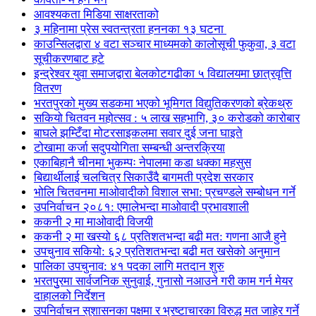
आवश्यकता मिडिया साक्षरताको
३ महिनामा प्रेस स्वतन्त्रता हननका १३ घटना
काउन्सिलद्वारा ४ वटा सञ्चार माध्यमको कालोसूची फुकुवा, ३ वटा
सूचीकरणबाट हटे
इन्द्रेश्वर युवा समाजद्वारा बेलकोटगढीका ५ विद्यालयमा छात्रवृत्ति
वितरण
भरतपुरको मुख्य सडकमा भएको भूमिगत विद्युतिकरणको ब्रेकथ्रु
सकियो चितवन महोत्सव : ५ लाख सहभागि, ३० करोडको कारोबार
बाघले झम्टिँदा मोटरसाइकलमा सवार दुई जना घाइते
टोखामा कर्जा सदुपयोगिता सम्बन्धी अन्तरक्रिया
एकाबिहानै चीनमा भुकम्पः नेपालमा कडा धक्का महसुस
बिद्यार्थीलाई चलचित्र सिकाउँदै बागमती प्रदेश सरकार
भोलि चितवनमा माओवादीको विशाल सभा: प्रचण्डले सम्बोधन गर्ने
उपनिर्वाचन २०८१: एमालेभन्दा माओवादी प्रभावशाली
ककनी २ मा माओवादी विजयी
ककनी २ मा खस्यो ६८ प्रतिशतभन्दा बढी मत: गणना आजै हुने
उपचुनाव सकियो: ६२ प्रतिशतभन्दा बढी मत खसेको अनुमान
पालिका उपचुनाव: ४१ पदका लागि मतदान शुरु
भरतपुुरमा सार्वजनिक सुनुवाई, गुनासो नआउने गरी काम गर्न मेयर
दाहालको निर्देशन
उपनिर्वाचन सुशासनका पक्षमा र भ्रष्टाचारका विरुद्ध मत जाहेर गर्ने