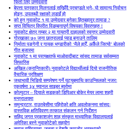
फिर्ता लिए उम्मेदवारी
बेपत्ता पत्रकार मिलनलाई सम्झिँदै प्रचण्डले भने- यो सामान्य निर्वाचन
होइन, उपलब्धी रक्षाको लडाइँ हो
को हुन् नुवाकोट १ मा उम्मेदवार बनेका हितबहादुर तामाङ ?
सप्त विचित्र विपरीत विडम्बनापूर्ण विषयका विवरणहरु !
नुवाकोट क्षेत्र नम्बर २ मा गायत्री दाहालको स्वन्त्र उम्मेदवारी
गोरखाका ७० जना छात्रालाई प्याड बनाउने तालिम
निर्माता पङ्गेनी र गायक भण्डारीको ‘मैले हारेँ, अर्कैले जित्यो’ बोलको
गीत बजारमा
नुवाकोट १ मा प्रत्यक्षतर्फ माओवादीबाट सांसद तामाङ सर्वसम्मत
सिफारिस
अखिल (क्रान्तिकारी) नुवाकोटले विद्यार्थीलाई दियो राजनीतिक
वैचारिक प्रशिक्षण
जथाभावी भिडियो सम्प्रेषण गर्ने युट्युबमाथि काउन्सिलको नजरः
एकवर्षमा ३४ च्यानल साइबर ब्युरोमा
कोल्पुटार – दियाले सडकको डिपिआर बोकेर मेयर लामा शहरी
मन्त्रालयमा
समुन्द्रटार, राउतबेसीमा पहिरोको क्षति अवलोकनमा सांसदः
वास्तविक क्षतिविवरण तत्काल संकलन गर्न निर्देशन
सहिद जगत प्रकाशजंग शाह संस्कृत माध्यामिक विद्यालयलाई
अमेरिका बस्ने नुवाकोटेको सहयोग
सवाल राष्ट्रियता, जनता र देशकै कमजोर अवस्थाको