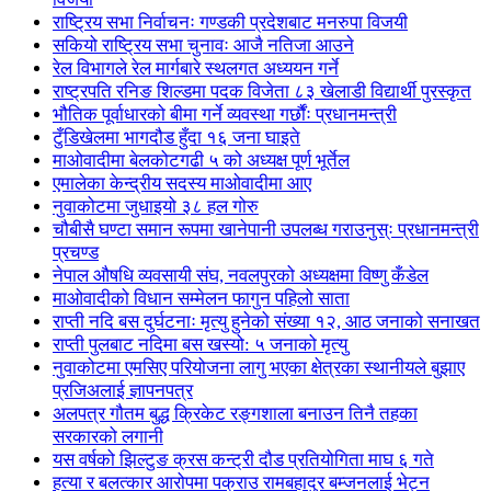
राष्ट्रिय सभा निर्वाचनः गण्डकी प्रदेशबाट मनरुपा विजयी
सकियो राष्ट्रिय सभा चुनावः आजै नतिजा आउने
रेल विभागले रेल मार्गबारे स्थलगत अध्ययन गर्ने
राष्ट्रपति रनिङ शिल्डमा पदक विजेता ८३ खेलाडी विद्यार्थी पुरस्कृत
भौतिक पूर्वाधारको बीमा गर्ने व्यवस्था गर्छौंः प्रधानमन्त्री
टुँडिखेलमा भागदौड हुँदा १६ जना घाइते
माओवादीमा बेलकोटगढी ५ को अध्यक्ष पूर्ण भूर्तेल
एमालेका केन्द्रीय सदस्य माओ‌वादीमा आए
नुवाकोटमा जुधाइयो ३८ हल गोरु
चौबीसै घण्टा समान रूपमा खानेपानी उपलब्ध गराउनुस्ः प्रधानमन्त्री
प्रचण्ड
नेपाल औषधि व्यवसायी संघ, नवलपुरको अध्यक्षमा विष्णु कँडेल
माओवादीको विधान सम्मेलन फागुन पहिलो साता
राप्ती नदि बस दुर्घटनाः मृत्यु हुनेको संख्या १२, आठ जनाको सनाखत
राप्ती पुलबाट नदिमा बस खस्यो: ५ जनाको मृत्यु
नुवाकोटमा एमसिए परियोजना लागु भएका क्षेत्रका स्थानीयले बुझाए
प्रजिअलाई ज्ञापनपत्र
अलपत्र गौतम बुद्ध क्रिकेट रङ्गशाला बनाउन तिनै तहका
सरकारको लगानी
यस वर्षको झिल्टुङ क्रस कन्ट्री दौड प्रतियोगिता माघ ६ गते
हत्या र बलत्कार आरोपमा पक्राउ रामबहादुर बम्जनलाई भेट्न