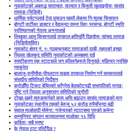
नुवाकोटको अबरुद्ध यातायात, सञ्चार र बिजुली खुलाइयोस्ः सासंद
तामाङ (भिडियो)
धार्मिक पर्यटनलाई टेवा पुर्‍याउन महावै लेकमा निःशुल्क चियापान
बोगटी पार्टीका डाक्टर र वैद्यभन्दा राम्रा थिएः प्रचण्ड, बोगटी स्मृति
प्रतिष्ठानको नेतृत्व अनन्तलाई
लिखुका आलु किसानलाई तत्काल क्षतिपूर्ति दिइयोस्: सांसद तामाङ
(भिडियोसहित)
नुवाकोट क्षेत्र नं. १ः गठबन्धनबाट तामाङको दाबी, महतको इच्छा
जिल्ला खेलकुद समिति नुवाकोटको अध्यक्षमा राई
स्पष्टीकरण एक स्टाटसले जग हल्लिनेहरुले दिनुपर्छः मछिन्द्र नरसिंह
प्याकुरेल
बालाजु-रानीपौवा-पीपलटार सडक तत्काल निर्माण गर्न सरकारलाई
संसदीय समितिको निर्देशन
करोडौँमा टिकट बेचिएको काँग्रेस बेलकोटगढी सभापतिको भनाइः
पुष्टि गर्न जिल्ला अनुशासन समितिको चुनौती
टोखा-छहरे सुरुङमार्गको काम अघि बढाउन सासंद तामाङको माग
नुवाकोटका स्थानीय तहको बेरुजु ५२ करोड रुपैयाँभन्दा बढी
सवाल माओवादी मोमेन्ट: गजेन्द्रको स्टाटसमा पुरुको कमेन्ट
कम्युनिस्ट संगठन सञ्चालनमा माओका १६ विधि
कविताः सबै भ्रष्ट
के नेपाल टाट पल्टिँदैछ ?