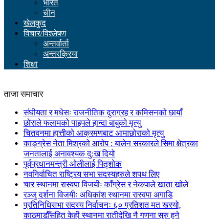
भारत
चीन
खेलकुद
विचार/विश्लेषण
अन्तर्वार्ता
अन्तरक्रिया
शिक्षा
ताजा समाचार
संघीयता र मधेसः राजनीतिक दुराग्रह र कमिसनको छायाँ
छोराले फलामको पाइपले हान्दा बाबुको मृत्यु
चितवनमा हात्तीको आक्रमणबाट आमाछोराको मृत्यु
काङ्ग्रेस नेता मिश्रको आरोप : बालेन सरकारले सिमा क्षेत्रका
जनतालाई अनावश्यक दु:ख दियो
पूर्वप्रधानमन्त्री ओलीलाई पितृशोक
नवनिर्वाचित राष्ट्रिय सभा सदस्यहरुले शपथ लिए
चार स्थानमा रास्वपा विजयीः काँग्रेस र नेकपाले खाता खोले
रञ्जु दर्शना विजयीः अधिकांश स्थानमा रास्वपा अगाडि
प्रतिनिधिसभा सदस्य निर्वाचनः ६० प्रतिशत मत खस्यो,
काठमाडौँसहित केही स्थानमा रातीदेखि नै गणना सुरु हुने