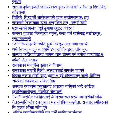
प्रथम
सत्तामा पुगेकाहरुले जनअपेक्षाअनुसार काम गर्न सकेनन्ः शिक्षाविद्
कोइराला
चिलिमे–त्रिशूली आयोजनाको काम सन्तोषजनक: इयु
सरकारी निकायका डाटा असुरक्षित छन्- मन्त्री शर्मा
प्रचण्डको हालत ‘दुई डुंगामा खुट्टा’जस्तो
राजस्व चुहावट नियन्त्रण गर्नुस्, गलत गर्ने कसैलाई नछोड्नुस् :
प्रधानमन्त्री
‘उनी कि उहिल्यै डिपोर्ट हुन्थे कि झ्यालखानामा जान्थे’
अमेरिकामा चालु अवस्थामै छन् रविविरुद्धका तीन मुद्दा
सौन्दर्य प्रतियोगिताका नाममा यौन शोषण गर्ने मनोज पाण्डेलाई ७
वर्षको जेल सजाय
रास्वपाका मन्त्रीले बुझाए राजीनामा
रास्वपाका मन्त्री फिर्ता, सरकारलाई समर्थन कायमै
विप्लव नेकपा (मेची ब्युरो )द्वारा ९ बुदे घोषणापत्र जारी, विभिन्न
संघर्षका कार्यक्रम सार्वजनिक
अस्कल क्याम्पस प्रमुखलाई अपहरण गरिएको भन्दै अखिल
क्रान्तिकारीद्वारा संघर्षको चेतावनी
नेपाली श्रमिकको हितलाई केन्द्रमा राख्न प्रधानमन्त्रीको जोड
नेत्रज्योति संघ र पत्रकार महासंघबिच सम्झौता, सञ्चारकर्मीहरुको
निःशुल्क आँखा जाँच हुने
अखिल क्रान्तिकारीले सुरु गर्यो स्ववियु कार्यशाला