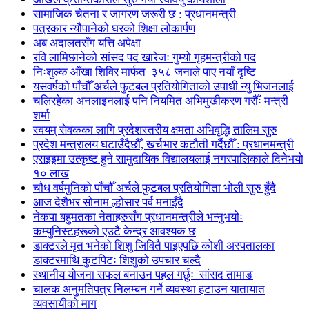
सामाजिक चेतना र जागरण जरूरी छ : प्रधानमन्त्री
पत्रकार न्यौपानेको घरको शिक्षा लोकार्पण
अब अदालतसँग यत्ति अपेक्षा
रवि लामिछानेको सांसद पद खारेजः गुम्यो गृहमन्त्रीको पद
निःशुल्क आँखा शिविर मार्फत ३५८ जनाले पाए नयाँ दृष्टि
यसवर्षको पाँचौँ अर्चले फुटबल प्रतियोगिताको उपाधी न्यु भिजनलाई
चलिरहेका अनलाइनलाई पनि नियमित अभिमुखीकरण गरौँः मन्त्री
शर्मा
स्वयम् सेवकका लागि प्रदेशस्तरीय क्षमता अभिवृद्धि तालिम सुरु
प्रदेश मन्त्रालय घटाउँदैछौँ, खर्चभार कटौती गर्दैछौँ : प्रधानमन्त्री
एसइइमा उत्कृष्ट हुने सामुदायिक विद्यालयलाई नगरपालिकाले दिनेभयो
१० लाख
चौध वर्षमुनिको पाँचौँ अर्चले फुटबल प्रतियोगिता भोली सुरु हुँदै
आज देशैभर सोनाम ल्होसार पर्व मनाइँदै
नेकपा बहुमतका नेताहरुसँग प्रधानमन्त्रीले भन्नुभयोः
कम्युनिस्टहरूको एउटै केन्द्र आवश्यक छ
डाक्टरले मृत भनेको शिशु जिवितै पाइएपछि कोशी अस्पतालका
डाक्टरमाथि कुटपिटः शिशुको उपचार चल्दै
स्थानीय योजना सफल बनाउन पहल गर्छुः सांसद तामाङ
चालक अनुमतिपत्र निलम्बन गर्ने व्यवस्था हटाउन यातायात
व्यवसायीको माग