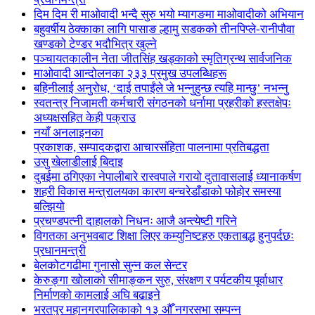
दिम दिम री माओवादी भन्दै सुरु भयो म्यागङमा माओवादीको अभियान
बहुवर्षीय ठेक्काका लागि पासाङ ल्हामु सडकको तीनपिप्ले-रानीपौवा
खण्डको टेण्डर भदौभित्र खुल्ने
पञ्चायतकालीन नेता जीतसिंह खड्काको स्मृतिग्रन्थ सार्वजनिक
माओवादी आन्दोलनका २३३ प्रमुख उपलब्धिहरू
बहिनीलाई अनुरोध, ‘दाई तपाईंले जे भन्नुहुन्छ त्यहि मान्छु’ नभन्नु
स्वतन्त्र निजामती कर्मचारी संगठनको धर्नामा प्रहरीको हस्तक्षेपः
अध्यक्षसहित केही पक्राउ
नयाँ अनलाइनका
प्रकाशक, सम्पादकद्वारा आचारसंहिता पालनामा प्रतिबद्धता
उसु खेलाडीलाई बिदाइ
दुबईमा ठगिएका नेपालीबारे रास्वपाले गरायो दुतावासलाई ध्यानाकर्षण
शहरी विकास मन्त्रालयका कारण बन्चरेडाँडाको फोहोर समस्या
बल्झियो
प्रचण्डपत्नी दाहालको निधनः आजै अन्त्येष्टी गरिने
विगतका अनुभवबाट शिक्षा लिएर कम्युनिष्टहरु एकताबद्ध हुनुपर्दछः
प्रधानमन्त्री
बेलकोटगढीमा गुनासो सुन्न कल सेन्टर
केरुङ्गा खोलाको सीमाङ्कन सुरु, संरक्षण र पर्यटकीय पूर्वाधार
निर्माणको कामलाई अघि बढाइने
भरतपुर महानगरपालिकाको १३ औँ नगरसभा सम्पन्न