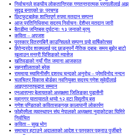
निर्वाचनले सङ्घीय लोकतान्त्रिक गणतन्त्रात्मक प्रणालीलाई अझ
सुदृढ बनाएको छः प्रचण्ड
छिटफुटबाहेक शान्तिपूर्ण रुपमा मतदान सम्पन्न
आज प्रतिनिधिसभा सदस्य निर्वाचनः देशैभर मतदान जारी
बैतडीमा जन्तिबस दुर्घटनाः १३ जनाको मृत्यु
कविता – अपजश
पुरस्कार वितरणबिनै काउन्सिलले सम्पन्न गर्‍यो वार्षिकोत्सव
हितेन्द्रदेव शाक्यलाई पद छाड्नुपर्ने नैतिक दबाबः समय बुझेर बाटो
खुलाउन मन्त्री घिसिङको म्यासेज
खतिवडाको नयाँ गीत जमाना आजकाल
सहनशीलताको ब्रेक
राममाया च्यामिनीसँग दशरथ चन्दको अनुरोध – प्रेमविनोद नन्दन
चलचित्र विकास बोर्डका नवनियुक्त सदस्य गणेश सुवेदीलाई
आइएनएनएफद्वारा सम्मान
एनआरएनए बेलायतको अध्यक्षमा जिलिङका पुडासैनी
महानगर यातायातले थप्यो १२ वटा विद्युतीय बस
गणेश पण्डितको कवितासङ्ग्रह कालापानी लोकार्पण
फोहोरमैला व्यवस्थापन संघ नेपालको अध्यक्षमा नुवाकोटका घिमिरे
निर्वाचित
कविता – सुख भोग
समाचार हटाउने अदालतको आदेश र पत्रकार पक्राउ पुर्जीबारे