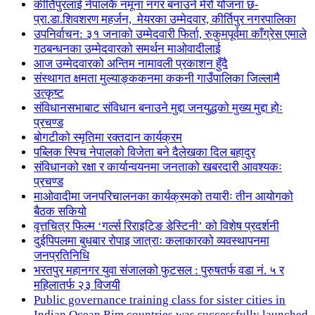
कीर्तिपुरलाई नेपालकै नमूना नगर बनाउने मेरो योजना छ-
प्रा.डा.शिवशरण महर्जन, मेयरका उम्मेदवार, कीर्तिपुर नगरपालिका
उपनिर्वाचन: ३१ जनाको उम्मेदवारी फिर्ता, रुकुमपूर्वमा काँग्रेस एमाले
गठबन्धनका उम्मेदवारको समर्थन माओवादीलाई
आज उम्मेदवारको अन्तिम नामावली प्रकाशन हुँदै
संस्थागत क्षमता मुल्याङ्ककनमा ककनी गाउँपालिका जिल्लामै
उत्कृष्ट
संविधानसभाबाट संविधान बनाउने मुद्दा जनयुद्धको मुख्य मुद्दा होः
प्रचण्ड
बोगटीको स्मृतिमा रक्तदान कार्यक्रम
पब्लिक स्पिच नेपालको विजेता बने दैलेखका दिल बहादुर
संविधानको रक्षा र कार्यान्वयनमा जनताको खबरदारी आवश्यकः
प्रचण्ड
माओवादीमा जनपरिचालनका कार्यक्रमको तयारीः तीन आयोगको
बैठक सकियो
वृत्तचित्र फिल्म ‘गर्ल्स रिराइटिङ डेस्टिनी’ को विशेष प्रदर्शनी
दुईपिपलमा बुधबार रोपाइ जात्राः कलाकारको व्यवस्थापनमा
जनप्रतिनिधि
भरतपुर महानगर युवा संजालको फुटसल : पुरुषतर्फ वडा नं. ५ र
महिलातर्फ २३ विजयी
Public governance training class for sister cities in
Indian Ocean Rim countries was successfully launched