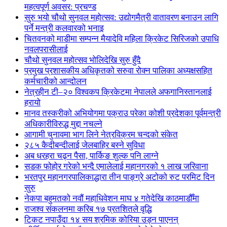
महत्वपूर्ण अवसर: प्रचण्ड
सुरु भयो चौथो सुनवल महोत्सव: उद्योगमैत्री वातावरण बनाउन लागि
पर्ने मन्त्री कलवारको भनाइ
चितवनको माडीमा सम्पन्न मैयादेवि महिला क्रिकेट सिरिजको उपाधि
नवलपरासीलाई
चौथो सुनवल महोत्सव भोलिदेखि सुरु हुँदै
प्रमुख प्रशासकीय अधिकृतको सरुवा रोक्न पालिका अध्यक्षसहित
कर्मचारीको आन्दोलन
नेत्रहीन टी–२० विश्वकप क्रिकेटमा नेपालले अफगानिस्तानलाई
हरायो
मानव तस्करीको अभियोगमा पक्राउ परेका कोशी प्रदेशका पूर्वमन्त्री
अधिकारीविरुद्ध मुद्दा नचल्ने
आगामी चुनावमा भाग लिने नेत्रविक्रम चन्दको संकेत
२८५ कैदीबन्दीलाई जेलबाहिर बस्ने सुविधा
अब धरहरा चढ्न पैसा, पार्किङ शुल्क पनि लाग्ने
सडक फोहोर गरेको भन्दै एमालेलाई महानगरको १ लाख जरिवाना
भरतपुर महानगरपालिकाद्धारा तीन पाङ्ग्रे अटोको रुट परमिट दिन
सुरु
नेकपा बहुमतको नवौं महाधिवेशन माघ ४ गतेदेखि काठमाडौँमा
राजश्व संकलनमा करिब १७ प्रतशितले वृद्धि
टिकट नपाउँदा १४ सय श्रमिक कोरिया उड्न पाएनन्