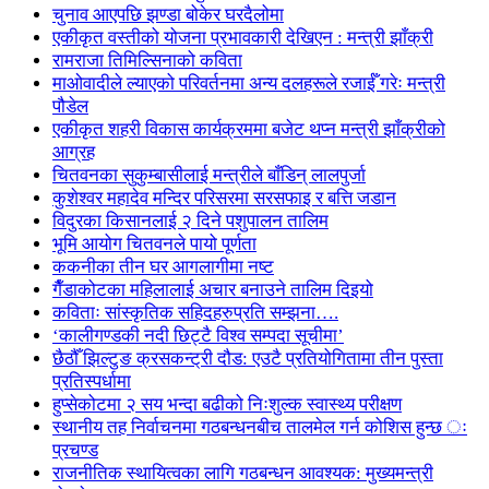
चुनाव आएपछि झण्डा बोकेर घरदैलोमा
एकीकृत वस्तीको योजना प्रभावकारी देखिएन : मन्त्री झाँक्री
रामराजा तिमिल्सिनाको कविता
माओवादीले ल्याएको परिवर्तनमा अन्य दलहरूले रजाईँ गरेः मन्त्री
पौडेल
एकीकृत शहरी विकास कार्यक्रममा बजेट थप्न मन्त्री झाँक्रीको
आग्रह
चितवनका सुकुम्बासीलाई मन्त्रीले बाँडिन् लालपुर्जा
कुशेश्वर महादेव मन्दिर परिसरमा सरसफाइ र बत्ति जडान
विदुरका किसानलाई २ दिने पशुपालन तालिम
भूमि आयोग चितवनले पायो पूर्णता
ककनीका तीन घर आगलागीमा नष्ट
गैँडाकोटका महिलालाई अचार बनाउने तालिम दिइयो
कविताः सांस्कृतिक सहिदहरुप्रति सम्झना….
‘कालीगण्डकी नदी छिट्टै विश्व सम्पदा सूचीमा’
छैठौँ झिल्टुङ क्रसकन्ट्री दौड: एउटै प्रतियोगितामा तीन पुस्ता
प्रतिस्पर्धामा
हुप्सेकोटमा २ सय भन्दा बढीको निःशुल्क स्वास्थ्य परीक्षण
स्थानीय तह निर्वाचनमा गठबन्धनबीच तालमेल गर्न कोशिस हुन्छ ः
प्रचण्ड
राजनीतिक स्थायित्वका लागि गठबन्धन आवश्यक: मुख्यमन्त्री