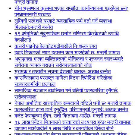
मन्त्री तामाङ
चीन भ्रमणका क्रममा भएका सम्झौता कार्यान्यवनमा गइरहेका छन्ः
प्रधानमन्त्री प्रचण्ड
लुम्बिनी प्रदेशले घरबाटै व्यवसायिक फर्म दर्ता गर्ने व्यवस्था
मिलाउने:मन्त्री बस्नेत
१९ वर्षमुनिको सुदूरपश्चिम छनोट राष्ट्रिय क्रिकेटको उपाधि
बैतडीलाई
कसरी पाइनेछ बेलकोटगढीबासीले निःशुल्क रगत
हवाई टिकटको भ्याट हटाउन काम भइरहेको छः मन्त्री तामाङ
अपाङ्गता भएका व्यक्तिहरूको यौनिकता र प्रजनन स्वास्थ्यबारे
सचेतना व्यापक गराउन सरोकारवालाको जोड
भ्रामक र तथ्यहीन सूचना देशलाई घातक: अध्यक्ष बस्नेत
काउन्सिलद्वारा परराष्ट्र मामिला विटमा रिपोर्टिङ गरिरहेका
सञ्चारकर्मीसँग छलफल
सामाजिक सञ्जाल व्यवस्थित गर्न बलियो पत्रकारिता हुनैपर्छः
सरोकारवाला
नेपाल अभौतिक सांस्कृतिक सम्पदाको दृष्टिले धनी छः मन्त्री तामाङ
पत्रकारिता झारा टार्ने हुनुहुँदैन, परिणाममुखी हुनुपर्छः अध्यक्ष बस्नेत
बजेट फेसबुकमा हुँदैन, रातो किताबमा आउँछः मन्त्री तामाङ
१६ लाख पर्यटन भित्र्याउने सरकारको लक्ष्य पूरा हुन्छः मन्त्री तामाङ
झापामा माओवादीले १ लाख लिचि र कागतीका विरुवा रोप्ने
प्राध्यानाध्यापक संघ नेपाल नवलपरासी पश्चिमको अध्यक्षमा पौडेल