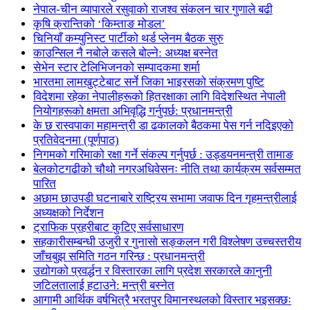
नेपाल-चीन व्यापारले रसुवाको राजश्व संकलन चार गुणाले बढी
कृषि क्रान्तिको ‘किम्ताङ मोडल’
चिनियाँ कम्युनिस्ट पार्टीको थर्ड प्लेनम बैठक सुरु
काउन्सिल नै नबोले कसले बोल्ने: अध्यक्ष बस्नेत
सेभेन स्टार टेलिभिजनको सम्पादकमा शर्मा
भारतमा लामखुट्टेबाट सर्ने जिका भाइरसको संक्रमण पुष्टि
विदेशमा रहेका नेपालीहरूको हितरक्षाका लागि विदेशस्थित नेपाली
नियोगहरूको क्षमता अभिवृद्धि गर्नुपर्छ: प्रधानमन्त्री
के छ रास्वपाका महामन्त्री डा ढकालको बैठकमा पेस गर्न नदिइएको
प्रतिवेदनमा (पूर्णपाठ)
निगमको गरिमाको रक्षा गर्ने संकल्प गर्नुपर्छ : उड्डयनमन्त्री तामाङ
बेलकोटगढीको चौथो नगरअधिवेसनः नीति तथा कार्यक्रम सर्वसम्मत
पारित
अछाम छाउपडी घटनाबारे राष्ट्रिय सभामा जवाफ दिन गृहमन्त्रीलाई
अध्यक्षको निर्देशन
ट्राफिक प्रहरीबाट कुटिए सर्वसाधारण
सहकारीसम्बन्धी उजुरी र गुनासो सङ्कलन गरी विश्लेषण उच्चस्तरीय
जाँचबुझ समिति गठन गरिन्छ : प्रधानमन्त्री
उद्योगको प्रवर्द्धन र विस्तारका लागि प्रदेश सरकारले कानुनी
जटिलतालाई हटाउने: मन्त्री बस्नेत
आगामी आर्थिक वर्षभित्रै भरतपुर विमानस्थलको विस्तार भइसक्छः