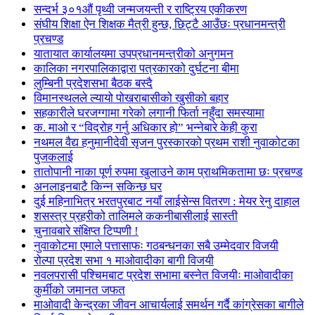
सन्दर्भ ३०१औं पृथ्वी जन्मजयन्ती र राष्ट्रिय एकीकरण
संघीय शिक्षा ऐन शिक्षक मैत्री हुन्छ, छिट्टै आउँछः प्रधानमन्त्री
प्रचण्ड
यातायात कार्यालयमा उपप्रधानमन्त्रीको अनुगमन
कालिका नगरपालिकाद्वारा पत्रकारको दुर्घटना बीमा
लुम्बिनी प्रदेशसभा बैठक बस्दै
विमानस्थलले ल्यायो पोखराबासीको खुसीको बहार
सहकारीले घरजग्गामा गरेको लगानी फिर्ता नहुँदा समस्यामा
क. माओ र “विद्रोह गर्नु अधिकार हो” भन्नेबारे केही कुरा
नथमल वैद्य हनुमानीदेवी सृजन पुरस्कारको प्रथम राशी नुवाकोटका
पुजकलाई
तातोपानी नाका पूर्ण रुपमा खुलाउने काम प्राथमिकतामा छः प्रचण्ड
अनलाइनबाटै किन्न सकिन्छ घर
दुई महिनाभित्र भरतपुरबाट नयाँ लाईसेन्स वितरण : मेयर रेनु दाहाल
शसस्त्र प्रहरीको तालिमले ककनीबासीलाई सास्ती
चुनावबारे संक्षिप्त टिप्पणी !
नुवाकोटमा एमाले पत्तासाफः गठबन्धनका सबै उम्मेदवार विजयी
रोल्पा प्रदेश सभा १ माओवादीका बागी विजयी
नवलपरासी पश्चिमबाट प्रदेश सभामा बस्नेत विजयीः माओवादीका
कुर्मीको जमानत जफत
माओवादी केन्द्रका जीवन आचार्यलाई समर्थन गर्दै कांग्रेसका बागीले