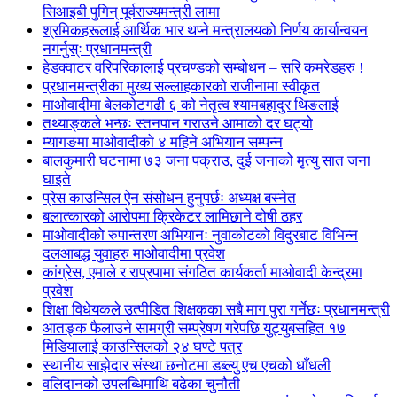
सिआइबी पुगिन् पूर्वराज्यमन्त्री लामा
श्रमिकहरूलाई आर्थिक भार थप्ने मन्त्रालयको निर्णय कार्यान्वयन
नगर्नुस्ः प्रधानमन्त्री
हेडक्वाटर वरिपरिकालाई प्रचण्डको सम्बोधन – सरि कमरेडहरु !
प्रधानमन्त्रीका मुख्य सल्लाहकारको राजीनामा स्वीकृत
माओवादीमा बेलकोटगढी ६ को नेतृत्व श्यामबहादुर थिङलाई
तथ्याङ्कले भन्छः स्तनपान गराउने आमाको दर घट्यो
म्यागङमा माओवादीको ४ महिने अभियान सम्पन्न
बालकुमारी घटनामा ७३ जना पक्राउ, दुई जनाको मृत्यु सात जना
घाइते
प्रेस काउन्सिल ऐन संसोधन हुनुपर्छः अध्यक्ष बस्नेत
बलात्कारको आरोपमा क्रिकेटर लामिछाने दोषी ठहर
माओवादीको रुपान्तरण अभियानः नुवाकोटको विदुरबाट विभिन्न
दलआबद्ध युवाहरु माओवादीमा प्रवेश
कांग्रेस, एमाले र राप्रपामा संगठित कार्यकर्ता माओवादी केन्द्रमा
प्रवेश
शिक्षा विधेयकले उत्पीडित शिक्षकका सबै माग पुरा गर्नेछः प्रधानमन्त्री
आतङ्क फैलाउने सामग्री सम्प्रेषण गरेपछि युट्युबसहित १७
मिडियालाई काउन्सिलको २४ घण्टे पत्र
स्थानीय साझेदार संस्था छनोटमा डब्ल्यु एच एचको धाँधली
वलिदानको उपलब्धिमाथि बढेका चुनौती