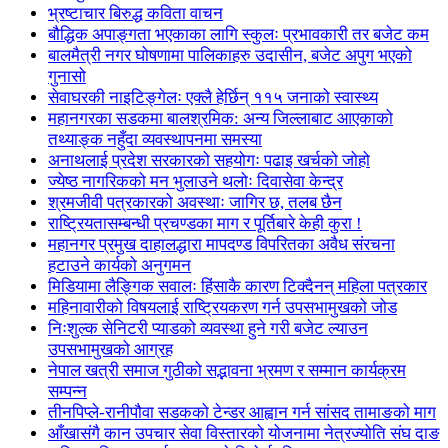
भ्रष्टाचार बिरुद्ध कविता वाचन
बौद्धिक अपाङ्गता भएकाका लागि स्कुलः प्रभावकारी तर बजेट कम
बालमैत्री नगर घोषणामा पालिकाहरु उदासीन, बजेट अपुग भएको
गुनासो
सेवाघरकी नाइटिङ्गेलः एक्लै हेर्छिन् ११५ जनाको स्वास्थ्य
महानगरका सडकमा बालश्रमिक: अन्य जिल्लाबाट आएकाको
तथ्याङ्क नहुँदा व्यवस्थापनमा समस्या
अनाथलाई प्रदेश सरकारको सहयोगः पढाइ खर्चको जोहो
ज्येष्ठ नागरिकको मन भुलाउने थलोः दिवासेवा केन्द्र
श्रमजीवी पत्रकारको अवस्थाः जागिर छ, तलब छैन
राष्ट्रियतासम्बन्धी प्रचण्डका माग र पूर्तिबारे केही कुरा !
महानगर प्रमुख दाहालद्धारा मापदण्ड विपरितका अवैध संरचना
हटाउने कार्यको अनुगमन
मिडियामा लैङ्गिक सवालः हिंसाकै कारण टिक्दैनन् महिला पत्रकार
महिनावारीको विषयलाई राष्ट्रियकरण गर्न उपसभामुखको जोड
निःशुल्क सेनिटरी प्याडको व्यवस्था हुने गरी बजेट ल्याउन
उपसभामुखको आग्रह
नेपाल खत्री समाज गुठीको सद्भावना भ्रमण र सम्मान कार्यक्रम
सम्पन्न
तीनपिप्ले-रानीपौवा सडकको टेन्डर आह्वान गर्न सांसद तामाङको माग
आँखासंगै कान उपचार सेवा विस्तारको योजनामा नेत्रज्योति संघ दाङ