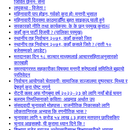
जिवित छैनन्: सेना
लघुकथा : विजेता !
महिनावारी पाप होइन, गर्वको कुरा होः मन्त्री भुसाल
महिनावारी दिवसमा काठमाडौँमा बृहत साइकल र्‍याली हुने
सरकारको नीति तथा कार्यक्रमः के के छन् प्रमुख कुरा￼
कहाँ कुन पार्टी विजयी ? (पालिका प्रमुख)
स्थानीय तह निर्वाचन २०७९, कहाँ कस्को जित
स्थानीय तह निर्वाचन २०७९, कहाँ कसले जिते ? (राती १०
बजेसम्मको अपडेट)
मतदानका दिन १८ सञ्चार माध्यमलाई आचारसंहिताअनुसारको
कारबाही
समस्याग्रस्त सहकारीका विषयमा मन्त्री श्रेष्ठलाई समितिले बुझायो
प्रतिवेदन
निर्वाचन आयोगको चेतावनीः सामाजिक सञ्जालमा दुष्प्रचार, मिथ्या र
द्वेषपूर्ण कुरा पोष्ट नगर्नु
रोटरी क्लव अफ गोंगबुमा वर्ष २०२२–२३ को लागि नयाँ बोर्ड चयन
बलराम तिमल्सिनाको कविताः आइमाइ अर्थात् उप
संसदवादी चुनावको मोहपास : राजनीतिक निकासको लागि
लोकतान्त्रिक अभ्यास कि रणनीतिक भास ?
चुनावका लागि १ करोड ५४ लाख ८३ हजार मतपत्र छापिसकिए
चुनाव आइसक्यो, यी कुरामा ध्यान दिने कि !
शिक्षामा बजेट बढाउन अर्थमन्त्रीसमक्ष शिक्षामन्त्रीको आग्रह