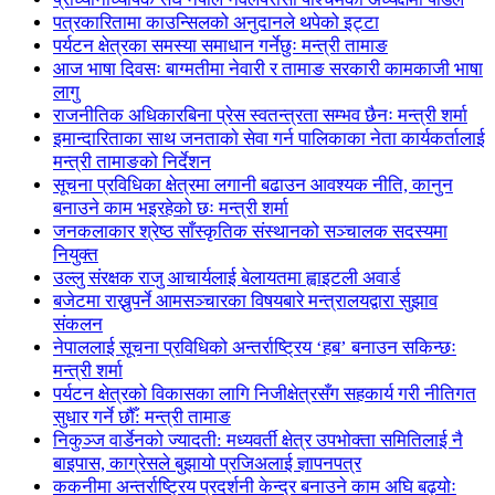
पत्रकारितामा काउन्सिलको अनुदानले थपेको इट्टा
पर्यटन क्षेत्रका समस्या समाधान गर्नेछुः मन्त्री तामाङ
आज भाषा दिवसः बाग्मतीमा नेवारी र तामाङ सरकारी कामकाजी भाषा
लागु
राजनीतिक अधिकारबिना प्रेस स्वतन्त्रता सम्भव छैनः मन्त्री शर्मा
इमान्दारिताका साथ जनताकाे सेवा गर्न पालिकाका नेता कार्यकर्तालाई
मन्त्री तामाङको निर्देशन
सूचना प्रविधिका क्षेत्रमा लगानी बढाउन आवश्यक नीति, कानुन
बनाउने काम भइरहेको छः मन्त्री शर्मा
जनकलाकार श्रेष्ठ साँस्कृतिक संस्थानको सञ्चालक सदस्यमा
नियुक्त
उल्लु संरक्षक राजु आचार्यलाई बेलायतमा ह्वाइटली अवार्ड
बजेटमा राख्नुपर्ने आमसञ्चारका विषयबारे मन्त्रालयद्वारा सुझाव
संकलन
नेपाललाई सूचना प्रविधिको अन्तर्राष्ट्रिय ‘हब’ बनाउन सकिन्छः
मन्त्री शर्मा
पर्यटन क्षेत्रको विकासका लागि निजीक्षेत्रसँग सहकार्य गरी नीतिगत
सुधार गर्ने छौँ: मन्त्री तामाङ
निकुञ्ज वार्डेनको ज्यादती: मध्यवर्ती क्षेत्र उपभोक्ता समितिलाई नै
बाइपास, काग्रेसले बुझायो प्रजिअलाई ज्ञापनपत्र
ककनीमा अन्तर्राष्ट्रिय प्रदर्शनी केन्द्र बनाउने काम अघि बढ्योः