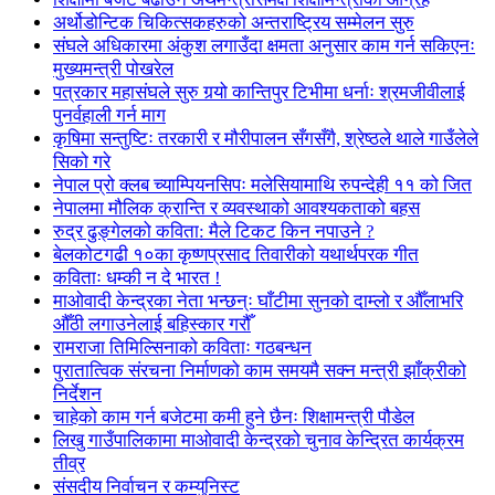
अर्थोडोन्टिक चिकित्सकहरुको अन्तराष्ट्रिय सम्मेलन सुरु
संघले अधिकारमा अंकुश लगाउँदा क्षमता अनुसार काम गर्न सकिएनः
मुख्यमन्त्री पोखरेल
पत्रकार महासंघले सुरु गर्‍यो कान्तिपुर टिभीमा धर्नाः श्रमजीवीलाई
पुनर्वहाली गर्न माग
कृषिमा सन्तुष्टिः तरकारी र मौरीपालन सँगसँगै, श्रेष्ठले थाले गाउँलेले
सिको गरे
नेपाल प्रो क्लब च्याम्पियनसिपः मलेसियामाथि रुपन्देही ११ को जित
नेपालमा मौलिक क्रान्ति र व्यवस्थाको आवश्यकताको बहस
रुद्र ढुङ्गेलको कविता: मैले टिकट किन नपाउने ?
बेलकोटगढी १०का कृष्णप्रसाद तिवारीको यथार्थपरक गीत
कविताः धम्की न दे भारत !
माओवादी केन्द्रका नेता भन्छन्ः घाँटीमा सुनको दाम्लो र औँलाभरि
औँठी लगाउनेलाई बहिस्कार गरौँ
रामराजा तिमिल्सिनाको कविताः गठबन्धन
पुरातात्विक संरचना निर्माणको काम समयमै सक्न मन्त्री झाँक्रीको
निर्देशन
चाहेको काम गर्न बजेटमा कमी हुने छैनः शिक्षामन्त्री पौडेल
लिखु गाउँपालिकामा माओवादी केन्द्रको चुनाव केन्द्रित कार्यक्रम
तीव्र
संसदीय निर्वाचन र कम्युनिस्ट