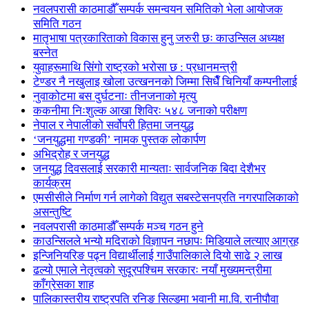
नवलपरासी काठमाडौँ सम्पर्क समन्वयन समितिको भेला आयोजक
समिति गठन
मातृभाषा पत्रकारिताको विकास हुनु जरुरी छः काउन्सिल अध्यक्ष
बस्नेत
युवाहरूमाथि सिंगो राष्ट्रको भरोसा छ : प्रधानमन्त्री
टेण्डर नै नखुलाइ खोला उत्खननको जिम्मा सिधैँ चिनियाँ कम्पनीलाई
नुवाकोटमा बस दुर्घटनाः तीनजनाको मृत्यु
ककनीमा निःशुल्क आखा शिविरः ५४८ जनाको परीक्षण
नेपाल र नेपालीको सर्वोपरी हितमा जनयुद्ध
‘जनयुद्धमा गण्डकी’ नामक पुस्तक लोकार्पण
अभिद्रोह र जनयुद्ध
जनयुद्ध दिवसलाई सरकारी मान्यताः सार्वजनिक बिदा देशैभर
कार्यक्रम
एमसीसीले निर्माण गर्न लागेको विद्युत सबस्टेसनप्रति नगरपालिकाको
असन्तुष्टि
नवलपरासी काठमाडौँ सम्पर्क मञ्च गठन हुने
काउन्सिलले भन्यो मदिराको विज्ञापन नछापः मिडियाले लत्याए आग्रह
इन्जिनियरिङ पढ्न विद्यार्थीलाई गाउँपालिकाले दियो साढे २ लाख
ढल्यो एमाले नेतृत्वको सुदूरपश्चिम सरकारः नयाँ मुख्यमन्त्रीमा
काँग्रेसका शाह
पालिकास्तरीय राष्ट्रपति रनिङ सिल्डमा भवानी मा.वि. रानीपौवा