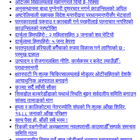
अटिजम विद्यालयलाई महानगरले दियो ई–रिक्सा
अनुसन्धानमा बाधा पुग्नेगरी दुष्प्रचार नगर्न काउन्सिलको अपिल
अष्ट्रेलियाली सहायक विदेश मन्त्रीद्वारा प्रधानमन्त्रीसँग भेटवार्ता
पत्रकारलाई पक्राउ र कारबाही गर्न प्रहरीलाई पत्राचार नगरिएको
काउन्सिलको प्रष्टोक्ति
दार्चुला हिमपहिरो : २ महिलासहित ३ जनाको शव भेटियो
दार्चुलामा हिमपहिरोः ५ जना बेपत्ता
भरतपुरलाई हरियाली बगैँचाको रुपमा विकास गर्न लागिएको छ :
प्रमुख दाहाल
उत्पादन र रोजगारलक्षित नीति, कार्यक्रम र बजेट ल्याउँछौँ :
प्रधानमन्त्री
क्षत्रपाटी निःशुल्क चिकित्सालयलाई मोडुलर ओटीसहितको देशकै
अत्याधुनिक अस्पताल बनाइने
कुञ्चा सर्दै व्याँसी सौका
सिसडोल बञ्चरेडाँडाको यथार्थ स्थिति बुझ्न सर्वदलीय समिति बनाउन
सांसद तामाङको माग
हुम्ला र कालिकोटमा नेत्रज्योति संघको निःशुल्क आँखा शिविर,
१६८८ जनाको आँखा परिक्षण
सत्य पैसा हो, बाँकी सबै भ्रम !
रिङ्की पङ्गेनीको अध्यक्षतामा नवलपरासी-काठमाडौँ सम्पर्क समन्वय
समिति गठन
अन्तरजातीय विवाह गर्ने सात जोडीलाई भरतपुर महानगरको सम्मान